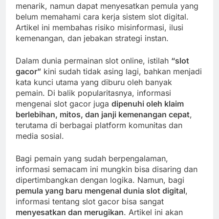
menarik, namun dapat menyesatkan pemula yang
belum memahami cara kerja sistem slot digital.
Artikel ini membahas risiko misinformasi, ilusi
kemenangan, dan jebakan strategi instan.
Dalam dunia permainan slot online, istilah
“slot
gacor”
kini sudah tidak asing lagi, bahkan menjadi
kata kunci utama yang diburu oleh banyak
pemain. Di balik popularitasnya, informasi
mengenai slot gacor juga
dipenuhi oleh klaim
berlebihan, mitos, dan janji kemenangan cepat
,
terutama di berbagai platform komunitas dan
media sosial.
Bagi pemain yang sudah berpengalaman,
informasi semacam ini mungkin bisa disaring dan
dipertimbangkan dengan logika. Namun, bagi
pemula yang baru mengenal dunia slot digital
,
informasi tentang slot gacor bisa sangat
menyesatkan dan merugikan
. Artikel ini akan