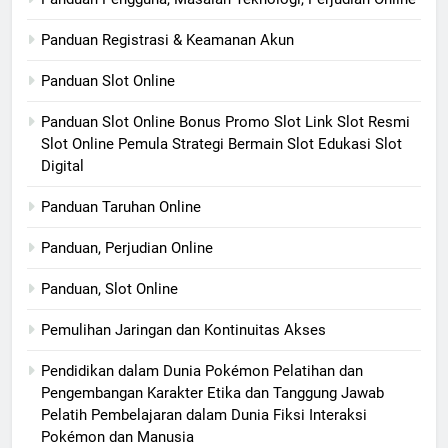
Panduan Registrasi & Keamanan Akun
Panduan Slot Online
Panduan Slot Online Bonus Promo Slot Link Slot Resmi
Slot Online Pemula Strategi Bermain Slot Edukasi Slot
Digital
Panduan Taruhan Online
Panduan, Perjudian Online
Panduan, Slot Online
Pemulihan Jaringan dan Kontinuitas Akses
Pendidikan dalam Dunia Pokémon Pelatihan dan
Pengembangan Karakter Etika dan Tanggung Jawab
Pelatih Pembelajaran dalam Dunia Fiksi Interaksi
Pokémon dan Manusia