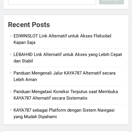
Recent Posts
EDWINSLOT Link Alternatif untuk Akses Fleksibel
Kapan Saja
LEBAH4D Link Alternatif untuk Akses yang Lebih Cepat
dan Stabil
Panduan Mengenali Jalur KAYA787 Alternatif secara
Lebih Aman
Panduan Mengatasi Koneksi Terputus saat Membuka
KAYA787 Alternatif secara Sistematis
KAYA787 sebagai Platform dengan Sistem Navigasi
yang Mudah Dipahami