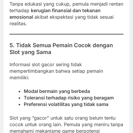
Tanpa edukasi yang cukup, pemula menjadi rentan
terhadap
kerugian finansial dan tekanan
emosional
akibat ekspektasi yang tidak sesuai
realitas.
5. Tidak Semua Pemain Cocok dengan
Slot yang Sama
Informasi slot gacor sering tidak
mempertimbangkan bahwa setiap pemain
memiliki:
Modal bermain yang berbeda
Toleransi terhadap risiko yang beragam
Preferensi volatilitas yang tidak sama
Slot yang “gacor” untuk satu orang belum tentu
cocok untuk orang lain. Pemula yang meniru tanpa
memahami mekanisme game berpotensi