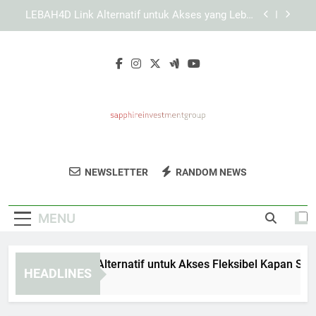
Skip
Panduan Mengenali Jalur KAYA787 Alternatif
to
secara Lebih Aman
content
Panduan Mengatasi Koneksi Terputus saat
Membuka KAYA787 Alternatif secara Sistematis
EDWINSLOT Link Alternatif untuk Akses Fleksibel
Kapan Saja
LEBAH4D Link Alternatif untuk Akses yang Lebih
Cepat dan Stabil
Panduan Mengenali Jalur KAYA787 Alternatif
secara Lebih Aman
Sapphire
Jelajahi Peluang Investasi Yang Cerdas Dan
Panduan Mengatasi Koneksi Terputus saat
NEWSLETTER
RANDOM NEWS
Investment
Membuka KAYA787 Alternatif secara Sistematis
Berkelanjutan Dengan Sapphire Investment
Group.
Group
MENU
WINSLOT Link Alternatif untuk Akses Fleksibel Kapan Saja
HEADLINES
Weeks Ago