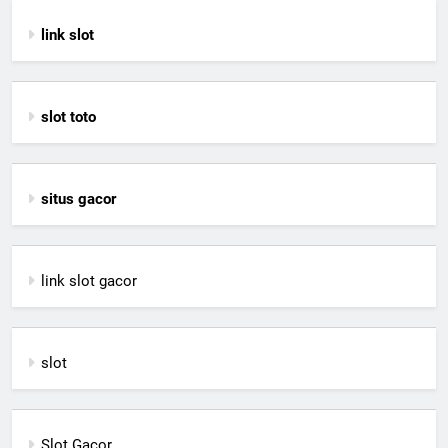
link slot
slot toto
situs gacor
link slot gacor
slot
Slot Gacor