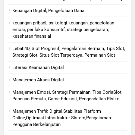
Keuangan Digital, Pengelolaan Dana
keuangan pribadi, psikologi keuangan, pengelolaan
emosi, perilaku konsumtif, strategi pengeluaran,
kesehatan finansial
Lebah4D, Slot Progresif, Pengalaman Bermain, Tips Slot,
Strategi Slot, Situs Slot Terpercaya, Permainan Slot
Literasi Keamanan Digital
Manajemen Akses Digital
Manajemen Emosi, Strategi Permainan, Tips CorlaSlot,
Panduan Pemula, Game Edukasi, Pengendalian Risiko
Manajemen Trafik Digital,Stabilitas Platform
Online,Optimasi Infrastruktur Sistem,Pengalaman
Pengguna Berkelanjutan