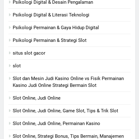
Psikologi Digital & Desain Pengalaman
Psikologi Digital & Literasi Teknologi
Psikologi Permainan & Gaya Hidup Digital
Psikologi Permainan & Strategi Slot
situs slot gacor
slot
Slot dan Mesin Judi Kasino Online vs Fisik Permainan
Kasino Judi Online Strategi Bermain Slot
Slot Online, Judi Online
Slot Online, Judi Online, Game Slot, Tips & Trik Slot
Slot Online, Judi Online, Permainan Kasino
Slot Online, Strategi Bonus, Tips Bermain, Manajemen