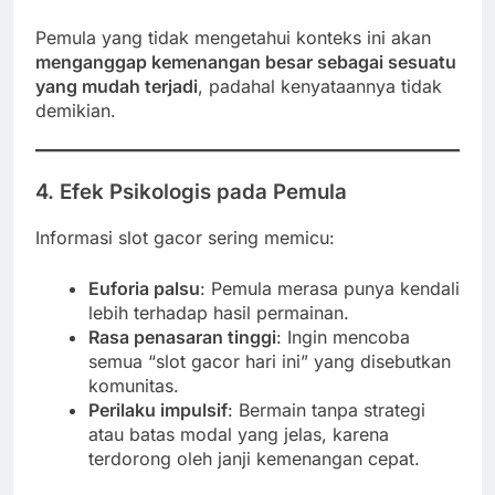
Pemula yang tidak mengetahui konteks ini akan
menganggap kemenangan besar sebagai sesuatu
yang mudah terjadi
, padahal kenyataannya tidak
demikian.
4. Efek Psikologis pada Pemula
Informasi slot gacor sering memicu:
Euforia palsu
: Pemula merasa punya kendali
lebih terhadap hasil permainan.
Rasa penasaran tinggi
: Ingin mencoba
semua “slot gacor hari ini” yang disebutkan
komunitas.
Perilaku impulsif
: Bermain tanpa strategi
atau batas modal yang jelas, karena
terdorong oleh janji kemenangan cepat.