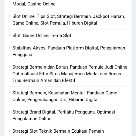
Modal, Casino Online
Slot Online, Tips Slot, Strategi Bermain, Jackpot Harian,
Game Online, Slot Pemula, Hiburan Digital
Slot, Game Online, Tema Slot
Stabilitas Akses, Panduan Platform Digital, Pengalaman
Pengguna
Strategi Bermain dan Bonus Panduan Pemula Judi Online
Optimalisasi Fitur Situs Manajemen Modal dan Bonus
Tips Bermain Aman dan Efektif
Strategi Bermain, Kesehatan Mental, Panduan Game
Online, Pengembangan Diri, Hiburan Digital
Strategi Brand Digital, Perilaku Pengguna, Optimasi
Pengalaman Online
Strategi Slot Teknik Bermain Edukasi Pemain