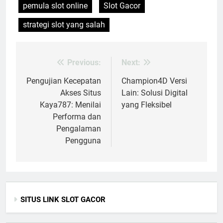
pemula slot online
Slot Gacor
strategi slot yang salah
Previous:
Next:
Post
navigation
Pengujian Kecepatan
Champion4D Versi
Akses Situs
Lain: Solusi Digital
Kaya787: Menilai
yang Fleksibel
Performa dan
Pengalaman
Pengguna
SITUS LINK SLOT GACOR