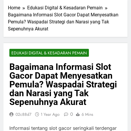
Home
Edukasi Digital & Kesadaran Pemain
Bagaimana Informasi Slot Gacor Dapat Menyesatkan
Pemula? Waspadai Strategi dan Narasi yang Tak
Sepenuhnya Akurat
EDUKASI DIGITAL & KESADARAN PEMAIN
Bagaimana Informasi Slot
Gacor Dapat Menyesatkan
Pemula? Waspadai Strategi
dan Narasi yang Tak
Sepenuhnya Akurat
0
02c88d7
1 Year Ago
6 Mins
Informasi tentang slot gacor seringkali terdengar