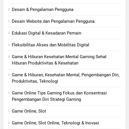
Desain & Pengalaman Pengguna
Desain Website dan Pengalaman Pengguna
Edukasi Digital & Kesadaran Pemain
Fleksibilitas Akses dan Mobilitas Digital
Game & Hiburan Kesehatan Mental Gaming Sehat
Hiburan Produktivitas & Kesehatan
Game & Hiburan, Kesehatan Mental, Pengembangan Diri,
Produktivitas, Teknologi
Game Online Tips Gaming Fokus dan Konsentrasi
Pengembangan Diri Strategi Gaming
Game Online, Slot
Game Online, Slot Online, Teknologi & Inovasi