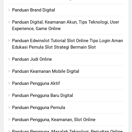
Panduan Brand Digital
Panduan Digital, Keamanan Akun, Tips Teknologi, User
Experience, Game Online
Panduan Edwinslot Tutorial Slot Online Tips Login Aman
Edukasi Pemula Slot Strategi Bermain Slot
Panduan Judi Online
Panduan Keamanan Mobile Digital
Panduan Pengguna Aktif
Panduan Pengguna Baru Digital
Panduan Pengguna Pemula
Panduan Pengguna, Keamanan, Slot Online
Panduan Pengguna, Masalah Teknologi, Perjudian Online