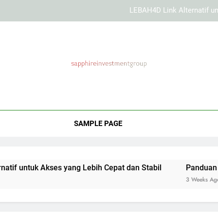
LEBAH4D Link Alternatif un
Panduan Mengenali Jalur 
Panduan Mengatasi Koneksi Terputus saat Membuka 
EDWINSLOT Link Altern
phire Investment Gro
LEBAH4D Link Alternatif un
eluang Investasi Yang Cerdas Dan Berkelanjutan Dengan Sapphi
Panduan Mengenali Jalur 
SAMPLE PAGE
Panduan Mengatasi Koneksi Terputus saat Membuka 
Akses yang Lebih Cepat dan Stabil
Panduan Mengenali J
3 Weeks Ago