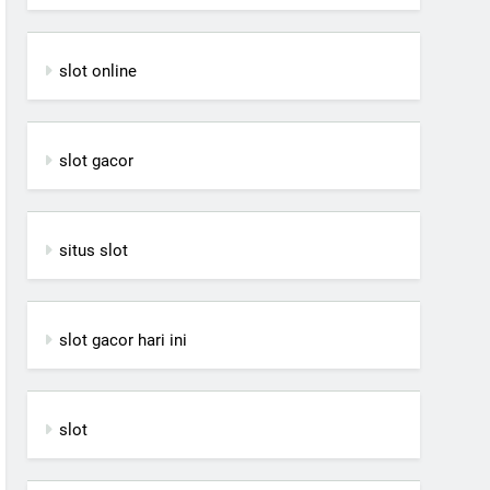
slot online
slot gacor
situs slot
slot gacor hari ini
slot