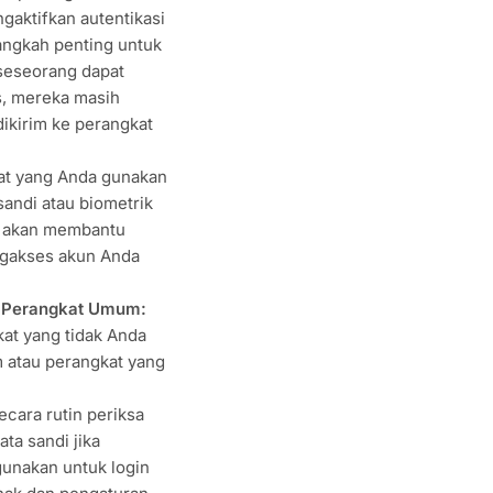
aktifkan autentikasi
angkah penting untuk
seseorang dapat
s, mereka masih
ikirim ke perangkat
at yang Anda gunakan
sandi atau biometrik
Ini akan membantu
gakses akun Anda
a Perangkat Umum:
at yang tidak Anda
 atau perangkat yang
cara rutin periksa
ta sandi jika
gunakan untuk login