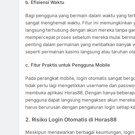
b.
Efisiensi Waktu
Bagi pengguna yang bermain dalam waktu yang terb
sangat menghemat waktu. Fitur ini memungkinkan 
langsung terhubung dengan akun mereka tanpa ga
mempercepat proses sebelum mereka mulai bermain
penting dalam permainan yang melibatkan banyak w
seperti permainan kasino langsung atau taruhan ol
c.
Fitur Praktis untuk Pengguna Mobile
Pada perangkat mobile, login otomatis sangat ber
tidak perlu lagi mengetikkan username dan passwor
membuka aplikasi Horas88. Dengan hanya beberap
pengguna dapat langsung mengakses akun mereka 
harus berurusan dengan pengaturan login setiap ka
2.
Risiko Login Otomatis di Horas88
Meskipun menawarkan berbagai keuntungan, login 