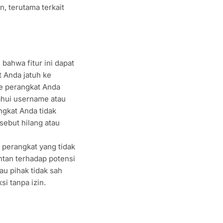
, terutama terkait
 bahwa fitur ini dapat
 Anda jatuh ke
ke perangkat Anda
ahui username atau
ngkat Anda tidak
rsebut hilang atau
 perangkat yang tidak
ntan terhadap potensi
u pihak tidak sah
i tanpa izin.