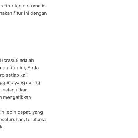
 fitur login otomatis
akan fitur ini dengan
i Horas88 adalah
n fitur ini, Anda
d setiap kali
ngguna yang sering
 melanjutkan
an mengetikkan
in lebih cepat, yang
eseluruhan, terutama
k.