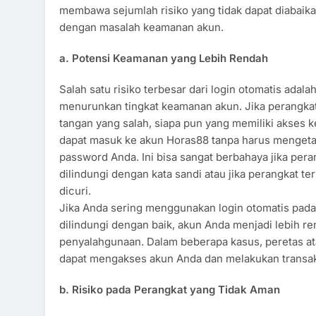
membawa sejumlah risiko yang tidak dapat diabaikan
dengan masalah keamanan akun.
a.
Potensi Keamanan yang Lebih Rendah
Salah satu risiko terbesar dari login otomatis adalah
menurunkan tingkat keamanan akun. Jika perangkat
tangan yang salah, siapa pun yang memiliki akses 
dapat masuk ke akun Horas88 tanpa harus menget
password Anda. Ini bisa sangat berbahaya jika pera
dilindungi dengan kata sandi atau jika perangkat te
dicuri.
Jika Anda sering menggunakan login otomatis pada
dilindungi dengan baik, akun Anda menjadi lebih re
penyalahgunaan. Dalam beberapa kasus, peretas ata
dapat mengakses akun Anda dan melakukan transaks
b.
Risiko pada Perangkat yang Tidak Aman