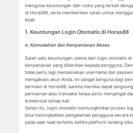
mengulas keuntungan dan risiko yang terkait dengan
di Horas88, serta memberikan saran untuk menggun
bijak.
1.
Keuntungan Login Otomatis di Horas88
a.
Kemudahan dan Kenyamanan Akses
Salah satu keuntungan utama dari login otomatis d
kenyamanan yang diberikan kepada pengguna. Denga
tidak perlu lagi memasukkan username dan passwor
mengakses akun Anda. Ini sangat berguna bagi pe
bermain di Horas88, karena mereka dapat langsung
permainan atau transaksi tanpa perlu mengingat d
kredensial setiap kali.
Selain itu, login otomatis memungkinkan proses log
bisa meningkatkan pengalaman pengguna secara k
pada saat-saat tertentu ketika platform sedang sibu