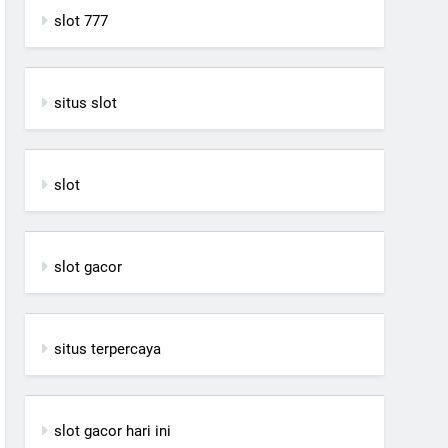
slot 777
situs slot
slot
slot gacor
situs terpercaya
slot gacor hari ini