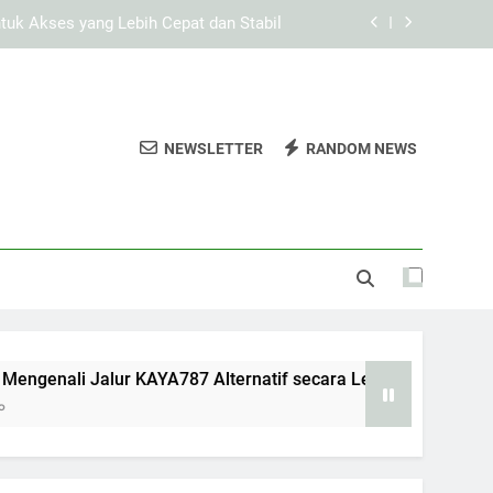
tuk Akses yang Lebih Cepat dan Stabil
KAYA787 Alternatif secara Lebih Aman
KAYA787 Alternatif secara Sistematis
NEWSLETTER
RANDOM NEWS
atif untuk Akses Fleksibel Kapan Saja
up
tuk Akses yang Lebih Cepat dan Stabil
re Investment Group.
KAYA787 Alternatif secara Lebih Aman
KAYA787 Alternatif secara Sistematis
alur KAYA787 Alternatif secara Lebih Aman
Panduan Me
3 Weeks Ago