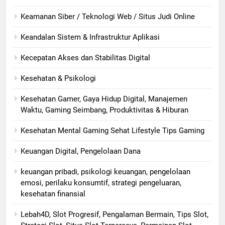
Keamanan Siber / Teknologi Web / Situs Judi Online
Keandalan Sistem & Infrastruktur Aplikasi
Kecepatan Akses dan Stabilitas Digital
Kesehatan & Psikologi
Kesehatan Gamer, Gaya Hidup Digital, Manajemen
Waktu, Gaming Seimbang, Produktivitas & Hiburan
Kesehatan Mental Gaming Sehat Lifestyle Tips Gaming
Keuangan Digital, Pengelolaan Dana
keuangan pribadi, psikologi keuangan, pengelolaan
emosi, perilaku konsumtif, strategi pengeluaran,
kesehatan finansial
Lebah4D, Slot Progresif, Pengalaman Bermain, Tips Slot,