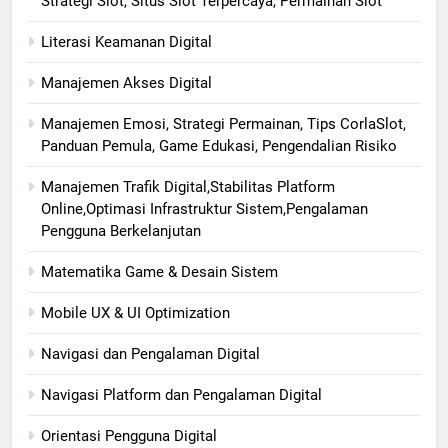
Strategi Slot, Situs Slot Terpercaya, Permainan Slot
Literasi Keamanan Digital
Manajemen Akses Digital
Manajemen Emosi, Strategi Permainan, Tips CorlaSlot,
Panduan Pemula, Game Edukasi, Pengendalian Risiko
Manajemen Trafik Digital,Stabilitas Platform
Online,Optimasi Infrastruktur Sistem,Pengalaman
Pengguna Berkelanjutan
Matematika Game & Desain Sistem
Mobile UX & UI Optimization
Navigasi dan Pengalaman Digital
Navigasi Platform dan Pengalaman Digital
Orientasi Pengguna Digital