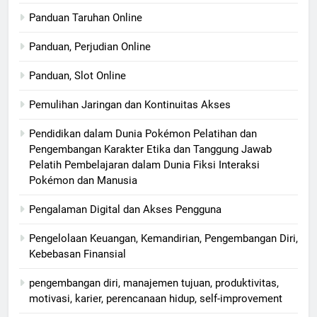
Panduan Taruhan Online
Panduan, Perjudian Online
Panduan, Slot Online
Pemulihan Jaringan dan Kontinuitas Akses
Pendidikan dalam Dunia Pokémon Pelatihan dan
Pengembangan Karakter Etika dan Tanggung Jawab
Pelatih Pembelajaran dalam Dunia Fiksi Interaksi
Pokémon dan Manusia
Pengalaman Digital dan Akses Pengguna
Pengelolaan Keuangan, Kemandirian, Pengembangan Diri,
Kebebasan Finansial
pengembangan diri, manajemen tujuan, produktivitas,
motivasi, karier, perencanaan hidup, self-improvement