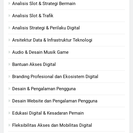
Analisis Slot & Strategi Bermain
Analisis Slot & Trafik
Analisis Strategi & Perilaku Digital
Arsitektur Data & Infrastruktur Teknologi
Audio & Desain Musik Game
Bantuan Akses Digital
Branding Profesional dan Ekosistem Digital
Desain & Pengalaman Pengguna
Desain Website dan Pengalaman Pengguna
Edukasi Digital & Kesadaran Pemain
Fleksibilitas Akses dan Mobilitas Digital