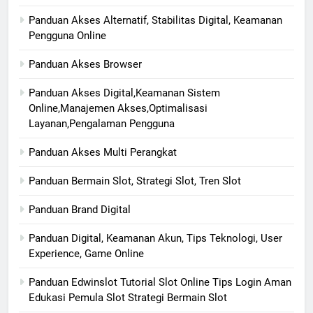
Panduan Akses Alternatif, Stabilitas Digital, Keamanan
Pengguna Online
Panduan Akses Browser
Panduan Akses Digital,Keamanan Sistem
Online,Manajemen Akses,Optimalisasi
Layanan,Pengalaman Pengguna
Panduan Akses Multi Perangkat
Panduan Bermain Slot, Strategi Slot, Tren Slot
Panduan Brand Digital
Panduan Digital, Keamanan Akun, Tips Teknologi, User
Experience, Game Online
Panduan Edwinslot Tutorial Slot Online Tips Login Aman
Edukasi Pemula Slot Strategi Bermain Slot