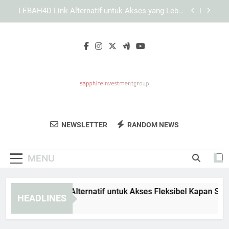
Skip
Panduan Mengenali Jalur KAYA787 Alternatif
to
secara Lebih Aman
content
Panduan Mengatasi Koneksi Terputus saat
Membuka KAYA787 Alternatif secara Sistematis
EDWINSLOT Link Alternatif untuk Akses Fleksibel
Kapan Saja
LEBAH4D Link Alternatif untuk Akses yang Lebih
Cepat dan Stabil
Panduan Mengenali Jalur KAYA787 Alternatif
secara Lebih Aman
Sapphire
Jelajahi Peluang Investasi Yang Cerdas Dan
Panduan Mengatasi Koneksi Terputus saat
NEWSLETTER
RANDOM NEWS
Investment
Membuka KAYA787 Alternatif secara Sistematis
Berkelanjutan Dengan Sapphire Investment
Group.
Group
MENU
WINSLOT Link Alternatif untuk Akses Fleksibel Kapan Saja
HEADLINES
Weeks Ago