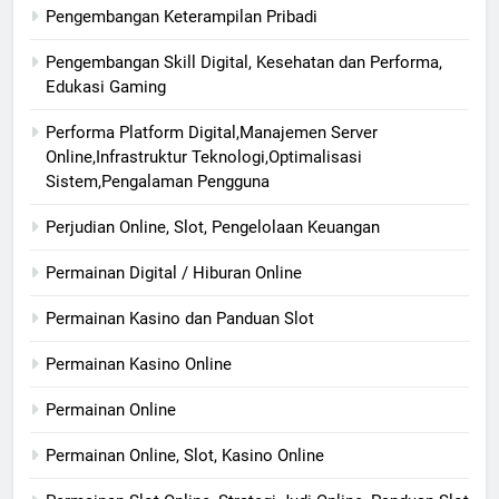
Pengembangan Keterampilan Pribadi
Pengembangan Skill Digital, Kesehatan dan Performa,
Edukasi Gaming
Performa Platform Digital,Manajemen Server
Online,Infrastruktur Teknologi,Optimalisasi
Sistem,Pengalaman Pengguna
Perjudian Online, Slot, Pengelolaan Keuangan
Permainan Digital / Hiburan Online
Permainan Kasino dan Panduan Slot
Permainan Kasino Online
Permainan Online
Permainan Online, Slot, Kasino Online