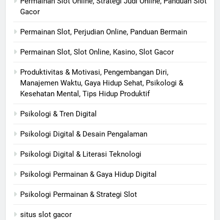
Permainan Slot Online, Strategi Judi Online, Panduan Slot
Gacor
Permainan Slot, Perjudian Online, Panduan Bermain
Permainan Slot, Slot Online, Kasino, Slot Gacor
Produktivitas & Motivasi, Pengembangan Diri,
Manajemen Waktu, Gaya Hidup Sehat, Psikologi &
Kesehatan Mental, Tips Hidup Produktif
Psikologi & Tren Digital
Psikologi Digital & Desain Pengalaman
Psikologi Digital & Literasi Teknologi
Psikologi Permainan & Gaya Hidup Digital
Psikologi Permainan & Strategi Slot
situs slot gacor