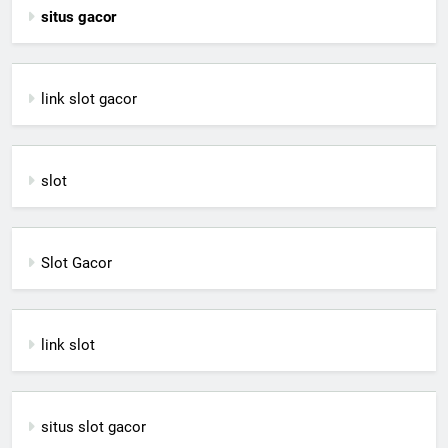
situs gacor
link slot gacor
slot
Slot Gacor
link slot
situs slot gacor