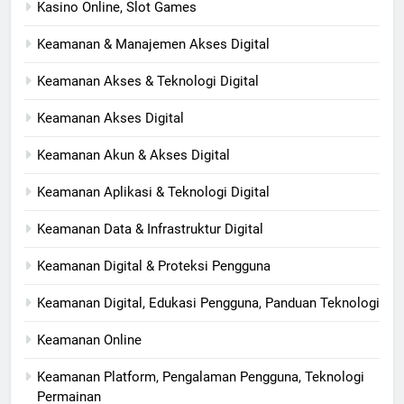
Kasino Online, Slot Games
Keamanan & Manajemen Akses Digital
Keamanan Akses & Teknologi Digital
Keamanan Akses Digital
Keamanan Akun & Akses Digital
Keamanan Aplikasi & Teknologi Digital
Keamanan Data & Infrastruktur Digital
Keamanan Digital & Proteksi Pengguna
Keamanan Digital, Edukasi Pengguna, Panduan Teknologi
Keamanan Online
Keamanan Platform, Pengalaman Pengguna, Teknologi
Permainan