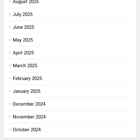
August 2025
July 2025
June 2025
May 2025
April 2025
March 2025
February 2025
January 2025
December 2024
November 2024
October 2024