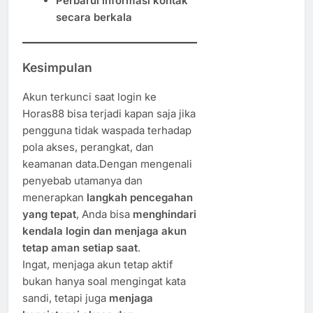
Perbarui informasi kontak
secara berkala
Kesimpulan
Akun terkunci saat login ke
Horas88 bisa terjadi kapan saja jika
pengguna tidak waspada terhadap
pola akses, perangkat, dan
keamanan data.Dengan mengenali
penyebab utamanya dan
menerapkan
langkah pencegahan
yang tepat
, Anda bisa
menghindari
kendala login dan menjaga akun
tetap aman setiap saat
.
Ingat, menjaga akun tetap aktif
bukan hanya soal mengingat kata
sandi, tetapi juga
menjaga