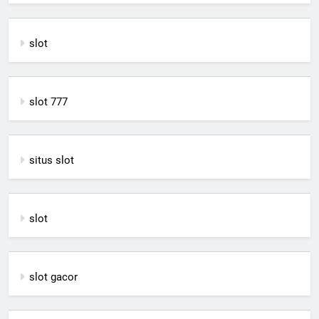
slot
slot 777
situs slot
slot
slot gacor