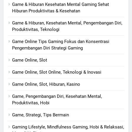
Game & Hiburan Kesehatan Mental Gaming Sehat
Hiburan Produktivitas & Kesehatan
Game & Hiburan, Kesehatan Mental, Pengembangan Diri,
Produktivitas, Teknologi
Game Online Tips Gaming Fokus dan Konsentrasi
Pengembangan Diri Strategi Gaming
Game Online, Slot
Game Online, Slot Online, Teknologi & Inovasi
Game Online, Slot, Hiburan, Kasino
Game, Pengembangan Diri, Kesehatan Mental,
Produktivitas, Hobi
Game, Strategi, Tips Bermain
Gaming Lifestyle, Mindfulness Gaming, Hobi & Relaksasi,