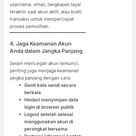
username, email, tangkapan layar
terakhir saat akun aktif, atau bukti
transaksi untuk mempercepat
proses pemulihan.
4. Jaga Keamanan Akun
Anda dalam Jangka Panjang
Selain mencegah akun terkunci,
penting juga menjaga keamanan
jangka panjang dengan cara:
Ganti kata sandi secara
berkala
Hindari menyimpan data
login di browser publik
Logout setelah selesai
menggunakan akun di
perangkat bersama