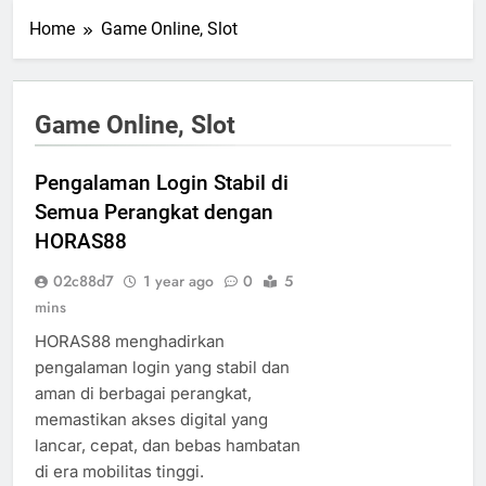
Home
Game Online, Slot
Game Online, Slot
Pengalaman Login Stabil di
Semua Perangkat dengan
HORAS88
02c88d7
1 year ago
0
5
mins
HORAS88 menghadirkan
pengalaman login yang stabil dan
aman di berbagai perangkat,
memastikan akses digital yang
lancar, cepat, dan bebas hambatan
di era mobilitas tinggi.