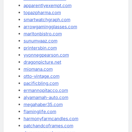
apparentlyexempt.com
topazpharma.com
smartwatchgraph.com
arrowgamingglasses.com
marltonbistro.com
sunumvaaz.com
printersbin.com
yvonnegpearson.com
dragonpicture.net
miomana.com
otto-vintage.com
pacificbling.com
ermannopitacco.com
alyamamah-auto.com
megahaber35.com
flaminglife.com
harmonyfarmcandles.com
patchandcoframes.com