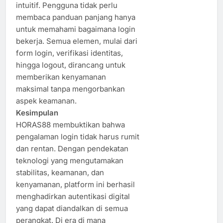
intuitif. Pengguna tidak perlu
membaca panduan panjang hanya
untuk memahami bagaimana login
bekerja. Semua elemen, mulai dari
form login, verifikasi identitas,
hingga logout, dirancang untuk
memberikan kenyamanan
maksimal tanpa mengorbankan
aspek keamanan.
Kesimpulan
HORAS88 membuktikan bahwa
pengalaman login tidak harus rumit
dan rentan. Dengan pendekatan
teknologi yang mengutamakan
stabilitas, keamanan, dan
kenyamanan, platform ini berhasil
menghadirkan autentikasi digital
yang dapat diandalkan di semua
perangkat. Di era di mana