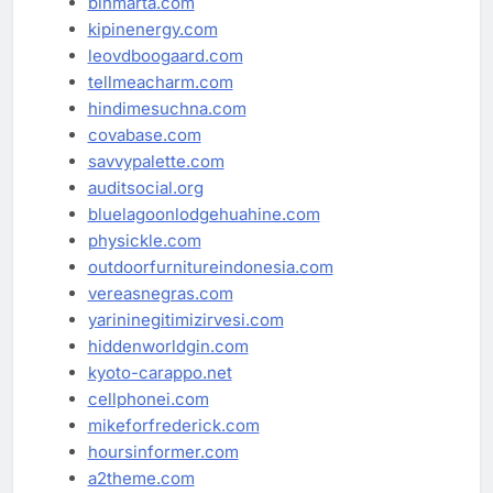
binmarta.com
kipinenergy.com
leovdboogaard.com
tellmeacharm.com
hindimesuchna.com
covabase.com
savvypalette.com
auditsocial.org
bluelagoonlodgehuahine.com
physickle.com
outdoorfurnitureindonesia.com
vereasnegras.com
yarininegitimizirvesi.com
hiddenworldgin.com
kyoto-carappo.net
cellphonei.com
mikeforfrederick.com
hoursinformer.com
a2theme.com