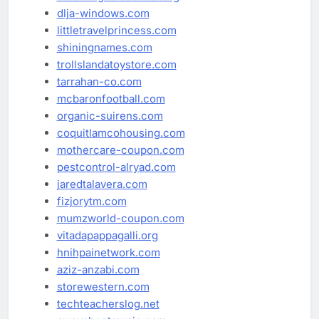
dlja-windows.com
littletravelprincess.com
shiningnames.com
trollslandatoystore.com
tarrahan-co.com
mcbaronfootball.com
organic-suirens.com
coquitlamcohousing.com
mothercare-coupon.com
pestcontrol-alryad.com
jaredtalavera.com
fizjorytm.com
mumzworld-coupon.com
vitadapappagalli.org
hnihpainetwork.com
aziz-anzabi.com
storewestern.com
techteacherslog.net