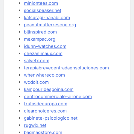
miniontees.com
socialspeaker.net
katsuragi-hanabi.com
peanutmutterrescue.org
bjjinspired.com
mexampac.org
idunn-watches.com
chezanimaux.com
salvetx.com
terapiabrevecentradaensoluciones.com
whenwhereco.com
wcdoit.com
kampouridespoina.com
centrocommerciale-airone.com
frutasdeeuropa.com
clearchoiceres.com
gabinete-psicologico.net
rugwix.net
bagmagstore.com