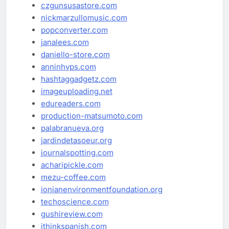
czgunsusastore.com
nickmarzullomusic.com
popconverter.com
janalees.com
daniello-store.com
anninhvps.com
hashtaggadgetz.com
imageuploading.net
edureaders.com
production-matsumoto.com
palabranueva.org
jardindetasoeur.org
journalspotting.com
acharipickle.com
mezu-coffee.com
ionianenvironmentfoundation.org
techoscience.com
gushireview.com
ithinkspanish.com