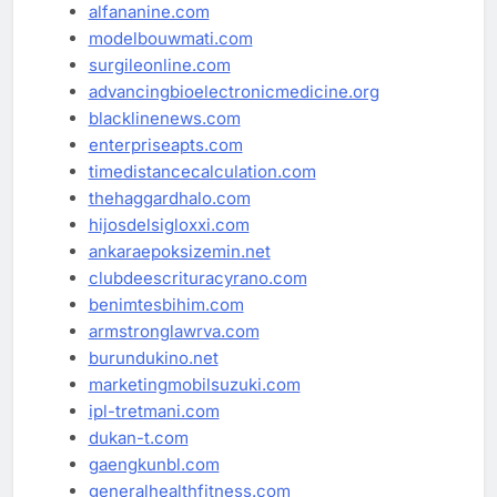
alfananine.com
modelbouwmati.com
surgileonline.com
advancingbioelectronicmedicine.org
blacklinenews.com
enterpriseapts.com
timedistancecalculation.com
thehaggardhalo.com
hijosdelsigloxxi.com
ankaraepoksizemin.net
clubdeescrituracyrano.com
benimtesbihim.com
armstronglawrva.com
burundukino.net
marketingmobilsuzuki.com
ipl-tretmani.com
dukan-t.com
gaengkunbl.com
generalhealthfitness.com