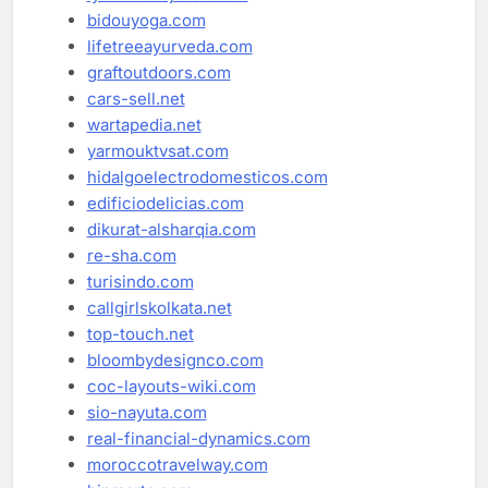
bidouyoga.com
lifetreeayurveda.com
graftoutdoors.com
cars-sell.net
wartapedia.net
yarmouktvsat.com
hidalgoelectrodomesticos.com
edificiodelicias.com
dikurat-alsharqia.com
re-sha.com
turisindo.com
callgirlskolkata.net
top-touch.net
bloombydesignco.com
coc-layouts-wiki.com
sio-nayuta.com
real-financial-dynamics.com
moroccotravelway.com