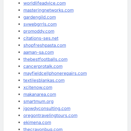
worldlifeadvice.com
masteringnetworks.com
gardengild.com
svwebgrrls.com
promoddy.com
citations-ses.net
shopfreshpasta.com
aaman-sa.com
thebestfootballs.com
cancerprotalk.com
mayfieldcellphonerepairs.com
textilesblankas.com
xcitenow.com
makanarea.com
smartmum.org
jgowdyconsulting.com
oregontravelingtours.com
ekimena.com
thecrayonbug.com