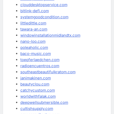
clouddesktopservice.com
bitlink-defi.com
systemgoodcondition.com
littledittle.com
tawara-an.com
windowinstallationmidlandtx.com
nano-loo.com
poleaholic.com
baco-music.com
toepferlaedchen.com
radioencuentros.com
southeastbeautifulkratom.com
janimakinen.com
beautyclou.com
catchycustom.com
worldwithfalak.com
deepwellsubmersible.com
cultishsupply.com