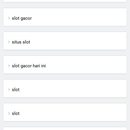
slot gacor
situs slot
slot gacor hari ini
slot
slot