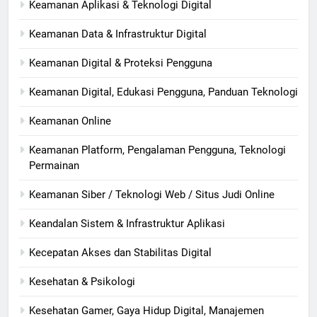
Keamanan Aplikasi & Teknologi Digital
Keamanan Data & Infrastruktur Digital
Keamanan Digital & Proteksi Pengguna
Keamanan Digital, Edukasi Pengguna, Panduan Teknologi
Keamanan Online
Keamanan Platform, Pengalaman Pengguna, Teknologi
Permainan
Keamanan Siber / Teknologi Web / Situs Judi Online
Keandalan Sistem & Infrastruktur Aplikasi
Kecepatan Akses dan Stabilitas Digital
Kesehatan & Psikologi
Kesehatan Gamer, Gaya Hidup Digital, Manajemen