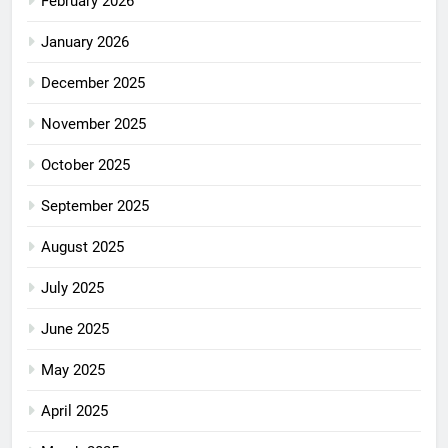
February 2026
January 2026
December 2025
November 2025
October 2025
September 2025
August 2025
July 2025
June 2025
May 2025
April 2025