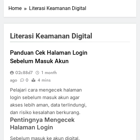
Home
Literasi Keamanan Digital
Literasi Keamanan Digital
Panduan Cek Halaman Login
Sebelum Masuk Akun
02c88d7
1 month
ago
0
4 mins
Pelajari cara mengecek halaman
login sebelum masuk akun agar
akses lebih aman, data terlindungi,
dan risiko kesalahan berkurang.
Pentingnya Mengecek
Halaman Login
Sebelum masuk ke akun digital,