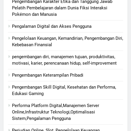
Pengembangan Karakter Etika dan Tanggung Jawab
Pelatih Pembelajaran dalam Dunia Fiksi Interaksi
Pokémon dan Manusia
Pengalaman Digital dan Akses Pengguna
Pengelolaan Keuangan, Kemandirian, Pengembangan Diri,
Kebebasan Finansial
pengembangan diri, manajemen tujuan, produktivitas,
motivasi, karier, perencanaan hidup, self-improvement
Pengembangan Keterampilan Pribadi
Pengembangan Skill Digital, Kesehatan dan Performa,
Edukasi Gaming
Performa Platform Digital,Manajemen Server
Online,Infrastruktur Teknologi,Optimalisasi
Sistem,Pengalaman Pengguna
Perjudian Online, Slot, Pengelolaan Keuangan