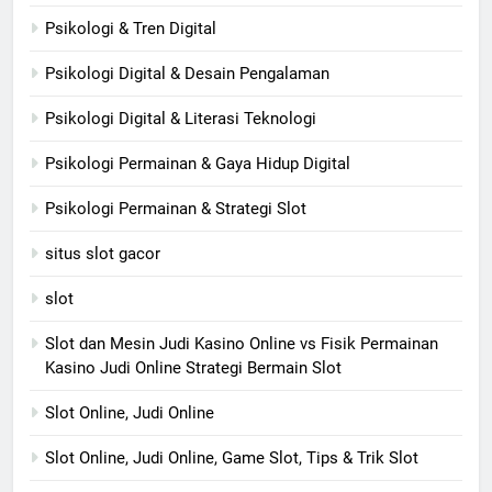
Psikologi & Tren Digital
Psikologi Digital & Desain Pengalaman
Psikologi Digital & Literasi Teknologi
Psikologi Permainan & Gaya Hidup Digital
Psikologi Permainan & Strategi Slot
situs slot gacor
slot
Slot dan Mesin Judi Kasino Online vs Fisik Permainan
Kasino Judi Online Strategi Bermain Slot
Slot Online, Judi Online
Slot Online, Judi Online, Game Slot, Tips & Trik Slot