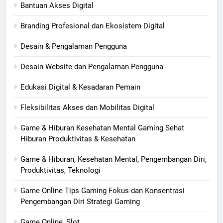
Bantuan Akses Digital
Branding Profesional dan Ekosistem Digital
Desain & Pengalaman Pengguna
Desain Website dan Pengalaman Pengguna
Edukasi Digital & Kesadaran Pemain
Fleksibilitas Akses dan Mobilitas Digital
Game & Hiburan Kesehatan Mental Gaming Sehat
Hiburan Produktivitas & Kesehatan
Game & Hiburan, Kesehatan Mental, Pengembangan Diri,
Produktivitas, Teknologi
Game Online Tips Gaming Fokus dan Konsentrasi
Pengembangan Diri Strategi Gaming
Game Online, Slot