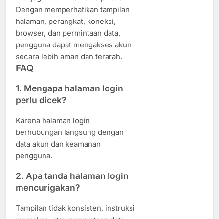
Dengan memperhatikan tampilan
halaman, perangkat, koneksi,
browser, dan permintaan data,
pengguna dapat mengakses akun
secara lebih aman dan terarah.
FAQ
1. Mengapa halaman login
perlu dicek?
Karena halaman login
berhubungan langsung dengan
data akun dan keamanan
pengguna.
2. Apa tanda halaman login
mencurigakan?
Tampilan tidak konsisten, instruksi