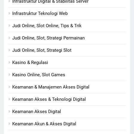
Infrastruktur Digital & Stabilitas Server
Infrastruktur Teknologi Web
Judi Online, Slot Online, Tips & Trik
Judi Online, Slot, Strategi Permainan
Judi Online, Slot, Strategi Slot
Kasino & Regulasi
Kasino Online, Slot Games
Keamanan & Manajemen Akses Digital
Keamanan Akses & Teknologi Digital
Keamanan Akses Digital
Keamanan Akun & Akses Digital