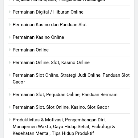
Permainan Digital / Hiburan Online
Permainan Kasino dan Panduan Slot
Permainan Kasino Online
Permainan Online
Permainan Online, Slot, Kasino Online
Permainan Slot Online, Strategi Judi Online, Panduan Slot
Gacor
Permainan Slot, Perjudian Online, Panduan Bermain
Permainan Slot, Slot Online, Kasino, Slot Gacor
Produktivitas & Motivasi, Pengembangan Diri,
Manajemen Waktu, Gaya Hidup Sehat, Psikologi &
Kesehatan Mental, Tips Hidup Produktif