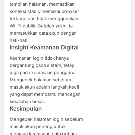
tampilan halaman, memastikan
koneksi stabil, memakai browser
terbaru, dan tidak menggunakan
Wi-Fi publik. Setelah yakin, ia
memasukkan data akun dengan
hati-hati.
Insight Keamanan Digital
Keamanan login tidak hanya
bergantung pada sistem, tetapi
juga pada kebiasaan pengguna.
Mengecek halaman sebelum
masuk akun adalah langkah kecil
yang dapat membantu mencegah
kesalahan besar.
Kesimpulan
Mengecek halaman login sebelum
masuk akun penting untuk
menjaga keamanan data pribadi.