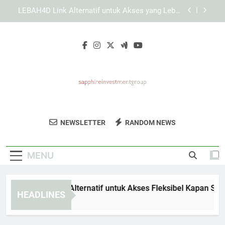
Skip
Panduan Mengenali Jalur KAYA787 Alternatif
to
secara Lebih Aman
content
Panduan Mengatasi Koneksi Terputus saat
Membuka KAYA787 Alternatif secara Sistematis
EDWINSLOT Link Alternatif untuk Akses Fleksibel
Kapan Saja
LEBAH4D Link Alternatif untuk Akses yang Lebih
Cepat dan Stabil
Panduan Mengenali Jalur KAYA787 Alternatif
secara Lebih Aman
Sapphire
Jelajahi Peluang Investasi Yang Cerdas Dan
Panduan Mengatasi Koneksi Terputus saat
NEWSLETTER
RANDOM NEWS
Investment
Membuka KAYA787 Alternatif secara Sistematis
Berkelanjutan Dengan Sapphire Investment
Group.
Group
MENU
WINSLOT Link Alternatif untuk Akses Fleksibel Kapan Saja
HEADLINES
Weeks Ago