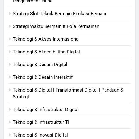
Pengalaman Online
Strategi Slot Teknik Bermain Edukasi Pemain
Strategi Waktu Bermain & Pola Permainan
Teknologi & Akses Internasional
Teknologi & Aksesibilitas Digital
Teknologi & Desain Digital
Teknologi & Desain Interaktif
Teknologi & Digital | Transformasi Digital | Panduan &
Strategi
Teknologi & Infrastruktur Digital
Teknologi & Infrastruktur TI
Teknologi & Inovasi Digital