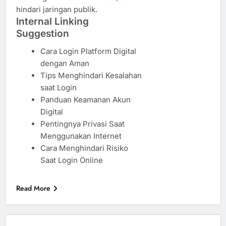
hindari jaringan publik.
Internal Linking
Suggestion
Cara Login Platform Digital
dengan Aman
Tips Menghindari Kesalahan
saat Login
Panduan Keamanan Akun
Digital
Pentingnya Privasi Saat
Menggunakan Internet
Cara Menghindari Risiko
Saat Login Online
Read More