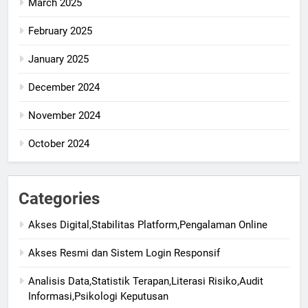
March 2025
February 2025
January 2025
December 2024
November 2024
October 2024
Categories
Akses Digital,Stabilitas Platform,Pengalaman Online
Akses Resmi dan Sistem Login Responsif
Analisis Data,Statistik Terapan,Literasi Risiko,Audit
Informasi,Psikologi Keputusan