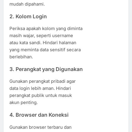
mudah dipahami.
2. Kolom Login
Periksa apakah kolom yang diminta
masih wajar, seperti username
atau kata sandi. Hindari halaman
yang meminta data sensitif secara
berlebihan.
3. Perangkat yang Digunakan
Gunakan perangkat pribadi agar
data login lebih aman. Hindari
perangkat publik untuk masuk
akun penting.
4. Browser dan Koneksi
Gunakan browser terbaru dan