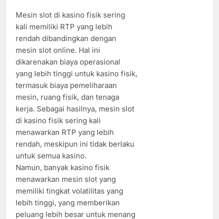
Mesin slot di kasino fisik sering
kali memiliki RTP yang lebih
rendah dibandingkan dengan
mesin slot online. Hal ini
dikarenakan biaya operasional
yang lebih tinggi untuk kasino fisik,
termasuk biaya pemeliharaan
mesin, ruang fisik, dan tenaga
kerja. Sebagai hasilnya, mesin slot
di kasino fisik sering kali
menawarkan RTP yang lebih
rendah, meskipun ini tidak berlaku
untuk semua kasino.
Namun, banyak kasino fisik
menawarkan mesin slot yang
memiliki tingkat volatilitas yang
lebih tinggi, yang memberikan
peluang lebih besar untuk menang