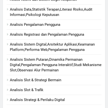
Analisis Data,Statistik Terapan,Literasi Risiko,Audit
Informasi,Psikologi Keputusan
Analisis Pengalaman Pengguna
Analisis Registrasi dan Pengalaman Pengguna
Analisis Sistem Digital,Arsitektur Aplikasi,Keamanan
Platform,Performa Web,Pengalaman Pengguna
Analisis Sistem Putaran,Dinamika Permainan
Digital,Pengalaman Pengguna Interaktif,Studi Mekanisme
Slot,Observasi Alur Permainan
Analisis Slot & Strategi Bermain
Analisis Slot & Trafik
Analisis Strategi & Perilaku Digital