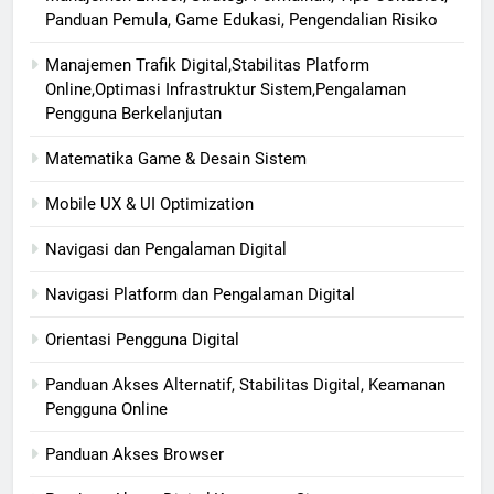
Panduan Pemula, Game Edukasi, Pengendalian Risiko
Manajemen Trafik Digital,Stabilitas Platform
Online,Optimasi Infrastruktur Sistem,Pengalaman
Pengguna Berkelanjutan
Matematika Game & Desain Sistem
Mobile UX & UI Optimization
Navigasi dan Pengalaman Digital
Navigasi Platform dan Pengalaman Digital
Orientasi Pengguna Digital
Panduan Akses Alternatif, Stabilitas Digital, Keamanan
Pengguna Online
Panduan Akses Browser