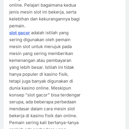
online. Pelajari bagaimana kedua
jenis mesin slot ini bekerja, serta
kelebihan dan kekurangannya bagi
pemain.
slot gacor
adalah istilah yang
sering digunakan oleh pemain
mesin slot untuk merujuk pada
mesin yang sering memberikan
kemenangan atau pembayaran
yang lebih besar. Istilah ini tidak
hanya populer di kasino fisik,
tetapi juga banyak digunakan di
dunia kasino online. Meskipun
konsep “slot gacor” bisa terdengar
serupa, ada beberapa perbedaan
mendasar dalam cara mesin slot
bekerja di kasino fisik dan online.
Pemain sering kali bertanya-tanya