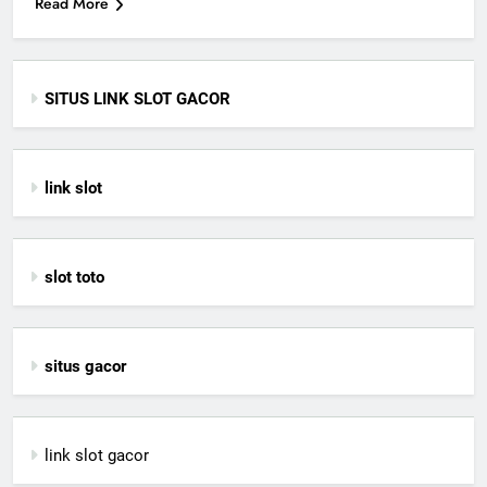
Read More
SITUS LINK SLOT GACOR
link slot
slot toto
situs gacor
link slot gacor