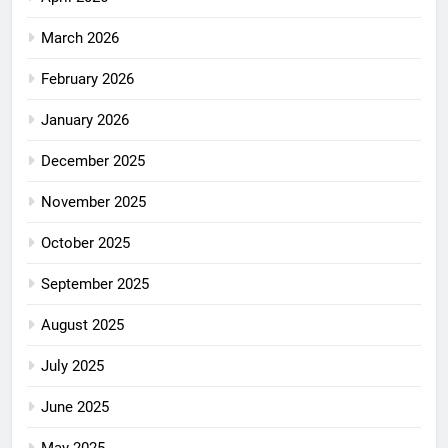
March 2026
February 2026
January 2026
December 2025
November 2025
October 2025
September 2025
August 2025
July 2025
June 2025
May 2025