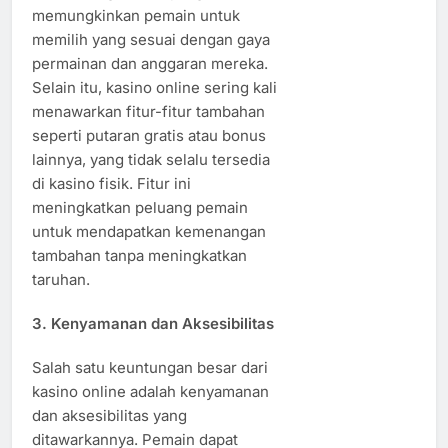
memungkinkan pemain untuk
memilih yang sesuai dengan gaya
permainan dan anggaran mereka.
Selain itu, kasino online sering kali
menawarkan fitur-fitur tambahan
seperti putaran gratis atau bonus
lainnya, yang tidak selalu tersedia
di kasino fisik. Fitur ini
meningkatkan peluang pemain
untuk mendapatkan kemenangan
tambahan tanpa meningkatkan
taruhan.
3. Kenyamanan dan Aksesibilitas
Salah satu keuntungan besar dari
kasino online adalah kenyamanan
dan aksesibilitas yang
ditawarkannya. Pemain dapat