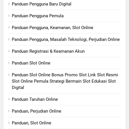
Panduan Pengguna Baru Digital
Panduan Pengguna Pemula
Panduan Pengguna, Keamanan, Slot Online
Panduan Pengguna, Masalah Teknologi, Perjudian Online
Panduan Registrasi & Keamanan Akun
Panduan Slot Online
Panduan Slot Online Bonus Promo Slot Link Slot Resmi
Slot Online Pemula Strategi Bermain Slot Edukasi Slot
Digital
Panduan Taruhan Online
Panduan, Perjudian Online
Panduan, Slot Online