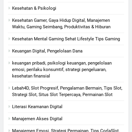
Kesehatan & Psikologi
Kesehatan Gamer, Gaya Hidup Digital, Manajemen
Waktu, Gaming Seimbang, Produktivitas & Hiburan
Kesehatan Mental Gaming Sehat Lifestyle Tips Gaming
Keuangan Digital, Pengelolaan Dana
keuangan pribadi, psikologi keuangan, pengelolaan
emosi, perilaku konsumtif, strategi pengeluaran,
kesehatan finansial
Lebah4D, Slot Progresif, Pengalaman Bermain, Tips Slot,
Strategi Slot, Situs Slot Terpercaya, Permainan Slot
Literasi Keamanan Digital
Manajemen Akses Digital
Manajemen Emosi, Strategi Permainan, Tips CorlaSlot,