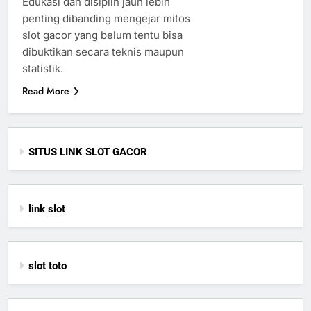
Edukasi dan disiplin jauh lebih
penting dibanding mengejar mitos
slot gacor yang belum tentu bisa
dibuktikan secara teknis maupun
statistik.
Read More
SITUS LINK SLOT GACOR
link slot
slot toto