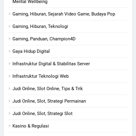
Mental Wellbeing
Gaming, Hiburan, Sejarah Video Game, Budaya Pop
Gaming, Hiburan, Teknologi
Gaming, Panduan, Champion4D
Gaya Hidup Digital
Infrastruktur Digital & Stabilitas Server
Infrastruktur Teknologi Web
Judi Online, Slot Online, Tips & Trik
Judi Online, Slot, Strategi Permainan
Judi Online, Slot, Strategi Slot
Kasino & Regulasi