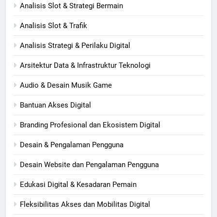
Analisis Slot & Strategi Bermain
Analisis Slot & Trafik
Analisis Strategi & Perilaku Digital
Arsitektur Data & Infrastruktur Teknologi
Audio & Desain Musik Game
Bantuan Akses Digital
Branding Profesional dan Ekosistem Digital
Desain & Pengalaman Pengguna
Desain Website dan Pengalaman Pengguna
Edukasi Digital & Kesadaran Pemain
Fleksibilitas Akses dan Mobilitas Digital