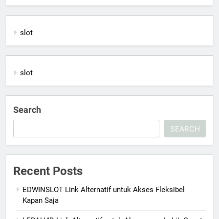
slot
slot
Search
SEARCH
Recent Posts
EDWINSLOT Link Alternatif untuk Akses Fleksibel
Kapan Saja