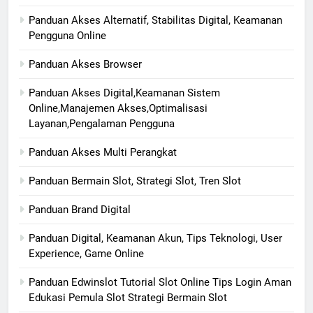
Panduan Akses Alternatif, Stabilitas Digital, Keamanan
Pengguna Online
Panduan Akses Browser
Panduan Akses Digital,Keamanan Sistem
Online,Manajemen Akses,Optimalisasi
Layanan,Pengalaman Pengguna
Panduan Akses Multi Perangkat
Panduan Bermain Slot, Strategi Slot, Tren Slot
Panduan Brand Digital
Panduan Digital, Keamanan Akun, Tips Teknologi, User
Experience, Game Online
Panduan Edwinslot Tutorial Slot Online Tips Login Aman
Edukasi Pemula Slot Strategi Bermain Slot