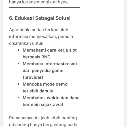
hanya karena mengikuti hype.
6. Edukasi Sebagai Solusi
Agar tidak mudah tertipu oleh
informasi menyesatkan, pemula
disarankan untuk:
Memahami cara kerja slot
berbasis RNG
Membaca informasi resmi
dari penyedia game
(provider)
Mencoba mode demo
terlebih dahulu
Membatasi waktu dan dana
bermain sejak awal
Pemahaman ini jauh lebih penting
dibanding hanya bergantung pada