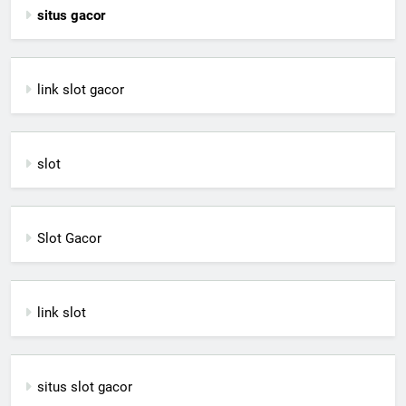
situs gacor
link slot gacor
slot
Slot Gacor
link slot
situs slot gacor