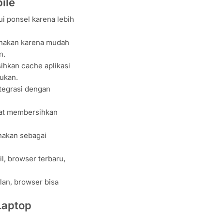
ile
i ponsel karena lebih
unakan karena mudah
n.
ihkan cache aplikasi
lukan.
ntegrasi dengan
pat membersihkan
unakan sebagai
l, browser terbaru,
alan, browser bisa
Laptop