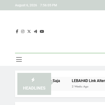
Skip
August 6, 2026
7:56:06 PM
to
content
Sap
Jelajahi P
s Fleksibel Kapan Saja
LEBAH4D Link Alternatif untuk A
2 Weeks Ago
HEADLINES