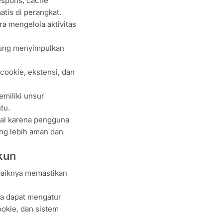
espons, cache
tis di perangkat.
 mengelola aktivitas
gsung menyimpulkan
cookie, ekstensi, dan
emiliki unsur
tu.
onal karena pengguna
ng lebih aman dan
kun
baiknya memastikan
na dapat mengatur
okie, dan sistem