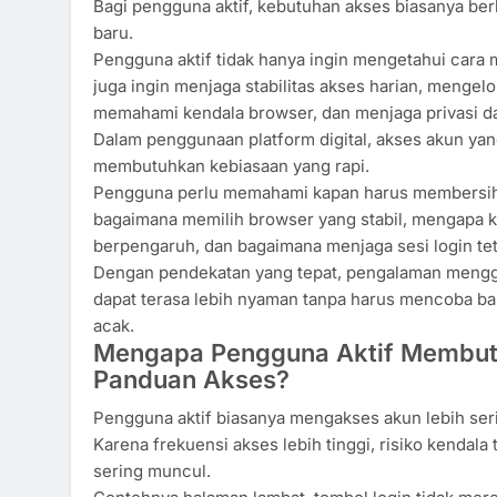
Bagi pengguna aktif, kebutuhan akses biasanya be
baru.
Pengguna aktif tidak hanya ingin mengetahui cara 
juga ingin menjaga stabilitas akses harian, mengelo
memahami kendala browser, dan menjaga privasi da
Dalam penggunaan platform digital, akses akun yan
membutuhkan kebiasaan yang rapi.
Pengguna perlu memahami kapan harus membersi
bagaimana memilih browser yang stabil, mengapa k
berpengaruh, dan bagaimana menjaga sesi login te
Dengan pendekatan yang tepat, pengalaman meng
dapat terasa lebih nyaman tanpa harus mencoba ba
acak.
Mengapa Pengguna Aktif Membu
Panduan Akses?
Pengguna aktif biasanya mengakses akun lebih ser
Karena frekuensi akses lebih tinggi, risiko kendala 
sering muncul.