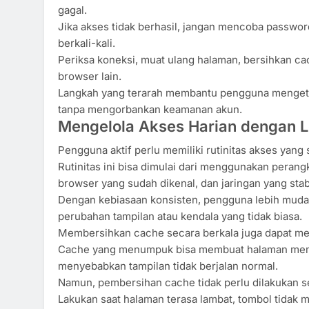
gagal.
Jika akses tidak berhasil, jangan mencoba passwor
berkali-kali.
Periksa koneksi, muat ulang halaman, bersihkan ca
browser lain.
Langkah yang terarah membantu pengguna menget
tanpa mengorbankan keamanan akun.
Mengelola Akses Harian dengan Le
Pengguna aktif perlu memiliki rutinitas akses yang 
Rutinitas ini bisa dimulai dari menggunakan perang
browser yang sudah dikenal, dan jaringan yang stabi
Dengan kebiasaan konsisten, pengguna lebih mudah
perubahan tampilan atau kendala yang tidak biasa.
Membersihkan cache secara berkala juga dapat m
Cache yang menumpuk bisa membuat halaman mem
menyebabkan tampilan tidak berjalan normal.
Namun, pembersihan cache tidak perlu dilakukan se
Lakukan saat halaman terasa lambat, tombol tidak 