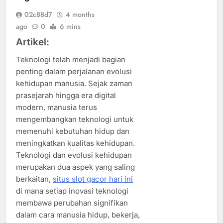
02c88d7
4 months
ago
0
6 mins
Artikel:
Teknologi telah menjadi bagian
penting dalam perjalanan evolusi
kehidupan manusia. Sejak zaman
prasejarah hingga era digital
modern, manusia terus
mengembangkan teknologi untuk
memenuhi kebutuhan hidup dan
meningkatkan kualitas kehidupan.
Teknologi dan evolusi kehidupan
merupakan dua aspek yang saling
berkaitan,
situs slot gacor hari ini
di mana setiap inovasi teknologi
membawa perubahan signifikan
dalam cara manusia hidup, bekerja,