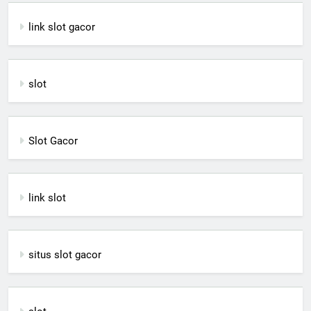
link slot gacor
slot
Slot Gacor
link slot
situs slot gacor