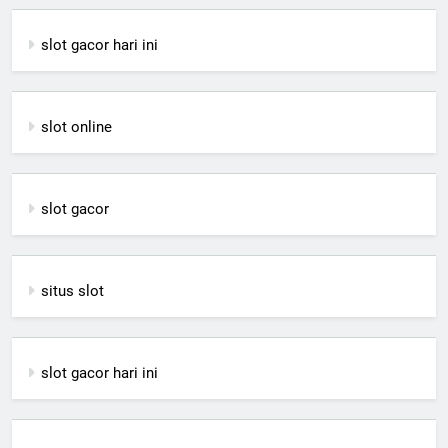
slot gacor hari ini
slot online
slot gacor
situs slot
slot gacor hari ini