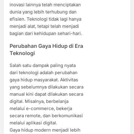
inovasi lainnya telah menciptakan
dunia yang lebih terhubung dan
efisien. Teknologi tidak lagi hanya
menjadi alat, tetapi telah menjadi
bagian dari kehidupan sehari-hari.
Perubahan Gaya Hidup di Era
Teknologi
Salah satu dampak paling nyata
dari teknologi adalah perubahan
gaya hidup masyarakat. Aktivitas
yang sebelumnya dilakukan secara
manual kini dapat dilakukan secara
digital. Misalnya, berbelanja
melalui e-commerce, bekerja
secara remote, dan berkomunikasi
melalui aplikasi digital.
Gaya hidup modern menjadi lebih