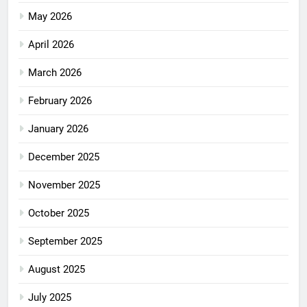
May 2026
April 2026
March 2026
February 2026
January 2026
December 2025
November 2025
October 2025
September 2025
August 2025
July 2025