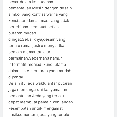
besar dalam kemudahan
pemantauan.Mesin dengan desain
simbol yang kontras,warna yang
konsisten,dan animasi yang tidak
berlebihan membuat setiap
putaran mudah
diingat.Sebaliknya,desain yang
terlalu ramai justru menyulitkan
pemain memantau alur
permainan.Sederhana namun
informatif menjadi kunci utama
dalam sistem putaran yang mudah
dipantau.
Selain itu,jeda waktu antar putaran
juga memengaruhi kenyamanan
pemantauan.Jeda yang terlalu
cepat membuat pemain kehilangan
kesempatan untuk mengamati
hasil,sementara jeda yang terlalu