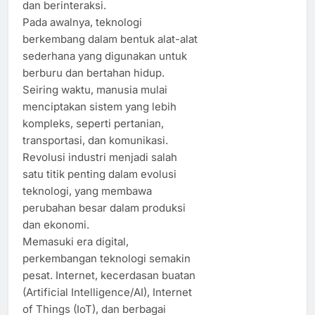
dan berinteraksi.
Pada awalnya, teknologi
berkembang dalam bentuk alat-alat
sederhana yang digunakan untuk
berburu dan bertahan hidup.
Seiring waktu, manusia mulai
menciptakan sistem yang lebih
kompleks, seperti pertanian,
transportasi, dan komunikasi.
Revolusi industri menjadi salah
satu titik penting dalam evolusi
teknologi, yang membawa
perubahan besar dalam produksi
dan ekonomi.
Memasuki era digital,
perkembangan teknologi semakin
pesat. Internet, kecerdasan buatan
(Artificial Intelligence/AI), Internet
of Things (IoT), dan berbagai