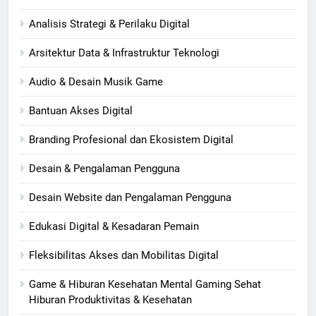
Analisis Strategi & Perilaku Digital
Arsitektur Data & Infrastruktur Teknologi
Audio & Desain Musik Game
Bantuan Akses Digital
Branding Profesional dan Ekosistem Digital
Desain & Pengalaman Pengguna
Desain Website dan Pengalaman Pengguna
Edukasi Digital & Kesadaran Pemain
Fleksibilitas Akses dan Mobilitas Digital
Game & Hiburan Kesehatan Mental Gaming Sehat
Hiburan Produktivitas & Kesehatan