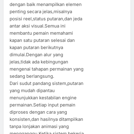
dengan baik menampilkan elemen
penting secara jelas,misalnya
posisi reel,status putaran,dan jeda
antar aksi visual.Semua ini
membantu pemain memahami
kapan satu putaran selesai dan
kapan putaran berikutnya
dimulai.Dengan alur yang
jelas,tidak ada kebingungan
mengenai tahapan permainan yang
sedang berlangsung.
Dari sudut pandang sistem,putaran
yang mudah dipantau
menunjukkan kestabilan engine
permainan.Setiap input pemain
diproses dengan cara yang
konsisten,dan hasilnya ditampilkan
tanpa lonjakan animasi yang
mengganggu.Ketika sistem bekerja