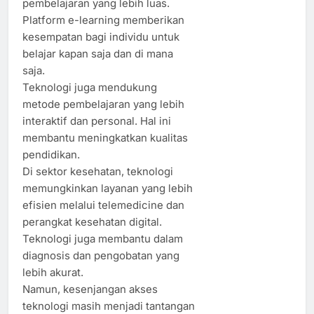
pembelajaran yang lebih luas.
Platform e-learning memberikan
kesempatan bagi individu untuk
belajar kapan saja dan di mana
saja.
Teknologi juga mendukung
metode pembelajaran yang lebih
interaktif dan personal. Hal ini
membantu meningkatkan kualitas
pendidikan.
Di sektor kesehatan, teknologi
memungkinkan layanan yang lebih
efisien melalui telemedicine dan
perangkat kesehatan digital.
Teknologi juga membantu dalam
diagnosis dan pengobatan yang
lebih akurat.
Namun, kesenjangan akses
teknologi masih menjadi tantangan