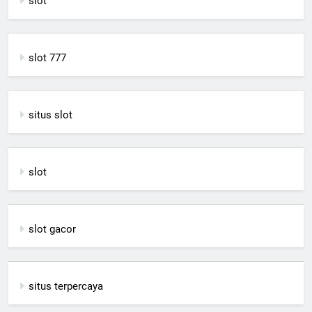
slot
slot 777
situs slot
slot
slot gacor
situs terpercaya