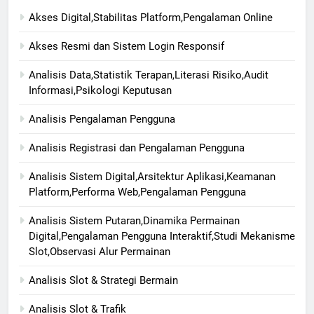
Akses Digital,Stabilitas Platform,Pengalaman Online
Akses Resmi dan Sistem Login Responsif
Analisis Data,Statistik Terapan,Literasi Risiko,Audit
Informasi,Psikologi Keputusan
Analisis Pengalaman Pengguna
Analisis Registrasi dan Pengalaman Pengguna
Analisis Sistem Digital,Arsitektur Aplikasi,Keamanan
Platform,Performa Web,Pengalaman Pengguna
Analisis Sistem Putaran,Dinamika Permainan
Digital,Pengalaman Pengguna Interaktif,Studi Mekanisme
Slot,Observasi Alur Permainan
Analisis Slot & Strategi Bermain
Analisis Slot & Trafik