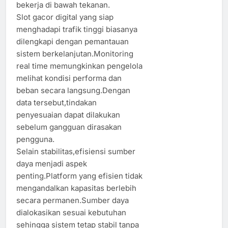
bekerja di bawah tekanan.
Slot gacor digital yang siap
menghadapi trafik tinggi biasanya
dilengkapi dengan pemantauan
sistem berkelanjutan.Monitoring
real time memungkinkan pengelola
melihat kondisi performa dan
beban secara langsung.Dengan
data tersebut,tindakan
penyesuaian dapat dilakukan
sebelum gangguan dirasakan
pengguna.
Selain stabilitas,efisiensi sumber
daya menjadi aspek
penting.Platform yang efisien tidak
mengandalkan kapasitas berlebih
secara permanen.Sumber daya
dialokasikan sesuai kebutuhan
sehingga sistem tetap stabil tanpa