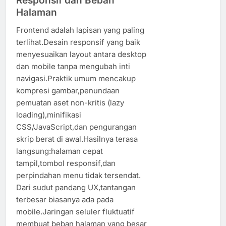
Responsif dan Beban
Halaman
Frontend adalah lapisan yang paling
terlihat.Desain responsif yang baik
menyesuaikan layout antara desktop
dan mobile tanpa mengubah inti
navigasi.Praktik umum mencakup
kompresi gambar,penundaan
pemuatan aset non-kritis (lazy
loading),minifikasi
CSS/JavaScript,dan pengurangan
skrip berat di awal.Hasilnya terasa
langsung:halaman cepat
tampil,tombol responsif,dan
perpindahan menu tidak tersendat.
Dari sudut pandang UX,tantangan
terbesar biasanya ada pada
mobile.Jaringan seluler fluktuatif
membuat beban halaman yang besar