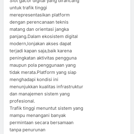
Slot gacor digital yang dirancang
untuk trafik tinggi
merepresentasikan platform
dengan perencanaan teknis
matang dan orientasi jangka
panjang.Dalam ekosistem digital
modern,lonjakan akses dapat
terjadi kapan saja,baik karena
peningkatan aktivitas pengguna
maupun pola penggunaan yang
tidak merata.Platform yang siap
menghadapi kondisi ini
menunjukkan kualitas infrastruktur
dan manajemen sistem yang
profesional.
Trafik tinggi menuntut sistem yang
mampu menangani banyak
permintaan secara bersamaan
tanpa penurunan