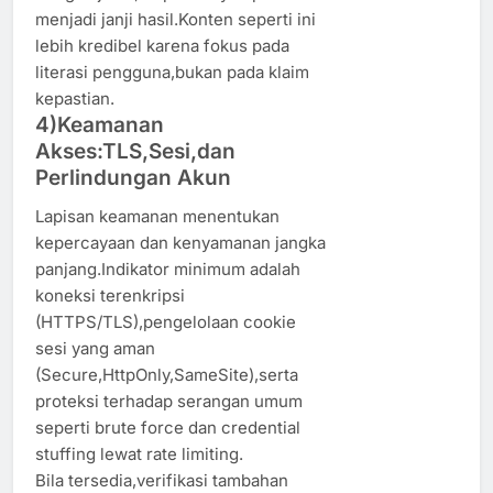
menjadi janji hasil.Konten seperti ini
lebih kredibel karena fokus pada
literasi pengguna,bukan pada klaim
kepastian.
4)Keamanan
Akses:TLS,Sesi,dan
Perlindungan Akun
Lapisan keamanan menentukan
kepercayaan dan kenyamanan jangka
panjang.Indikator minimum adalah
koneksi terenkripsi
(HTTPS/TLS),pengelolaan cookie
sesi yang aman
(Secure,HttpOnly,SameSite),serta
proteksi terhadap serangan umum
seperti brute force dan credential
stuffing lewat rate limiting.
Bila tersedia,verifikasi tambahan