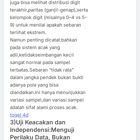
juga bisa melihat distribusi digit
terakhir,paritas (ganjil-genap),serta
kelompok digit (misalnya 0–4 vs 5–
9) untuk menilai apakah sebaran
terlihat ekstrem.
Namun penting dicatat:bahkan
pada sistem acak yang
adil,ketidakseimbangan kecil
sangat normal pada sampel
terbatas.Sebaran “tidak rata”
dalam jangka pendek bukan bukti
adanya pola yang bisa
diandalkan.Ini hanya menunjukkan
variasi sampel,dan variasi sampel
adalah sifat alami proses acak.
togel 4d
3)Uji Keacakan dan
Independensi:Menguji
Perilaku Data, Bukan