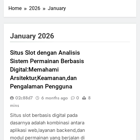
Home
2026
January
January 2026
Situs Slot dengan Analisis
Sistem Permainan Berbasis
Digital:Memahami
Arsitektur,Keamanan,dan
Pengalaman Pengguna
02c88d7
6 months ago
0
8
mins
Situs slot berbasis digital pada
dasarnya adalah kombinasi antara
aplikasi web,layanan backend,dan
modul permainan yang berjalan di