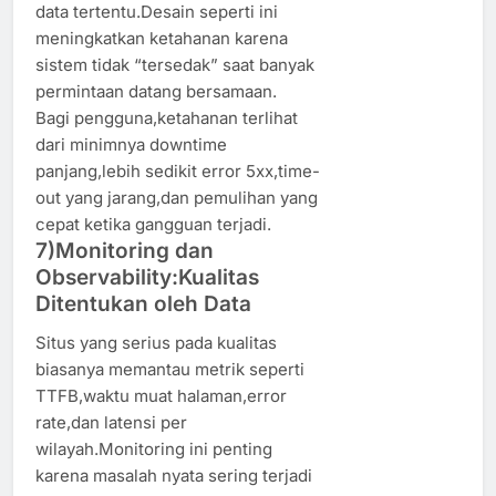
data tertentu.Desain seperti ini
meningkatkan ketahanan karena
sistem tidak “tersedak” saat banyak
permintaan datang bersamaan.
Bagi pengguna,ketahanan terlihat
dari minimnya downtime
panjang,lebih sedikit error 5xx,time-
out yang jarang,dan pemulihan yang
cepat ketika gangguan terjadi.
7)Monitoring dan
Observability:Kualitas
Ditentukan oleh Data
Situs yang serius pada kualitas
biasanya memantau metrik seperti
TTFB,waktu muat halaman,error
rate,dan latensi per
wilayah.Monitoring ini penting
karena masalah nyata sering terjadi