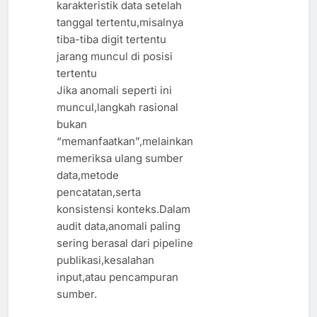
karakteristik data setelah
tanggal tertentu,misalnya
tiba-tiba digit tertentu
jarang muncul di posisi
tertentu
Jika anomali seperti ini
muncul,langkah rasional
bukan
“memanfaatkan”,melainkan
memeriksa ulang sumber
data,metode
pencatatan,serta
konsistensi konteks.Dalam
audit data,anomali paling
sering berasal dari pipeline
publikasi,kesalahan
input,atau pencampuran
sumber.