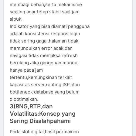
membagi beban,serta mekanisme
scaling agar tetap stabil saat jam
sibuk.
Indikator yang bisa diamati pengguna
adalah konsistensi respons:login
tidak sering gagal,halaman tidak
memunculkan error acak,dan
navigasi tidak memaksa refresh
berulang.Jika gangguan muncul
hanya pada jam
tertentu,kemungkinan terkait
kapasitas server,routing ISP,atau
bottleneck database yang belum
dioptimalkan.
3)RNG,RTP,dan
Volatilitas:Konsep yang
Sering Disalahpahami
Pada slot digital,hasil permainan