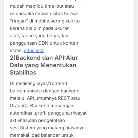
mudah memicu time-out atau
reload.Jika sebuah situs terasa
“ringan” di mobile,sering kali itu
karena disiplin pada ukuran
aset,cache yang benar,dan
penggunaan CDN untuk konten
statis.
situs slot
2)Backend dan API:Alur
Data yang Menentukan
Stabilitas
Di belakang layar,frontend
berkomunikasi dengan backend
melalui API,umumnya REST atau
GraphQL.Backend menangani
autentikasi,profil pengguna,riwayat
aktivitas,dan pengelolaan
sesi.Sistem yang matang biasanya
memakai load balancer untuk