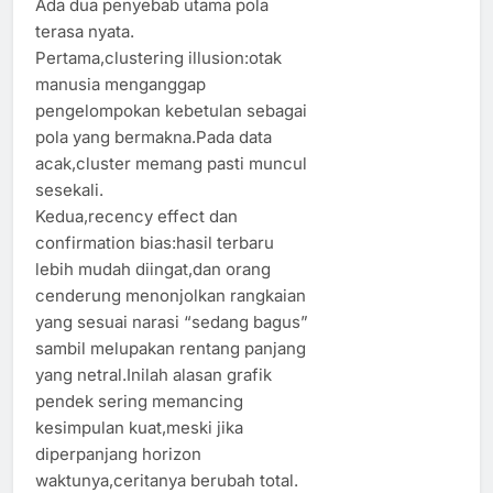
Ada dua penyebab utama pola
terasa nyata.
Pertama,clustering illusion:otak
manusia menganggap
pengelompokan kebetulan sebagai
pola yang bermakna.Pada data
acak,cluster memang pasti muncul
sesekali.
Kedua,recency effect dan
confirmation bias:hasil terbaru
lebih mudah diingat,dan orang
cenderung menonjolkan rangkaian
yang sesuai narasi “sedang bagus”
sambil melupakan rentang panjang
yang netral.Inilah alasan grafik
pendek sering memancing
kesimpulan kuat,meski jika
diperpanjang horizon
waktunya,ceritanya berubah total.