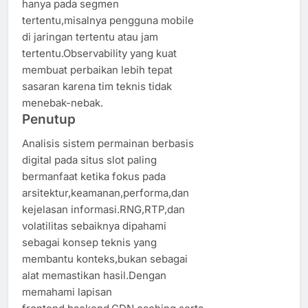
hanya pada segmen
tertentu,misalnya pengguna mobile
di jaringan tertentu atau jam
tertentu.Observability yang kuat
membuat perbaikan lebih tepat
sasaran karena tim teknis tidak
menebak-nebak.
Penutup
Analisis sistem permainan berbasis
digital pada situs slot paling
bermanfaat ketika fokus pada
arsitektur,keamanan,performa,dan
kejelasan informasi.RNG,RTP,dan
volatilitas sebaiknya dipahami
sebagai konsep teknis yang
membantu konteks,bukan sebagai
alat memastikan hasil.Dengan
memahami lapisan