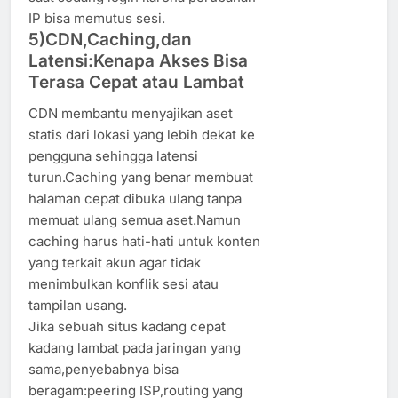
IP bisa memutus sesi.
5)CDN,Caching,dan
Latensi:Kenapa Akses Bisa
Terasa Cepat atau Lambat
CDN membantu menyajikan aset
statis dari lokasi yang lebih dekat ke
pengguna sehingga latensi
turun.Caching yang benar membuat
halaman cepat dibuka ulang tanpa
memuat ulang semua aset.Namun
caching harus hati-hati untuk konten
yang terkait akun agar tidak
menimbulkan konflik sesi atau
tampilan usang.
Jika sebuah situs kadang cepat
kadang lambat pada jaringan yang
sama,penyebabnya bisa
beragam:peering ISP,routing yang