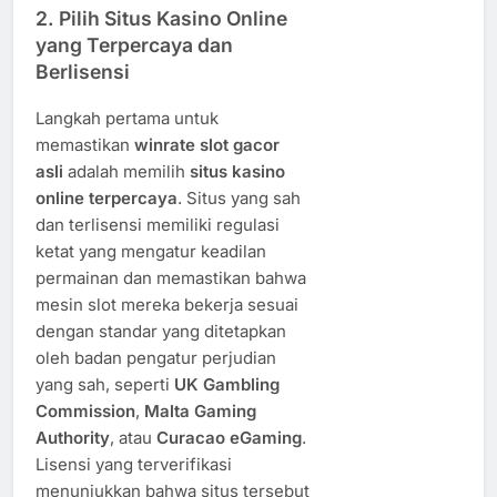
2. Pilih Situs Kasino Online
yang Terpercaya dan
Berlisensi
Langkah pertama untuk
memastikan
winrate slot gacor
asli
adalah memilih
situs kasino
online terpercaya
. Situs yang sah
dan terlisensi memiliki regulasi
ketat yang mengatur keadilan
permainan dan memastikan bahwa
mesin slot mereka bekerja sesuai
dengan standar yang ditetapkan
oleh badan pengatur perjudian
yang sah, seperti
UK Gambling
Commission
,
Malta Gaming
Authority
, atau
Curacao eGaming
.
Lisensi yang terverifikasi
menunjukkan bahwa situs tersebut