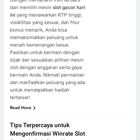
dan memilih mesin
slot gacor hari
ini
yang menawarkan RTP tinggi,
volatilitas yang sesuai, dan fitur
bonus menarik, Anda bisa
memaksimalkan peluang untuk
meraih kemenangan besar.
Pastikan untuk bermain dengan
bijak dan sesuaikan pilihan mesin
slot dengan anggaran serta gaya
bermain Anda. Nikmati permainan
dan manfaatkan peluang yang ada
untuk mendapatkan hadiah
terbesar!
Read More
Tips Terpercaya untuk
Mengonfirmasi Winrate Slot