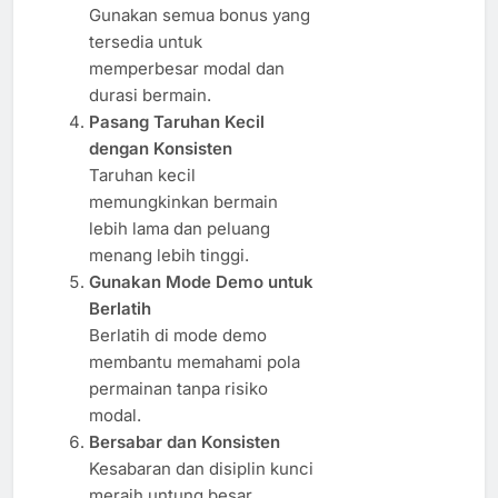
Gunakan semua bonus yang
tersedia untuk
memperbesar modal dan
durasi bermain.
Pasang Taruhan Kecil
dengan Konsisten
Taruhan kecil
memungkinkan bermain
lebih lama dan peluang
menang lebih tinggi.
Gunakan Mode Demo untuk
Berlatih
Berlatih di mode demo
membantu memahami pola
permainan tanpa risiko
modal.
Bersabar dan Konsisten
Kesabaran dan disiplin kunci
meraih untung besar