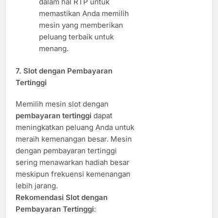
dalam hal RTP untuk
memastikan Anda memilih
mesin yang memberikan
peluang terbaik untuk
menang.
7.
Slot dengan Pembayaran
Tertinggi
Memilih mesin slot dengan
pembayaran tertinggi
dapat
meningkatkan peluang Anda untuk
meraih kemenangan besar. Mesin
dengan pembayaran tertinggi
sering menawarkan hadiah besar
meskipun frekuensi kemenangan
lebih jarang.
Rekomendasi Slot dengan
Pembayaran Tertinggi
: