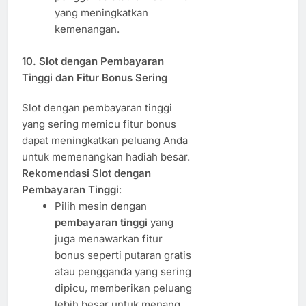
yang meningkatkan
kemenangan.
10.
Slot dengan Pembayaran
Tinggi dan Fitur Bonus Sering
Slot dengan pembayaran tinggi
yang sering memicu fitur bonus
dapat meningkatkan peluang Anda
untuk memenangkan hadiah besar.
Rekomendasi Slot dengan
Pembayaran Tinggi
:
Pilih mesin dengan
pembayaran tinggi
yang
juga menawarkan fitur
bonus seperti putaran gratis
atau pengganda yang sering
dipicu, memberikan peluang
lebih besar untuk menang.