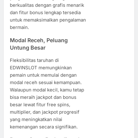
berkualitas dengan grafis menarik
dan fitur bonus lengkap tersedia
untuk memaksimalkan pengalaman
bermain.
Modal Receh, Peluang
Untung Besar
Fleksibilitas taruhan di
EDWINSLOT memungkinkan
pemain untuk memulai dengan
modal receh sesuai kemampuan.
Walaupun modal kecil, kamu tetap
bisa meraih jackpot dan bonus
besar lewat fitur free spins,
multiplier, dan jackpot progresif
yang meningkatkan nilai
kemenangan secara signifikan.