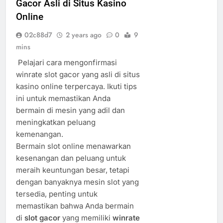
Gacor Asli di Situs Kasino
Online
02c88d7
2 years ago
0
9
mins
Pelajari cara mengonfirmasi
winrate slot gacor yang asli di situs
kasino online terpercaya. Ikuti tips
ini untuk memastikan Anda
bermain di mesin yang adil dan
meningkatkan peluang
kemenangan.
Bermain slot online menawarkan
kesenangan dan peluang untuk
meraih keuntungan besar, tetapi
dengan banyaknya mesin slot yang
tersedia, penting untuk
memastikan bahwa Anda bermain
di
slot gacor
yang memiliki
winrate