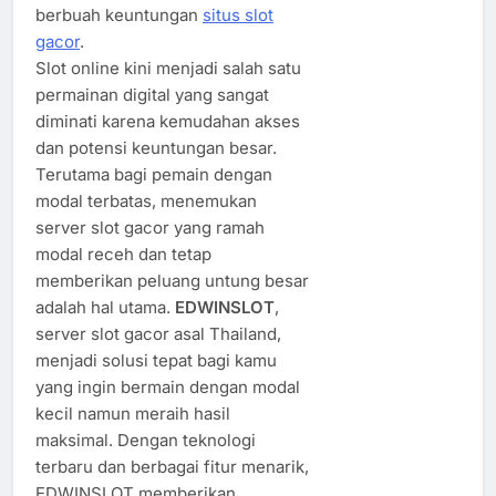
berbuah keuntungan
situs slot
gacor
.
Slot online kini menjadi salah satu
permainan digital yang sangat
diminati karena kemudahan akses
dan potensi keuntungan besar.
Terutama bagi pemain dengan
modal terbatas, menemukan
server slot gacor yang ramah
modal receh dan tetap
memberikan peluang untung besar
adalah hal utama.
EDWINSLOT
,
server slot gacor asal Thailand,
menjadi solusi tepat bagi kamu
yang ingin bermain dengan modal
kecil namun meraih hasil
maksimal. Dengan teknologi
terbaru dan berbagai fitur menarik,
EDWINSLOT memberikan