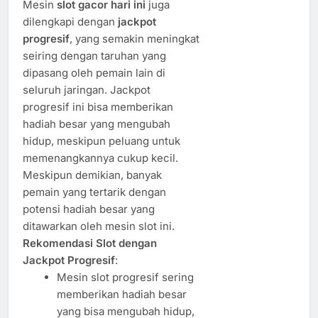
Mesin
slot gacor hari ini
juga
dilengkapi dengan
jackpot
progresif
, yang semakin meningkat
seiring dengan taruhan yang
dipasang oleh pemain lain di
seluruh jaringan. Jackpot
progresif ini bisa memberikan
hadiah besar yang mengubah
hidup, meskipun peluang untuk
memenangkannya cukup kecil.
Meskipun demikian, banyak
pemain yang tertarik dengan
potensi hadiah besar yang
ditawarkan oleh mesin slot ini.
Rekomendasi Slot dengan
Jackpot Progresif
:
Mesin slot progresif sering
memberikan hadiah besar
yang bisa mengubah hidup,