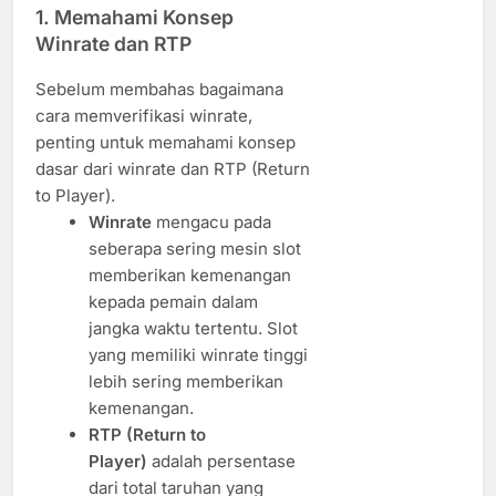
1. Memahami Konsep
Winrate dan RTP
Sebelum membahas bagaimana
cara memverifikasi winrate,
penting untuk memahami konsep
dasar dari winrate dan RTP (Return
to Player).
Winrate
mengacu pada
seberapa sering mesin slot
memberikan kemenangan
kepada pemain dalam
jangka waktu tertentu. Slot
yang memiliki winrate tinggi
lebih sering memberikan
kemenangan.
RTP (Return to
Player)
adalah persentase
dari total taruhan yang