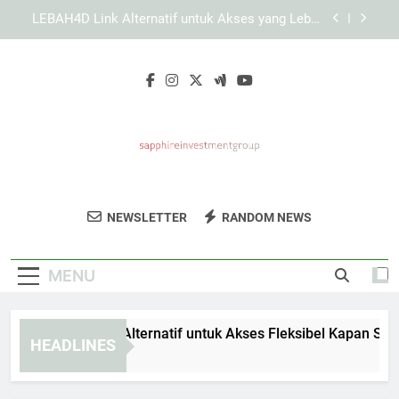
Skip
Panduan Mengenali Jalur KAYA787 Alternatif
to
secara Lebih Aman
content
Panduan Mengatasi Koneksi Terputus saat
Membuka KAYA787 Alternatif secara Sistematis
EDWINSLOT Link Alternatif untuk Akses Fleksibel
Kapan Saja
LEBAH4D Link Alternatif untuk Akses yang Lebih
Cepat dan Stabil
Panduan Mengenali Jalur KAYA787 Alternatif
secara Lebih Aman
Sapphire
Jelajahi Peluang Investasi Yang Cerdas Dan
Panduan Mengatasi Koneksi Terputus saat
NEWSLETTER
RANDOM NEWS
Investment
Membuka KAYA787 Alternatif secara Sistematis
Berkelanjutan Dengan Sapphire Investment
Group.
Group
MENU
WINSLOT Link Alternatif untuk Akses Fleksibel Kapan Saja
HEADLINES
Weeks Ago