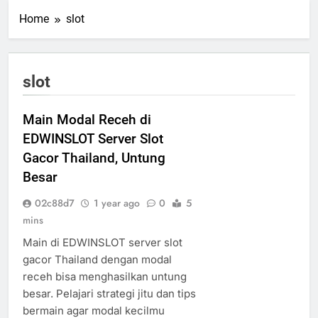
Home
slot
slot
Main Modal Receh di
EDWINSLOT Server Slot
Gacor Thailand, Untung
Besar
02c88d7
1 year ago
0
5
mins
Main di EDWINSLOT server slot
gacor Thailand dengan modal
receh bisa menghasilkan untung
besar. Pelajari strategi jitu dan tips
bermain agar modal kecilmu