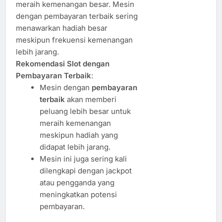
meraih kemenangan besar. Mesin
dengan pembayaran terbaik sering
menawarkan hadiah besar
meskipun frekuensi kemenangan
lebih jarang.
Rekomendasi Slot dengan
Pembayaran Terbaik
:
Mesin dengan
pembayaran
terbaik
akan memberi
peluang lebih besar untuk
meraih kemenangan
meskipun hadiah yang
didapat lebih jarang.
Mesin ini juga sering kali
dilengkapi dengan jackpot
atau pengganda yang
meningkatkan potensi
pembayaran.