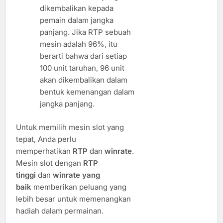
dikembalikan kepada
pemain dalam jangka
panjang. Jika RTP sebuah
mesin adalah 96%, itu
berarti bahwa dari setiap
100 unit taruhan, 96 unit
akan dikembalikan dalam
bentuk kemenangan dalam
jangka panjang.
Untuk memilih mesin slot yang
tepat, Anda perlu
memperhatikan
RTP
dan
winrate
.
Mesin slot dengan
RTP
tinggi
dan
winrate yang
baik
memberikan peluang yang
lebih besar untuk memenangkan
hadiah dalam permainan.