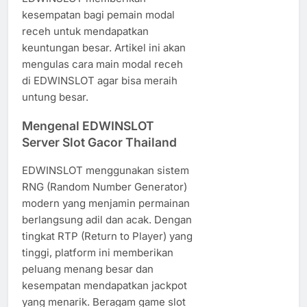
kesempatan bagi pemain modal
receh untuk mendapatkan
keuntungan besar. Artikel ini akan
mengulas cara main modal receh
di EDWINSLOT agar bisa meraih
untung besar.
Mengenal EDWINSLOT
Server Slot Gacor Thailand
EDWINSLOT menggunakan sistem
RNG (Random Number Generator)
modern yang menjamin permainan
berlangsung adil dan acak. Dengan
tingkat RTP (Return to Player) yang
tinggi, platform ini memberikan
peluang menang besar dan
kesempatan mendapatkan jackpot
yang menarik. Beragam game slot