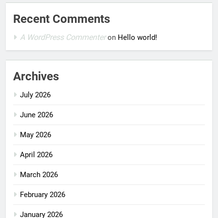
Recent Comments
A WordPress Commenter
on
Hello world!
Archives
July 2026
June 2026
May 2026
April 2026
March 2026
February 2026
January 2026