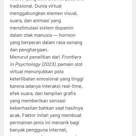
tradisional. Dunia virtual
menggabungkan elemen visual,
suara, dan animasi yang
menstimulasi sistem dopamin
dalam otak manusia — hormon
yang berperan dalam rasa senang
dan penghargaan.
Menurut penelitian dari
Frontiers
in Psychology (2023)
, pemain slot
virtual menunjukkan pola
keterlibatan emosional yang tinggi
karena adanya interaksi real-time,
efek suara, dan tampilan grafis
yang memberikan sensasi
keberhasilan bahkan saat hasilnya
acak. Faktor inilah yang membuat
permainan jenis ini menarik bagi
banyak pengguna internet,