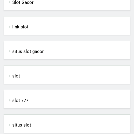
Slot Gacor
link slot
situs slot gacor
slot
slot 777
situs slot