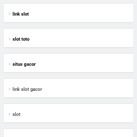
link slot
slot toto
situs gacor
link slot gacor
slot