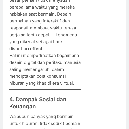
besar pemain tidak menyadari
berapa lama waktu yang mereka
habiskan saat bermain. Desain
permainan yang interaktif dan
responsif membuat waktu terasa
berjalan lebih cepat — fenomena
yang dikenal sebagai
time
distortion effect
.
Hal ini memperlihatkan bagaimana
desain digital dan perilaku manusia
saling memengaruhi dalam
menciptakan pola konsumsi
hiburan yang khas di era virtual.
4. Dampak Sosial dan
Keuangan
Walaupun banyak yang bermain
untuk hiburan, tidak sedikit pemain