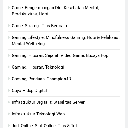
Game, Pengembangan Diri, Kesehatan Mental,
Produktivitas, Hobi
Game, Strategi, Tips Bermain
Gaming Lifestyle, Mindfulness Gaming, Hobi & Relaksasi,
Mental Wellbeing
Gaming, Hiburan, Sejarah Video Game, Budaya Pop
Gaming, Hiburan, Teknologi
Gaming, Panduan, Champion4D
Gaya Hidup Digital
Infrastruktur Digital & Stabilitas Server
Infrastruktur Teknologi Web
Judi Online, Slot Online, Tips & Trik