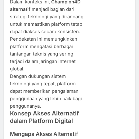
Dalam konteks ini,
Champion4D
alternatif
menjadi bagian dari
strategi teknologi yang dirancang
untuk memastikan platform tetap
dapat diakses secara konsisten.
Pendekatan ini memungkinkan
platform mengatasi berbagai
tantangan teknis yang sering
terjadi dalam jaringan internet
global.
Dengan dukungan sistem
teknologi yang tepat, platform
dapat memberikan pengalaman
penggunaan yang lebih baik bagi
penggunanya.
Konsep Akses Alternatif
dalam Platform Digital
Mengapa Akses Alternatif