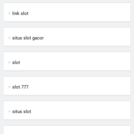
link slot
situs slot gacor
slot
slot 777
situs slot