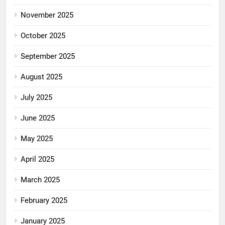
November 2025
October 2025
September 2025
August 2025
July 2025
June 2025
May 2025
April 2025
March 2025
February 2025
January 2025