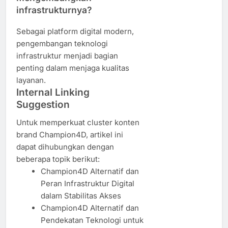
infrastrukturnya?
Sebagai platform digital modern,
pengembangan teknologi
infrastruktur menjadi bagian
penting dalam menjaga kualitas
layanan.
Internal Linking
Suggestion
Untuk memperkuat cluster konten
brand Champion4D, artikel ini
dapat dihubungkan dengan
beberapa topik berikut:
Champion4D Alternatif dan
Peran Infrastruktur Digital
dalam Stabilitas Akses
Champion4D Alternatif dan
Pendekatan Teknologi untuk