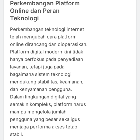
Perkembangan Platform
Online dan Peran
Teknologi
Perkembangan teknologi internet
telah mengubah cara platform
online dirancang dan dioperasikan.
Platform digital modern kini tidak
hanya berfokus pada penyediaan
layanan, tetapi juga pada
bagaimana sistem teknologi
mendukung stabilitas, keamanan,
dan kenyamanan pengguna.
Dalam lingkungan digital yang
semakin kompleks, platform harus
mampu mengelola jumlah
pengguna yang besar sekaligus
menjaga performa akses tetap
stabil.