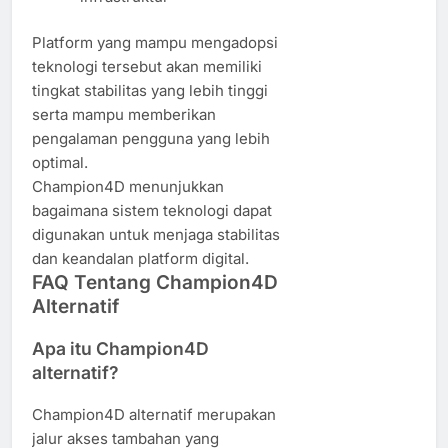
Platform yang mampu mengadopsi
teknologi tersebut akan memiliki
tingkat stabilitas yang lebih tinggi
serta mampu memberikan
pengalaman pengguna yang lebih
optimal.
Champion4D menunjukkan
bagaimana sistem teknologi dapat
digunakan untuk menjaga stabilitas
dan keandalan platform digital.
FAQ Tentang Champion4D
Alternatif
Apa itu Champion4D
alternatif?
Champion4D alternatif merupakan
jalur akses tambahan yang