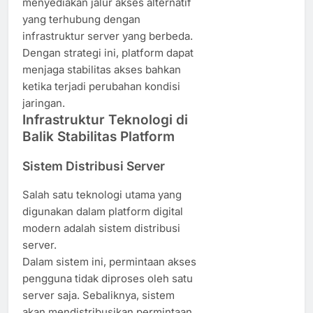
menyediakan jalur akses alternatif
yang terhubung dengan
infrastruktur server yang berbeda.
Dengan strategi ini, platform dapat
menjaga stabilitas akses bahkan
ketika terjadi perubahan kondisi
jaringan.
Infrastruktur Teknologi di
Balik Stabilitas Platform
Sistem Distribusi Server
Salah satu teknologi utama yang
digunakan dalam platform digital
modern adalah sistem distribusi
server.
Dalam sistem ini, permintaan akses
pengguna tidak diproses oleh satu
server saja. Sebaliknya, sistem
akan mendistribusikan permintaan