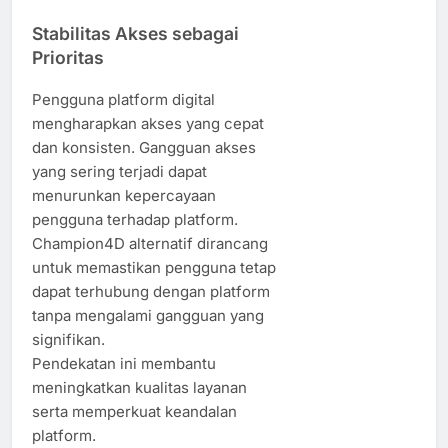
Stabilitas Akses sebagai
Prioritas
Pengguna platform digital
mengharapkan akses yang cepat
dan konsisten. Gangguan akses
yang sering terjadi dapat
menurunkan kepercayaan
pengguna terhadap platform.
Champion4D alternatif dirancang
untuk memastikan pengguna tetap
dapat terhubung dengan platform
tanpa mengalami gangguan yang
signifikan.
Pendekatan ini membantu
meningkatkan kualitas layanan
serta memperkuat keandalan
platform.