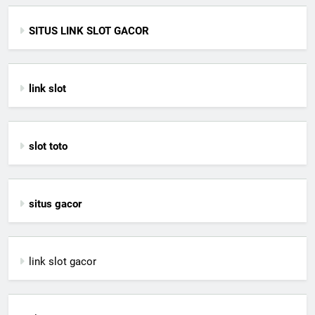
SITUS LINK SLOT GACOR
link slot
slot toto
situs gacor
link slot gacor