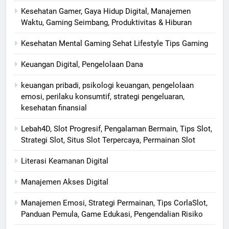
Kesehatan Gamer, Gaya Hidup Digital, Manajemen
Waktu, Gaming Seimbang, Produktivitas & Hiburan
Kesehatan Mental Gaming Sehat Lifestyle Tips Gaming
Keuangan Digital, Pengelolaan Dana
keuangan pribadi, psikologi keuangan, pengelolaan
emosi, perilaku konsumtif, strategi pengeluaran,
kesehatan finansial
Lebah4D, Slot Progresif, Pengalaman Bermain, Tips Slot,
Strategi Slot, Situs Slot Terpercaya, Permainan Slot
Literasi Keamanan Digital
Manajemen Akses Digital
Manajemen Emosi, Strategi Permainan, Tips CorlaSlot,
Panduan Pemula, Game Edukasi, Pengendalian Risiko