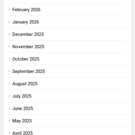
February 2026
January 2026
December 2025
November 2025
October 2025
September 2025
August 2025
July 2025
June 2025
May 2025
April 2025