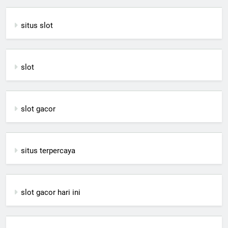
situs slot
slot
slot gacor
situs terpercaya
slot gacor hari ini