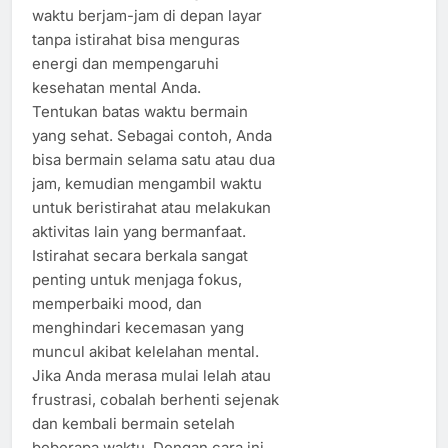
waktu berjam-jam di depan layar
tanpa istirahat bisa menguras
energi dan mempengaruhi
kesehatan mental Anda.
Tentukan batas waktu bermain
yang sehat. Sebagai contoh, Anda
bisa bermain selama satu atau dua
jam, kemudian mengambil waktu
untuk beristirahat atau melakukan
aktivitas lain yang bermanfaat.
Istirahat secara berkala sangat
penting untuk menjaga fokus,
memperbaiki mood, dan
menghindari kecemasan yang
muncul akibat kelelahan mental.
Jika Anda merasa mulai lelah atau
frustrasi, cobalah berhenti sejenak
dan kembali bermain setelah
beberapa waktu. Dengan cara ini,