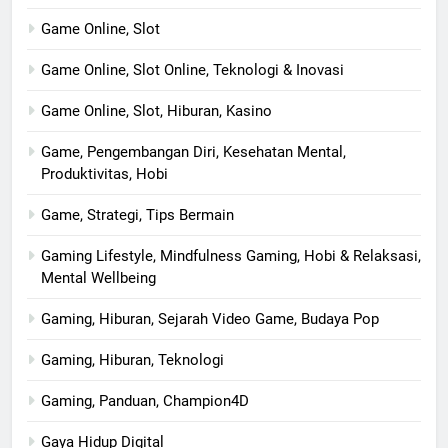
Game Online, Slot
Game Online, Slot Online, Teknologi & Inovasi
Game Online, Slot, Hiburan, Kasino
Game, Pengembangan Diri, Kesehatan Mental,
Produktivitas, Hobi
Game, Strategi, Tips Bermain
Gaming Lifestyle, Mindfulness Gaming, Hobi & Relaksasi,
Mental Wellbeing
Gaming, Hiburan, Sejarah Video Game, Budaya Pop
Gaming, Hiburan, Teknologi
Gaming, Panduan, Champion4D
Gaya Hidup Digital