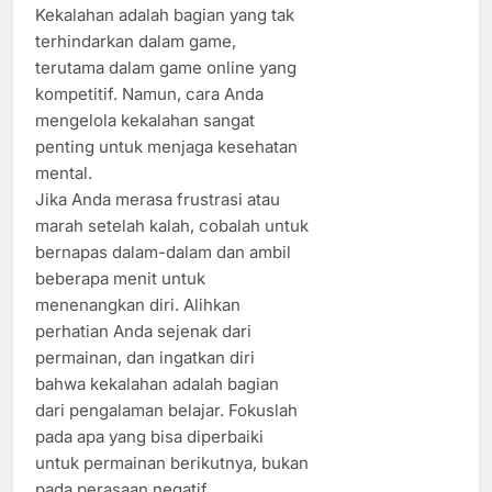
Kekalahan adalah bagian yang tak
terhindarkan dalam game,
terutama dalam game online yang
kompetitif. Namun, cara Anda
mengelola kekalahan sangat
penting untuk menjaga kesehatan
mental.
Jika Anda merasa frustrasi atau
marah setelah kalah, cobalah untuk
bernapas dalam-dalam dan ambil
beberapa menit untuk
menenangkan diri. Alihkan
perhatian Anda sejenak dari
permainan, dan ingatkan diri
bahwa kekalahan adalah bagian
dari pengalaman belajar. Fokuslah
pada apa yang bisa diperbaiki
untuk permainan berikutnya, bukan
pada perasaan negatif.