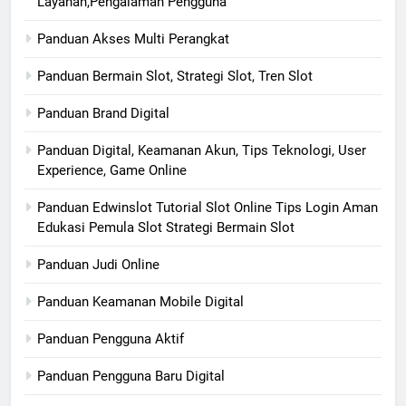
Layanan,Pengalaman Pengguna
Panduan Akses Multi Perangkat
Panduan Bermain Slot, Strategi Slot, Tren Slot
Panduan Brand Digital
Panduan Digital, Keamanan Akun, Tips Teknologi, User
Experience, Game Online
Panduan Edwinslot Tutorial Slot Online Tips Login Aman
Edukasi Pemula Slot Strategi Bermain Slot
Panduan Judi Online
Panduan Keamanan Mobile Digital
Panduan Pengguna Aktif
Panduan Pengguna Baru Digital