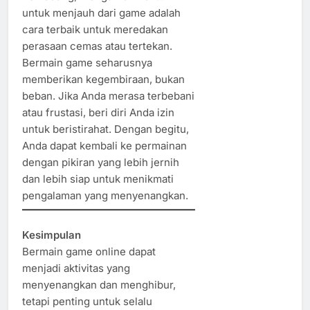
untuk menjauh dari game adalah
cara terbaik untuk meredakan
perasaan cemas atau tertekan.
Bermain game seharusnya
memberikan kegembiraan, bukan
beban. Jika Anda merasa terbebani
atau frustasi, beri diri Anda izin
untuk beristirahat. Dengan begitu,
Anda dapat kembali ke permainan
dengan pikiran yang lebih jernih
dan lebih siap untuk menikmati
pengalaman yang menyenangkan.
Kesimpulan
Bermain game online dapat
menjadi aktivitas yang
menyenangkan dan menghibur,
tetapi penting untuk selalu