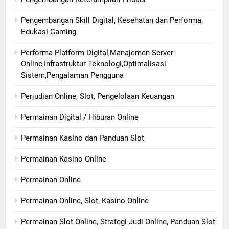
Pengembangan Skill Digital, Kesehatan dan Performa,
Edukasi Gaming
Performa Platform Digital,Manajemen Server
Online,Infrastruktur Teknologi,Optimalisasi
Sistem,Pengalaman Pengguna
Perjudian Online, Slot, Pengelolaan Keuangan
Permainan Digital / Hiburan Online
Permainan Kasino dan Panduan Slot
Permainan Kasino Online
Permainan Online
Permainan Online, Slot, Kasino Online
Permainan Slot Online, Strategi Judi Online, Panduan Slot