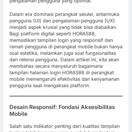
pengalaman pengguna yang optimal.
Dalam era dominasi perangkat seluler, antarmuka
pengguna (UI) dan pengalaman pengguna (UX)
menjadi aspek krusial yang tidak bisa diabaikan.
Bagi platform digital seperti HORAS88,
memastikan tampilan login yang responsif dan
ramah pengguna di perangkat mobile bukan hanya
soal estetika, melainkan juga soal fungsionalitas
dan retensi pengguna. Dalam artikel ini, kita akan
membahas secara menyeluruh bagaimana
tampilan halaman login HORAS88 di perangkat
mobile memengaruhi efektivitas dan kenyamanan
pengguna saat mengakses platform.
Desain Responsif: Fondasi Aksesibilitas
Mobile
Salah satu indikator penting dari kualitas tampilan