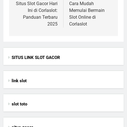
navigation
Situs Slot Gacor Hari
Cara Mudah
Ini di Corlaslot:
Memulai Bermain
Panduan Terbaru
Slot Online di
2025
Corlaslot
SITUS LINK SLOT GACOR
link slot
slot toto