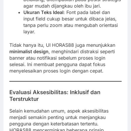
agar mudah dijangkau oleh ibu jari.
Ukuran Teks Ideal
: Font pada label dan
input field cukup besar untuk dibaca jelas,
tanpa perlu zoom atau mengubah orientasi
layar.
Tidak hanya itu, UI HORAS88 juga menunjukkan
minimalist design
, menghindari distraksi seperti
banner atau notifikasi sebelum proses login
selesai. Ini membuat pengguna dapat fokus
menyelesaikan proses login dengan cepat.
Evaluasi Aksesibilitas: Inklusif dan
Terstruktur
Selain kemudahan umum, aspek aksesibilitas
menjadi semakin penting untuk menjangkau
pengguna dengan keterbatasan tertentu.
HORAS88 mencerminkan beberapa prinsip