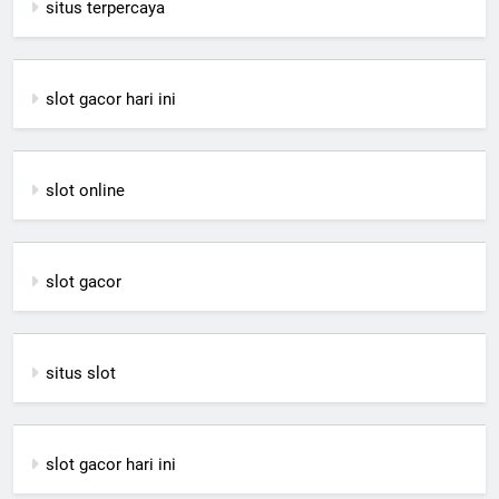
situs terpercaya
slot gacor hari ini
slot online
slot gacor
situs slot
slot gacor hari ini