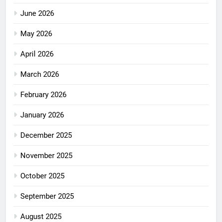
June 2026
May 2026
April 2026
March 2026
February 2026
January 2026
December 2025
November 2025
October 2025
September 2025
August 2025