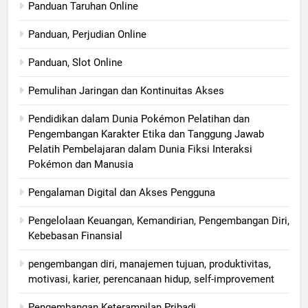
Panduan Taruhan Online
Panduan, Perjudian Online
Panduan, Slot Online
Pemulihan Jaringan dan Kontinuitas Akses
Pendidikan dalam Dunia Pokémon Pelatihan dan
Pengembangan Karakter Etika dan Tanggung Jawab
Pelatih Pembelajaran dalam Dunia Fiksi Interaksi
Pokémon dan Manusia
Pengalaman Digital dan Akses Pengguna
Pengelolaan Keuangan, Kemandirian, Pengembangan Diri,
Kebebasan Finansial
pengembangan diri, manajemen tujuan, produktivitas,
motivasi, karier, perencanaan hidup, self-improvement
Pengembangan Keterampilan Pribadi