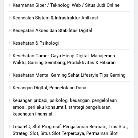
Keamanan Siber / Teknologi Web / Situs Judi Online
Keandalan Sistem & Infrastruktur Aplikasi
Kecepatan Akses dan Stabilitas Digital
Kesehatan & Psikologi
Kesehatan Gamer, Gaya Hidup Digital, Manajemen
Waktu, Gaming Seimbang, Produktivitas & Hiburan
Kesehatan Mental Gaming Sehat Lifestyle Tips Gaming
Keuangan Digital, Pengelolaan Dana
keuangan pribadi, psikologi keuangan, pengelolaan
emosi, perilaku konsumtif, strategi pengeluaran,
kesehatan finansial
Lebah4D, Slot Progresif, Pengalaman Bermain, Tips Slot,
Strategi Slot, Situs Slot Terpercaya, Permainan Slot