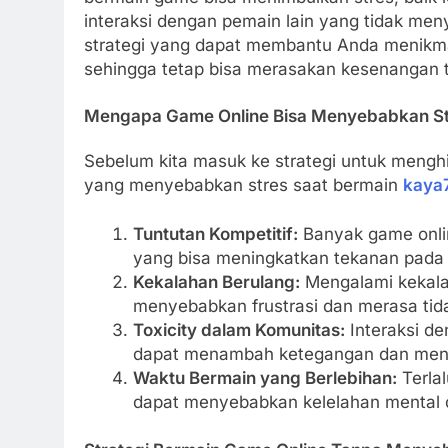
interaksi dengan pemain lain yang tidak men
strategi yang dapat membantu Anda menikmat
sehingga tetap bisa merasakan kesenangan 
Mengapa Game Online Bisa Menyebabkan St
Sebelum kita masuk ke strategi untuk menghi
yang menyebabkan stres saat bermain
kaya7
Tuntutan Kompetitif:
Banyak game onlin
yang bisa meningkatkan tekanan pada 
Kekalahan Berulang:
Mengalami kekalah
menyebabkan frustrasi dan merasa tid
Toxicity dalam Komunitas:
Interaksi de
dapat menambah ketegangan dan meng
Waktu Bermain yang Berlebihan:
Terlal
dapat menyebabkan kelelahan mental da