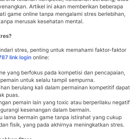
yenangkan. Artikel ini akan memberikan beberapa
i game online tanpa mengalami stres berlebihan,
tanpa merusak kesehatan mental.
res?
ndari stres, penting untuk memahami faktor-faktor
87 link login
online:
e yang berfokus pada kompetisi dan pencapaian,
pemain untuk selalu tampil sempurna.
an berulang kali dalam permainan kompetitif dapat
ak puas.
ngan pemain lain yang toxic atau berperilaku negatif
urangi kesenangan dalam bermain.
u lama bermain game tanpa istirahat yang cukup
n fisik, yang pada akhirnya meningkatkan stres.