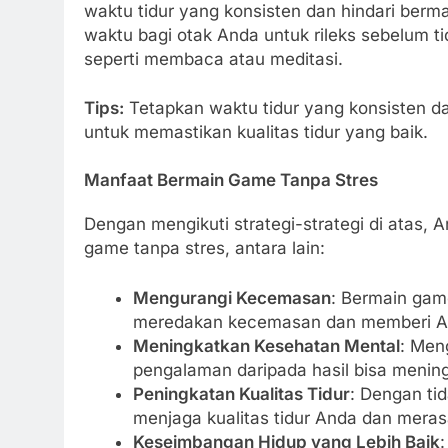
waktu tidur yang konsisten dan hindari berm
waktu bagi otak Anda untuk rileks sebelum 
seperti membaca atau meditasi.
Tips:
Tetapkan waktu tidur yang konsisten d
untuk memastikan kualitas tidur yang baik.
Manfaat Bermain Game Tanpa Stres
Dengan mengikuti strategi-strategi di atas,
game tanpa stres, antara lain:
Mengurangi Kecemasan
: Bermain gam
meredakan kecemasan dan memberi An
Meningkatkan Kesehatan Mental
: Men
pengalaman daripada hasil bisa menin
Peningkatan Kualitas Tidur
: Dengan ti
menjaga kualitas tidur Anda dan merasa
Keseimbangan Hidup yang Lebih Baik