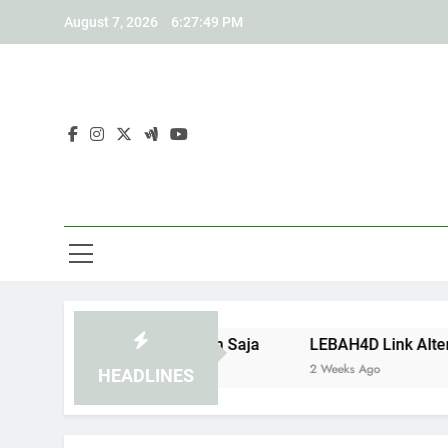
Skip
August 7, 2026
6:27:50 PM
to
content
Sap
Jelajahi P
es Fleksibel Kapan Saja
LEBAH4D Link Alternatif untuk 
2 Weeks Ago
HEADLINES