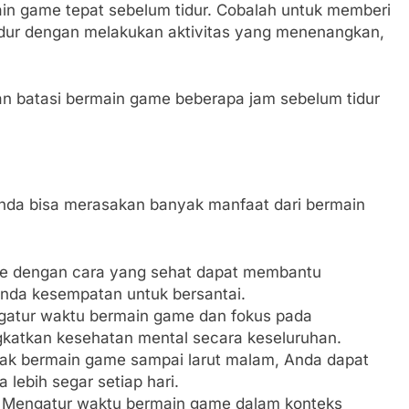
ain game tepat sebelum tidur. Cobalah untuk memberi
tidur dengan melakukan aktivitas yang menenangkan,
an batasi bermain game beberapa jam sebelum tidur
 Anda bisa merasakan banyak manfaat dari bermain
e dengan cara yang sehat dapat membantu
da kesempatan untuk bersantai.
gatur waktu bermain game dan fokus pada
gkatkan kesehatan mental secara keseluruhan.
dak bermain game sampai larut malam, Anda dapat
 lebih segar setiap hari.
: Mengatur waktu bermain game dalam konteks