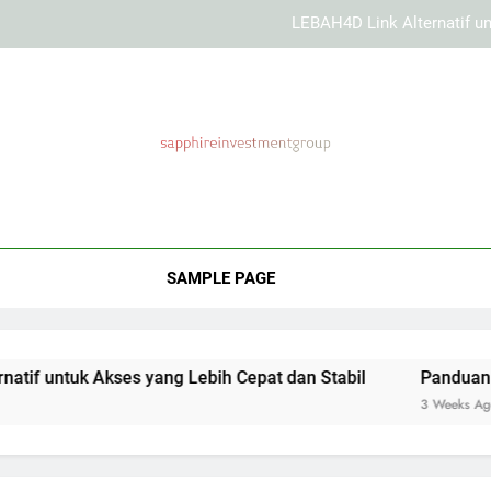
LEBAH4D Link Alternatif un
Panduan Mengenali Jalur 
Panduan Mengatasi Koneksi Terputus saat Membuka 
EDWINSLOT Link Altern
phire Investment Gro
LEBAH4D Link Alternatif un
eluang Investasi Yang Cerdas Dan Berkelanjutan Dengan Sapphi
Panduan Mengenali Jalur 
SAMPLE PAGE
Panduan Mengatasi Koneksi Terputus saat Membuka 
Akses yang Lebih Cepat dan Stabil
Panduan Mengenali J
3 Weeks Ago