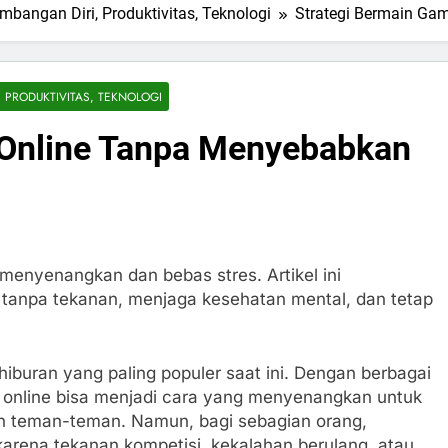
bangan Diri, Produktivitas, Teknologi
Strategi Bermain Ga
 PRODUKTIVITAS, TEKNOLOGI
 Online Tanpa Menyebabkan
menyenangkan dan bebas stres. Artikel ini
tanpa tekanan, menjaga kesehatan mental, dan tetap
hiburan yang paling populer saat ini. Dengan berbagai
 online bisa menjadi cara yang menyenangkan untuk
n teman-teman. Namun, bagi sebagian orang,
arena tekanan kompetisi, kekalahan berulang, atau