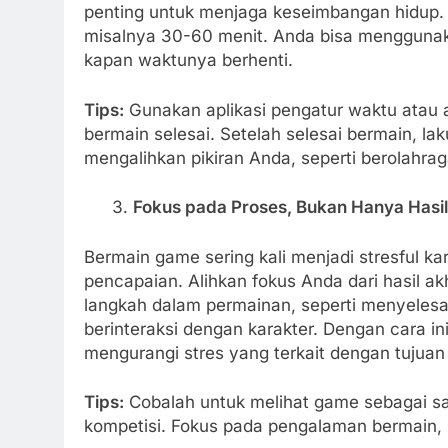
penting untuk menjaga keseimbangan hidup. 
misalnya 30-60 menit. Anda bisa menggunak
kapan waktunya berhenti.
Tips:
Gunakan aplikasi pengatur waktu atau
bermain selesai. Setelah selesai bermain, l
mengalihkan pikiran Anda, seperti berolahra
Fokus pada Proses, Bukan Hanya Hasil
Bermain game sering kali menjadi stresful ka
pencapaian. Alihkan fokus Anda dari hasil akh
langkah dalam permainan, seperti menyelesai
berinteraksi dengan karakter. Dengan cara i
mengurangi stres yang terkait dengan tuju
Tips:
Cobalah untuk melihat game sebagai sa
kompetisi. Fokus pada pengalaman bermain,