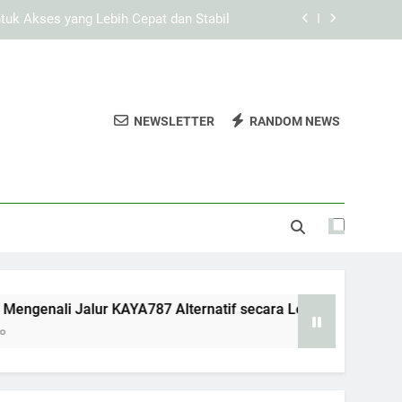
tuk Akses yang Lebih Cepat dan Stabil
KAYA787 Alternatif secara Lebih Aman
KAYA787 Alternatif secara Sistematis
NEWSLETTER
RANDOM NEWS
atif untuk Akses Fleksibel Kapan Saja
up
tuk Akses yang Lebih Cepat dan Stabil
re Investment Group.
KAYA787 Alternatif secara Lebih Aman
KAYA787 Alternatif secara Sistematis
alur KAYA787 Alternatif secara Lebih Aman
Panduan Me
3 Weeks Ago