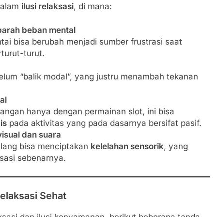
 dalam
ilusi relaksasi
, di mana:
parah beban mental
ai bisa berubah menjadi sumber frustrasi saat
urut-turut.
elum “balik modal”, yang justru menambah tekanan
al
angan hanya dengan permainan slot, ini bisa
is
pada aktivitas yang pada dasarnya bersifat pasif.
visual dan suara
ulang bisa menciptakan
kelelahan sensorik
, yang
ksasi sebenarnya.
elaksasi Sehat