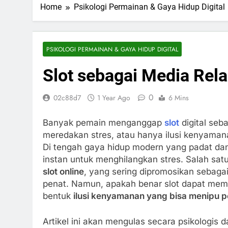
Home
Psikologi Permainan & Gaya Hidup Digital
PSIKOLOGI PERMAINAN & GAYA HIDUP DIGITAL
Slot sebagai Media Relak
0
02c88d7
1 Year Ago
6 Mins
Banyak pemain menganggap
slot
digital seba
meredakan stres, atau hanya ilusi kenyamana
Di tengah gaya hidup modern yang padat dan
instan untuk menghilangkan stres. Salah satu
slot online
, yang sering dipromosikan sebaga
penat. Namun, apakah benar slot dapat membe
bentuk
ilusi kenyamanan yang bisa menipu 
Artikel ini akan mengulas secara psikologis 