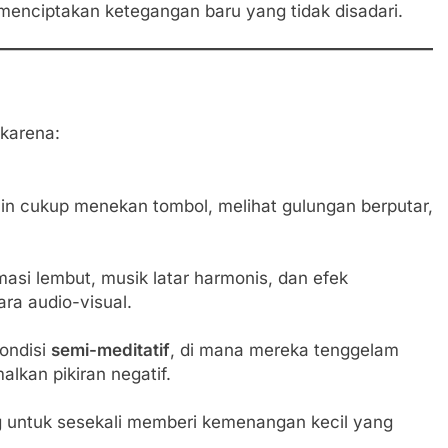
i menciptakan ketegangan baru yang tidak disadari.
karena:
in cukup menekan tombol, melihat gulungan berputar,
si lembut, musik latar harmonis, dan efek
a audio-visual.
ondisi
semi-meditatif
, di mana mereka tenggelam
lkan pikiran negatif.
ng untuk sesekali memberi kemenangan kecil yang