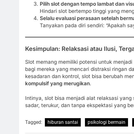
Pilih slot dengan tempo lambat dan vis
Hindari slot bertempo tinggi yang men
Selalu evaluasi perasaan setelah berm
Tanyakan pada diri sendiri: “Apakah sa
Kesimpulan: Relaksasi atau Ilusi, Ter
Slot memang memiliki potensi untuk menjadi
bagi mereka yang mencari distraksi ringan d
kesadaran dan kontrol, slot bisa berubah me
kompulsif yang merugikan
.
Intinya, slot bisa menjadi alat relaksasi yang
sadar, terukur, dan tanpa ekspektasi yang be
Tagged:
hiburan santai
psikologi bermain