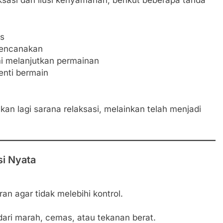
asi dan ilusi kenyamanan, berikut beberapa tanda
s
irencanakan
mi melanjutkan permainan
enti bermain
kan lagi sarana relaksasi, melainkan telah menjadi
si Nyata
n agar tidak melebihi kontrol.
dari marah, cemas, atau tekanan berat.