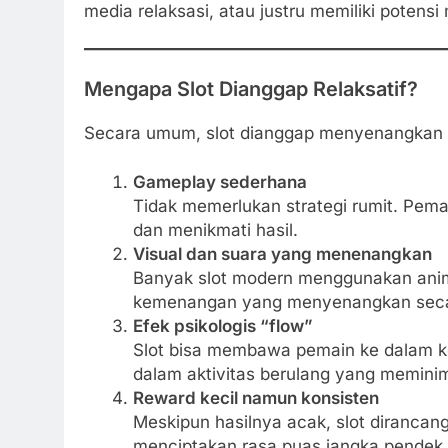
media relaksasi, atau justru memiliki potens
Mengapa Slot Dianggap Relaksatif?
Secara umum, slot dianggap menyenangkan 
Gameplay sederhana
Tidak memerlukan strategi rumit. Pema
dan menikmati hasil.
Visual dan suara yang menenangkan
Banyak slot modern menggunakan anima
kemenangan yang menyenangkan secar
Efek psikologis “flow”
Slot bisa membawa pemain ke dalam k
dalam aktivitas berulang yang meminima
Reward kecil namun konsisten
Meskipun hasilnya acak, slot diranca
menciptakan rasa puas jangka pendek.