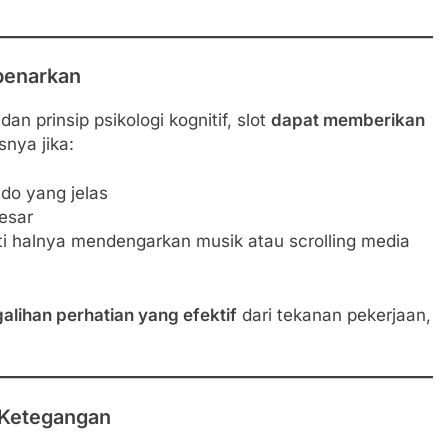
ibenarkan
 prinsip psikologi kognitif, slot
dapat memberikan
snya jika:
do yang jelas
esar
ti halnya mendengarkan musik atau scrolling media
galihan perhatian yang efektif
dari tekanan pekerjaan,
i Ketegangan