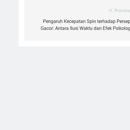
Previou
Post
navigation
Pengaruh Kecepatan Spin terhadap Persep
Gacor: Antara Ilusi Waktu dan Efek Psikolog