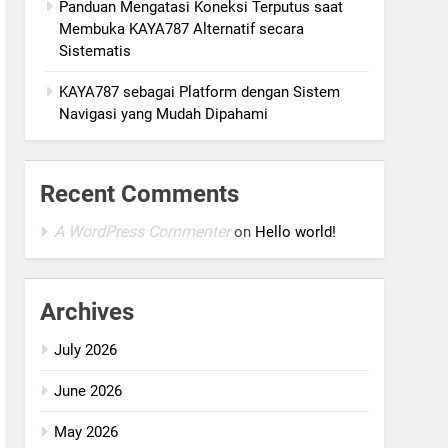
Panduan Mengatasi Koneksi Terputus saat
Membuka KAYA787 Alternatif secara
Sistematis
KAYA787 sebagai Platform dengan Sistem
Navigasi yang Mudah Dipahami
Recent Comments
A WordPress Commenter
on
Hello world!
Archives
July 2026
June 2026
May 2026