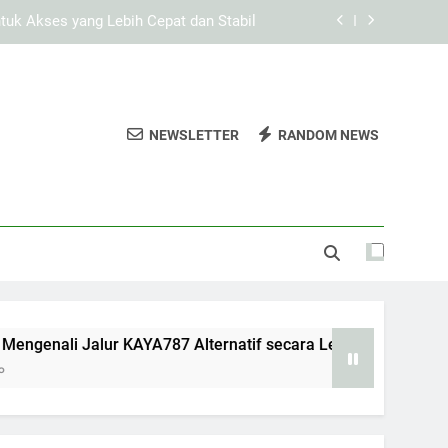
tuk Akses yang Lebih Cepat dan Stabil
KAYA787 Alternatif secara Lebih Aman
KAYA787 Alternatif secara Sistematis
NEWSLETTER
RANDOM NEWS
atif untuk Akses Fleksibel Kapan Saja
up
tuk Akses yang Lebih Cepat dan Stabil
re Investment Group.
KAYA787 Alternatif secara Lebih Aman
KAYA787 Alternatif secara Sistematis
alur KAYA787 Alternatif secara Lebih Aman
Panduan Me
3 Weeks Ago