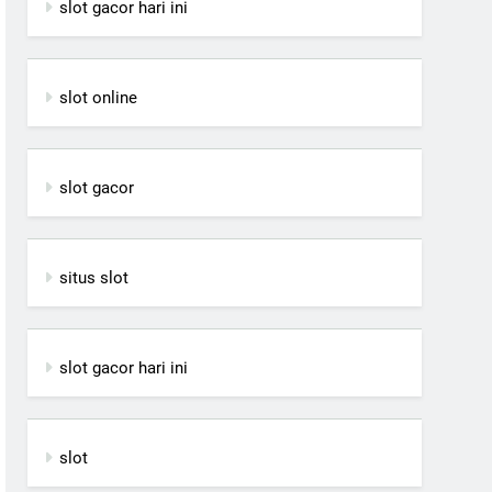
slot gacor hari ini
slot online
slot gacor
situs slot
slot gacor hari ini
slot