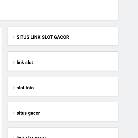
SITUS LINK SLOT GACOR
link slot
slot toto
situs gacor