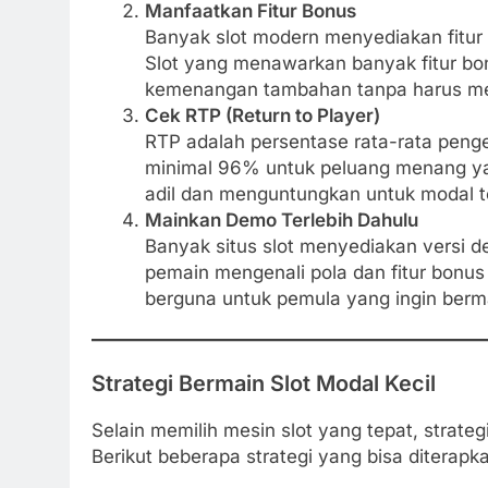
Manfaatkan Fitur Bonus
Banyak slot modern menyediakan fitur b
Slot yang menawarkan banyak fitur b
kemenangan tambahan tanpa harus me
Cek RTP (Return to Player)
RTP adalah persentase rata-rata penge
minimal 96% untuk peluang menang yang
adil dan menguntungkan untuk modal t
Mainkan Demo Terlebih Dahulu
Banyak situs slot menyediakan versi
pemain mengenali pola dan fitur bonus
berguna untuk pemula yang ingin berm
Strategi Bermain Slot Modal Kecil
Selain memilih mesin slot yang tepat, strate
Berikut beberapa strategi yang bisa diterapk