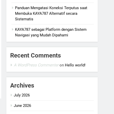
Panduan Mengatasi Koneksi Terputus saat
Membuka KAYA787 Alternatif secara
Sistematis
KAYA787 sebagai Platform dengan Sistem
Navigasi yang Mudah Dipahami
Recent Comments
A WordPress Commenter
on
Hello world!
Archives
July 2026
June 2026