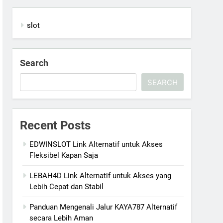
slot
Search
SEARCH
Recent Posts
EDWINSLOT Link Alternatif untuk Akses
Fleksibel Kapan Saja
LEBAH4D Link Alternatif untuk Akses yang
Lebih Cepat dan Stabil
Panduan Mengenali Jalur KAYA787 Alternatif
secara Lebih Aman