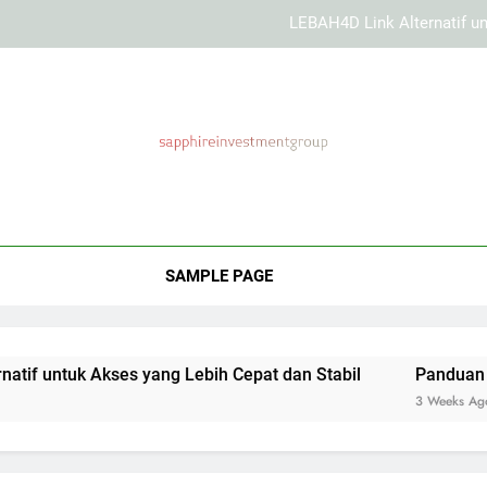
LEBAH4D Link Alternatif un
Panduan Mengenali Jalur 
Panduan Mengatasi Koneksi Terputus saat Membuka 
EDWINSLOT Link Altern
phire Investment Gro
LEBAH4D Link Alternatif un
eluang Investasi Yang Cerdas Dan Berkelanjutan Dengan Sapphi
Panduan Mengenali Jalur 
SAMPLE PAGE
Panduan Mengatasi Koneksi Terputus saat Membuka 
Akses yang Lebih Cepat dan Stabil
Panduan Mengenali J
3 Weeks Ago