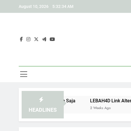
Skip
August 10, 2026
5:32:35 AM
to
content
Sap
Jelajahi P
es Fleksibel Kapan Saja
LEBAH4D Link Alternatif untuk 
2 Weeks Ago
HEADLINES