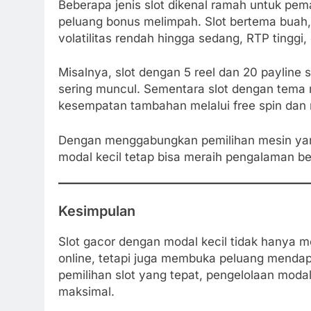
Beberapa jenis slot dikenal ramah untuk p
peluang bonus melimpah. Slot bertema buah, 
volatilitas rendah hingga sedang, RTP tinggi
Misalnya, slot dengan 5 reel dan 20 paylin
sering muncul. Sementara slot dengan tema 
kesempatan tambahan melalui free spin dan m
Dengan menggabungkan pemilihan mesin yang 
modal kecil tetap bisa meraih pengalaman b
Kesimpulan
Slot gacor dengan modal kecil tidak hanya
online, tetapi juga membuka peluang menda
pemilihan slot yang tepat, pengelolaan moda
maksimal.