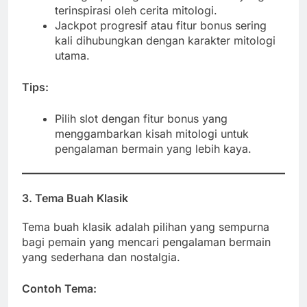
terinspirasi oleh cerita mitologi.
Jackpot progresif atau fitur bonus sering
kali dihubungkan dengan karakter mitologi
utama.
Tips:
Pilih slot dengan fitur bonus yang
menggambarkan kisah mitologi untuk
pengalaman bermain yang lebih kaya.
3. Tema Buah Klasik
Tema buah klasik adalah pilihan yang sempurna
bagi pemain yang mencari pengalaman bermain
yang sederhana dan nostalgia.
Contoh Tema: