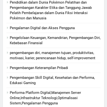
Pendidikan dalam Dunia Pokémon Pelatihan dan
Pengembangan Karakter Etika dan Tanggung Jawab
Pelatih Pembelajaran dalam Dunia Fiksi Interaksi
Pokémon dan Manusia
Pengalaman Digital dan Akses Pengguna
Pengelolaan Keuangan, Kemandirian, Pengembangan Diri,
Kebebasan Finansial
pengembangan diri, manajemen tujuan, produktivitas,
motivasi, karier, perencanaan hidup, self-improvement
Pengembangan Keterampilan Pribadi
Pengembangan Skill Digital, Kesehatan dan Performa,
Edukasi Gaming
Performa Platform Digital,Manajemen Server
Online,Infrastruktur Teknologi,Optimalisasi
Sistem,Pengalaman Pengguna