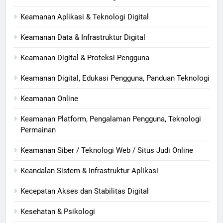
Keamanan Aplikasi & Teknologi Digital
Keamanan Data & Infrastruktur Digital
Keamanan Digital & Proteksi Pengguna
Keamanan Digital, Edukasi Pengguna, Panduan Teknologi
Keamanan Online
Keamanan Platform, Pengalaman Pengguna, Teknologi
Permainan
Keamanan Siber / Teknologi Web / Situs Judi Online
Keandalan Sistem & Infrastruktur Aplikasi
Kecepatan Akses dan Stabilitas Digital
Kesehatan & Psikologi