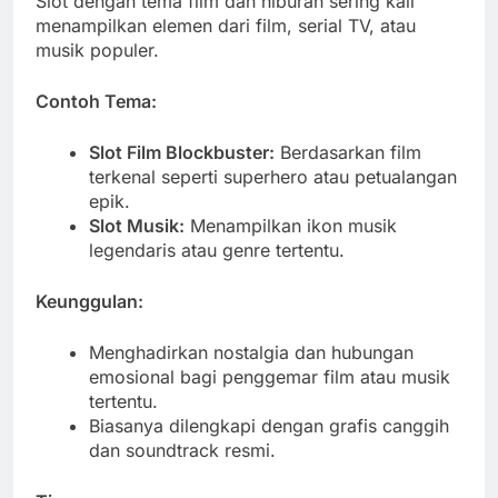
Slot dengan tema film dan hiburan sering kali
menampilkan elemen dari film, serial TV, atau
musik populer.
Contoh Tema:
Slot Film Blockbuster:
Berdasarkan film
terkenal seperti superhero atau petualangan
epik.
Slot Musik:
Menampilkan ikon musik
legendaris atau genre tertentu.
Keunggulan:
Menghadirkan nostalgia dan hubungan
emosional bagi penggemar film atau musik
tertentu.
Biasanya dilengkapi dengan grafis canggih
dan soundtrack resmi.