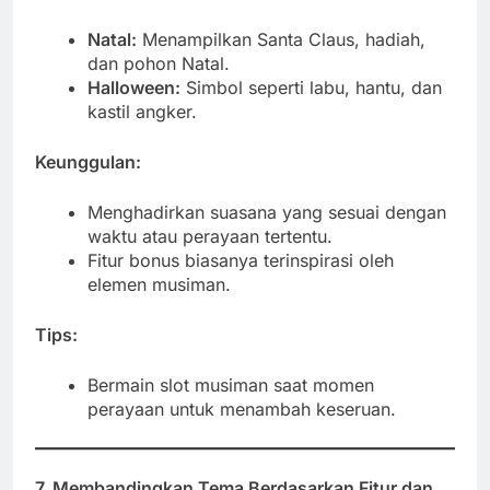
Natal:
Menampilkan Santa Claus, hadiah,
dan pohon Natal.
Halloween:
Simbol seperti labu, hantu, dan
kastil angker.
Keunggulan:
Menghadirkan suasana yang sesuai dengan
waktu atau perayaan tertentu.
Fitur bonus biasanya terinspirasi oleh
elemen musiman.
Tips:
Bermain slot musiman saat momen
perayaan untuk menambah keseruan.
7. Membandingkan Tema Berdasarkan Fitur dan