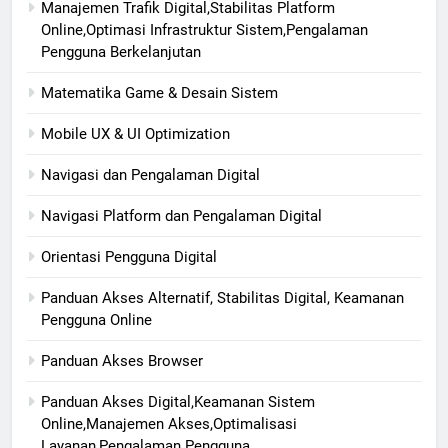
Manajemen Trafik Digital,Stabilitas Platform
Online,Optimasi Infrastruktur Sistem,Pengalaman
Pengguna Berkelanjutan
Matematika Game & Desain Sistem
Mobile UX & UI Optimization
Navigasi dan Pengalaman Digital
Navigasi Platform dan Pengalaman Digital
Orientasi Pengguna Digital
Panduan Akses Alternatif, Stabilitas Digital, Keamanan
Pengguna Online
Panduan Akses Browser
Panduan Akses Digital,Keamanan Sistem
Online,Manajemen Akses,Optimalisasi
Layanan,Pengalaman Pengguna