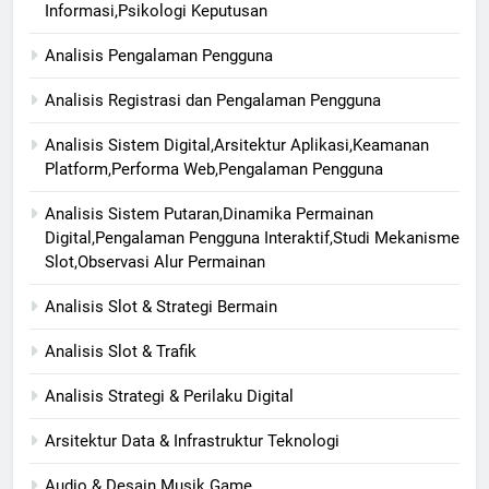
Informasi,Psikologi Keputusan
Analisis Pengalaman Pengguna
Analisis Registrasi dan Pengalaman Pengguna
Analisis Sistem Digital,Arsitektur Aplikasi,Keamanan
Platform,Performa Web,Pengalaman Pengguna
Analisis Sistem Putaran,Dinamika Permainan
Digital,Pengalaman Pengguna Interaktif,Studi Mekanisme
Slot,Observasi Alur Permainan
Analisis Slot & Strategi Bermain
Analisis Slot & Trafik
Analisis Strategi & Perilaku Digital
Arsitektur Data & Infrastruktur Teknologi
Audio & Desain Musik Game