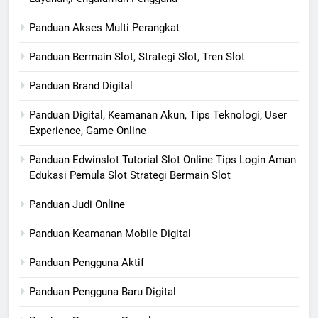
Panduan Akses Multi Perangkat
Panduan Bermain Slot, Strategi Slot, Tren Slot
Panduan Brand Digital
Panduan Digital, Keamanan Akun, Tips Teknologi, User
Experience, Game Online
Panduan Edwinslot Tutorial Slot Online Tips Login Aman
Edukasi Pemula Slot Strategi Bermain Slot
Panduan Judi Online
Panduan Keamanan Mobile Digital
Panduan Pengguna Aktif
Panduan Pengguna Baru Digital