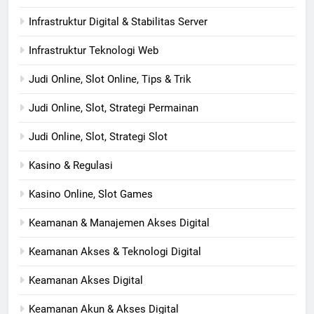
Infrastruktur Digital & Stabilitas Server
Infrastruktur Teknologi Web
Judi Online, Slot Online, Tips & Trik
Judi Online, Slot, Strategi Permainan
Judi Online, Slot, Strategi Slot
Kasino & Regulasi
Kasino Online, Slot Games
Keamanan & Manajemen Akses Digital
Keamanan Akses & Teknologi Digital
Keamanan Akses Digital
Keamanan Akun & Akses Digital