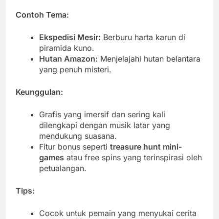
Contoh Tema:
Ekspedisi Mesir:
Berburu harta karun di
piramida kuno.
Hutan Amazon:
Menjelajahi hutan belantara
yang penuh misteri.
Keunggulan:
Grafis yang imersif dan sering kali
dilengkapi dengan musik latar yang
mendukung suasana.
Fitur bonus seperti
treasure hunt mini-
games
atau free spins yang terinspirasi oleh
petualangan.
Tips:
Cocok untuk pemain yang menyukai cerita