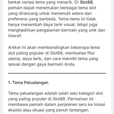
berkat variasi tema yang menarik. Di
Slot88
,
pemain dapat menemukan berbagai tema slot
yang dirancang untuk memenuhi selera dan
preferensi yang berbeda. Tema-tema ini tidak
hanya menambah daya tarik visual, tetapi juga
menghadirkan pengalaman bermain yang unik dan
imersif.
Artikel ini akan membandingkan beberapa tema
slot paling populer di Slot88, membahas fitur
utama, daya tarik, dan cara memilih tema yang
sesuai dengan gaya bermain Anda.
1. Tema Petualangan
Tema petualangan adalah salah satu kategori slot
yang paling populer di Slot88. Permainan ini
membawa pemain dalam perjalanan seru ke lokasi
eksotis atau situasi yang penuh tantangan.