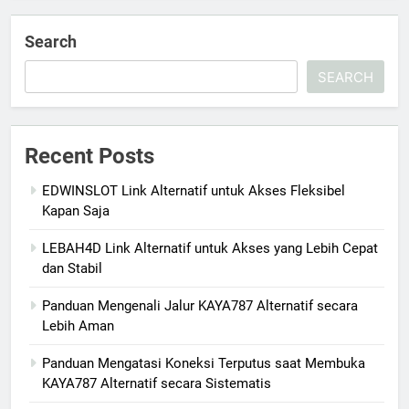
Search
SEARCH
Recent Posts
EDWINSLOT Link Alternatif untuk Akses Fleksibel
Kapan Saja
LEBAH4D Link Alternatif untuk Akses yang Lebih Cepat
dan Stabil
Panduan Mengenali Jalur KAYA787 Alternatif secara
Lebih Aman
Panduan Mengatasi Koneksi Terputus saat Membuka
KAYA787 Alternatif secara Sistematis