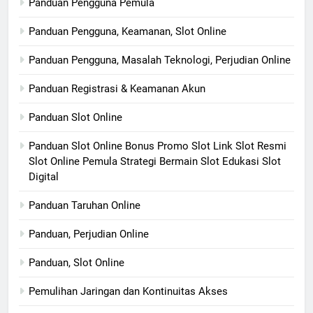
Panduan Pengguna Pemula
Panduan Pengguna, Keamanan, Slot Online
Panduan Pengguna, Masalah Teknologi, Perjudian Online
Panduan Registrasi & Keamanan Akun
Panduan Slot Online
Panduan Slot Online Bonus Promo Slot Link Slot Resmi
Slot Online Pemula Strategi Bermain Slot Edukasi Slot
Digital
Panduan Taruhan Online
Panduan, Perjudian Online
Panduan, Slot Online
Pemulihan Jaringan dan Kontinuitas Akses