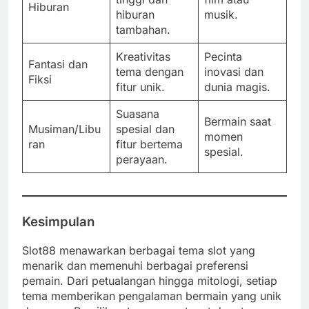
Hiburan
hiburan
musik.
tambahan.
Kreativitas
Pecinta
Fantasi dan
tema dengan
inovasi dan
Fiksi
fitur unik.
dunia magis.
Suasana
Bermain saat
Musiman/Libu
spesial dan
momen
ran
fitur bertema
spesial.
perayaan.
Kesimpulan
Slot88 menawarkan berbagai tema slot yang
menarik dan memenuhi berbagai preferensi
pemain. Dari petualangan hingga mitologi, setiap
tema memberikan pengalaman bermain yang unik