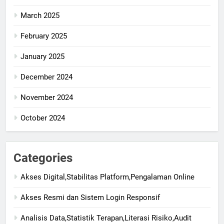
March 2025
February 2025
January 2025
December 2024
November 2024
October 2024
Categories
Akses Digital,Stabilitas Platform,Pengalaman Online
Akses Resmi dan Sistem Login Responsif
Analisis Data,Statistik Terapan,Literasi Risiko,Audit