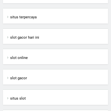
situs terpercaya
slot gacor hari ini
slot online
slot gacor
situs slot