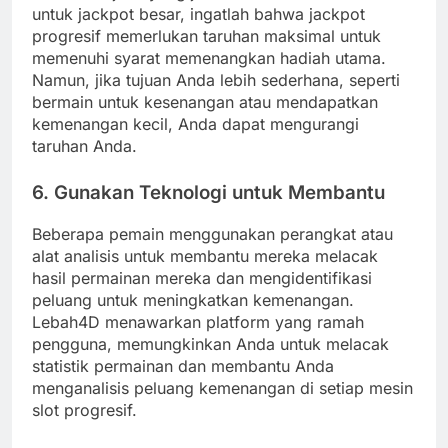
untuk jackpot besar, ingatlah bahwa jackpot
progresif memerlukan taruhan maksimal untuk
memenuhi syarat memenangkan hadiah utama.
Namun, jika tujuan Anda lebih sederhana, seperti
bermain untuk kesenangan atau mendapatkan
kemenangan kecil, Anda dapat mengurangi
taruhan Anda.
6. Gunakan Teknologi untuk Membantu
Beberapa pemain menggunakan perangkat atau
alat analisis untuk membantu mereka melacak
hasil permainan mereka dan mengidentifikasi
peluang untuk meningkatkan kemenangan.
Lebah4D menawarkan platform yang ramah
pengguna, memungkinkan Anda untuk melacak
statistik permainan dan membantu Anda
menganalisis peluang kemenangan di setiap mesin
slot progresif.