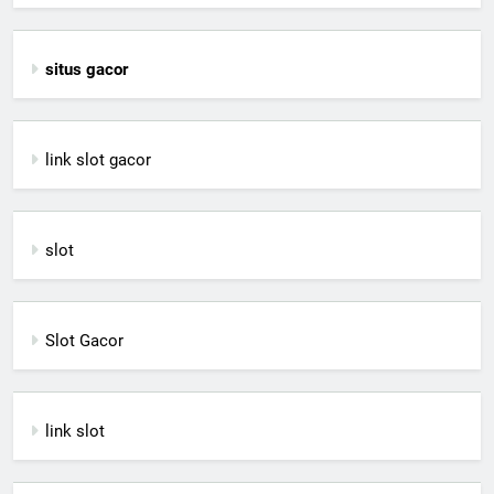
situs gacor
link slot gacor
slot
Slot Gacor
link slot