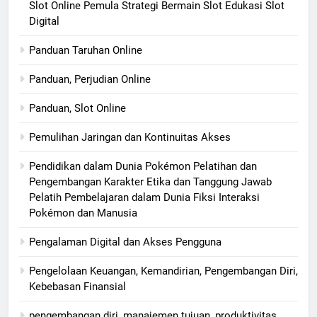
Slot Online Pemula Strategi Bermain Slot Edukasi Slot
Digital
Panduan Taruhan Online
Panduan, Perjudian Online
Panduan, Slot Online
Pemulihan Jaringan dan Kontinuitas Akses
Pendidikan dalam Dunia Pokémon Pelatihan dan
Pengembangan Karakter Etika dan Tanggung Jawab
Pelatih Pembelajaran dalam Dunia Fiksi Interaksi
Pokémon dan Manusia
Pengalaman Digital dan Akses Pengguna
Pengelolaan Keuangan, Kemandirian, Pengembangan Diri,
Kebebasan Finansial
pengembangan diri, manajemen tujuan, produktivitas,