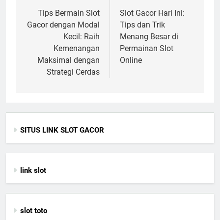
navigation
Tips Bermain Slot
Slot Gacor Hari Ini:
Gacor dengan Modal
Tips dan Trik
Kecil: Raih
Menang Besar di
Kemenangan
Permainan Slot
Maksimal dengan
Online
Strategi Cerdas
SITUS LINK SLOT GACOR
link slot
slot toto