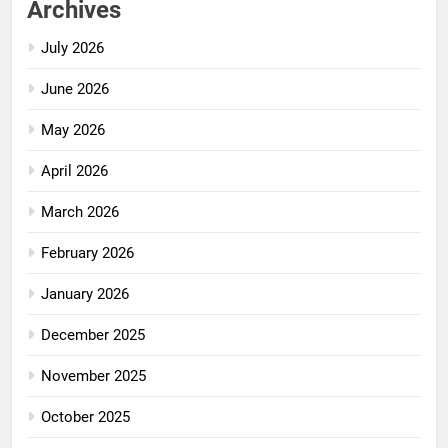
Archives
July 2026
June 2026
May 2026
April 2026
March 2026
February 2026
January 2026
December 2025
November 2025
October 2025