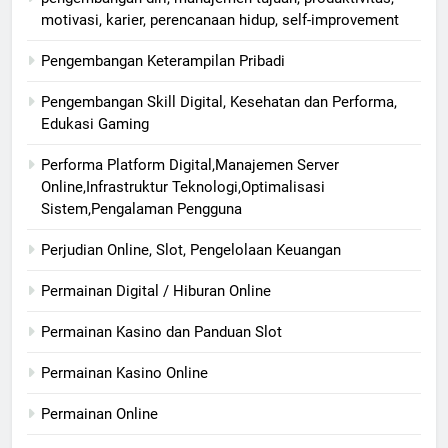
motivasi, karier, perencanaan hidup, self-improvement
Pengembangan Keterampilan Pribadi
Pengembangan Skill Digital, Kesehatan dan Performa,
Edukasi Gaming
Performa Platform Digital,Manajemen Server
Online,Infrastruktur Teknologi,Optimalisasi
Sistem,Pengalaman Pengguna
Perjudian Online, Slot, Pengelolaan Keuangan
Permainan Digital / Hiburan Online
Permainan Kasino dan Panduan Slot
Permainan Kasino Online
Permainan Online