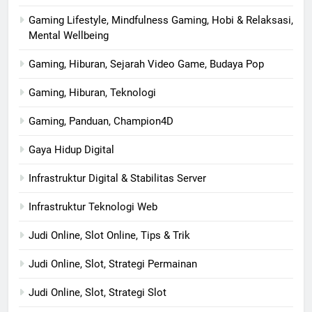
Gaming Lifestyle, Mindfulness Gaming, Hobi & Relaksasi,
Mental Wellbeing
Gaming, Hiburan, Sejarah Video Game, Budaya Pop
Gaming, Hiburan, Teknologi
Gaming, Panduan, Champion4D
Gaya Hidup Digital
Infrastruktur Digital & Stabilitas Server
Infrastruktur Teknologi Web
Judi Online, Slot Online, Tips & Trik
Judi Online, Slot, Strategi Permainan
Judi Online, Slot, Strategi Slot