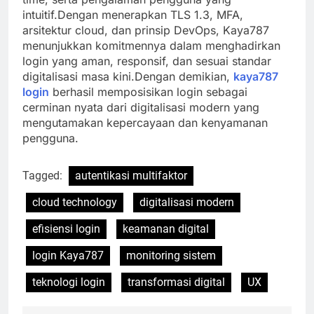
intuitif.Dengan menerapkan TLS 1.3, MFA,
arsitektur cloud, dan prinsip DevOps, Kaya787
menunjukkan komitmennya dalam menghadirkan
login yang aman, responsif, dan sesuai standar
digitalisasi masa kini.Dengan demikian,
kaya787
login
berhasil memposisikan login sebagai
cerminan nyata dari digitalisasi modern yang
mengutamakan kepercayaan dan kenyamanan
pengguna.
Tagged:
autentikasi multifaktor
cloud technology
digitalisasi modern
efisiensi login
keamanan digital
login Kaya787
monitoring sistem
teknologi login
transformasi digital
UX