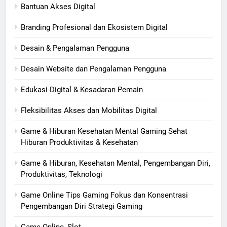
Bantuan Akses Digital
Branding Profesional dan Ekosistem Digital
Desain & Pengalaman Pengguna
Desain Website dan Pengalaman Pengguna
Edukasi Digital & Kesadaran Pemain
Fleksibilitas Akses dan Mobilitas Digital
Game & Hiburan Kesehatan Mental Gaming Sehat
Hiburan Produktivitas & Kesehatan
Game & Hiburan, Kesehatan Mental, Pengembangan Diri,
Produktivitas, Teknologi
Game Online Tips Gaming Fokus dan Konsentrasi
Pengembangan Diri Strategi Gaming