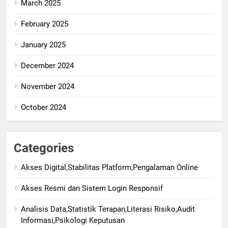
March 2025
February 2025
January 2025
December 2024
November 2024
October 2024
Categories
Akses Digital,Stabilitas Platform,Pengalaman Online
Akses Resmi dan Sistem Login Responsif
Analisis Data,Statistik Terapan,Literasi Risiko,Audit
Informasi,Psikologi Keputusan