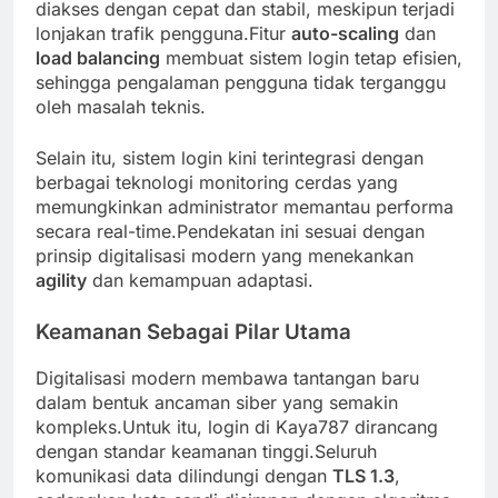
diakses dengan cepat dan stabil, meskipun terjadi
lonjakan trafik pengguna.Fitur
auto-scaling
dan
load balancing
membuat sistem login tetap efisien,
sehingga pengalaman pengguna tidak terganggu
oleh masalah teknis.
Selain itu, sistem login kini terintegrasi dengan
berbagai teknologi monitoring cerdas yang
memungkinkan administrator memantau performa
secara real-time.Pendekatan ini sesuai dengan
prinsip digitalisasi modern yang menekankan
agility
dan kemampuan adaptasi.
Keamanan Sebagai Pilar Utama
Digitalisasi modern membawa tantangan baru
dalam bentuk ancaman siber yang semakin
kompleks.Untuk itu, login di Kaya787 dirancang
dengan standar keamanan tinggi.Seluruh
komunikasi data dilindungi dengan
TLS 1.3
,