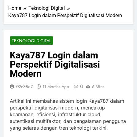
Home
Teknologi Digital
Kaya787 Login dalam Perspektif Digitalisasi Modern
TEKNOLOGI DIGITAL
Kaya787 Login dalam
Perspektif Digitalisasi
Modern
0
02c88d7
11 Months Ago
6 Mins
Artikel ini membahas sistem login Kaya787 dalam
perspektif digitalisasi modern, mencakup
keamanan, efisiensi, infrastruktur cloud,
autentikasi multifaktor, dan pengalaman pengguna
yang selaras dengan tren teknologi terkini.