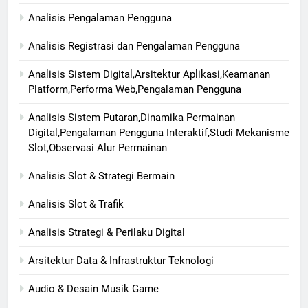
Analisis Pengalaman Pengguna
Analisis Registrasi dan Pengalaman Pengguna
Analisis Sistem Digital,Arsitektur Aplikasi,Keamanan
Platform,Performa Web,Pengalaman Pengguna
Analisis Sistem Putaran,Dinamika Permainan
Digital,Pengalaman Pengguna Interaktif,Studi Mekanisme
Slot,Observasi Alur Permainan
Analisis Slot & Strategi Bermain
Analisis Slot & Trafik
Analisis Strategi & Perilaku Digital
Arsitektur Data & Infrastruktur Teknologi
Audio & Desain Musik Game