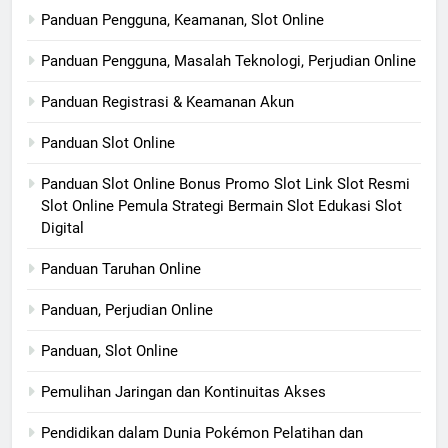
Panduan Pengguna, Keamanan, Slot Online
Panduan Pengguna, Masalah Teknologi, Perjudian Online
Panduan Registrasi & Keamanan Akun
Panduan Slot Online
Panduan Slot Online Bonus Promo Slot Link Slot Resmi
Slot Online Pemula Strategi Bermain Slot Edukasi Slot
Digital
Panduan Taruhan Online
Panduan, Perjudian Online
Panduan, Slot Online
Pemulihan Jaringan dan Kontinuitas Akses
Pendidikan dalam Dunia Pokémon Pelatihan dan