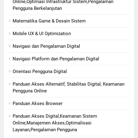
Online,Optimasi Infrastruktur Sistem,Pengalaman
Pengguna Berkelanjutan
Matematika Game & Desain Sistem
Mobile UX & UI Optimization
Navigasi dan Pengalaman Digital
Navigasi Platform dan Pengalaman Digital
Orientasi Pengguna Digital
Panduan Akses Alternatif, Stabilitas Digital, Keamanan
Pengguna Online
Panduan Akses Browser
Panduan Akses Digital,Keamanan Sistem
Online,Manajemen Akses,Optimalisasi
Layanan,Pengalaman Pengguna