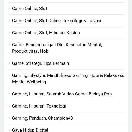
Game Online, Slot
Game Online, Slot Online, Teknologi & Inovasi
Game Online, Slot, Hiburan, Kasino
Game, Pengembangan Diri, Kesehatan Mental,
Produktivitas, Hobi
Game, Strategi, Tips Bermain
Gaming Lifestyle, Mindfulness Gaming, Hobi & Relaksasi,
Mental Wellbeing
Gaming, Hiburan, Sejarah Video Game, Budaya Pop
Gaming, Hiburan, Teknologi
Gaming, Panduan, Champion4D
Gaya Hidup Digital