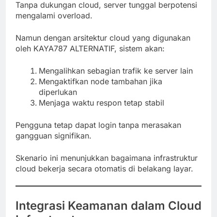
Tanpa dukungan cloud, server tunggal berpotensi
mengalami overload.
Namun dengan arsitektur cloud yang digunakan
oleh KAYA787 ALTERNATIF, sistem akan:
Mengalihkan sebagian trafik ke server lain
Mengaktifkan node tambahan jika
diperlukan
Menjaga waktu respon tetap stabil
Pengguna tetap dapat login tanpa merasakan
gangguan signifikan.
Skenario ini menunjukkan bagaimana infrastruktur
cloud bekerja secara otomatis di belakang layar.
Integrasi Keamanan dalam Cloud