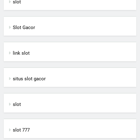
slot
Slot Gacor
link slot
situs slot gacor
slot
slot 777