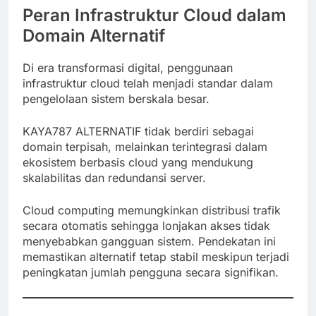
Peran Infrastruktur Cloud dalam
Domain Alternatif
Di era transformasi digital, penggunaan
infrastruktur cloud telah menjadi standar dalam
pengelolaan sistem berskala besar.
KAYA787 ALTERNATIF tidak berdiri sebagai
domain terpisah, melainkan terintegrasi dalam
ekosistem berbasis cloud yang mendukung
skalabilitas dan redundansi server.
Cloud computing memungkinkan distribusi trafik
secara otomatis sehingga lonjakan akses tidak
menyebabkan gangguan sistem. Pendekatan ini
memastikan alternatif tetap stabil meskipun terjadi
peningkatan jumlah pengguna secara signifikan.