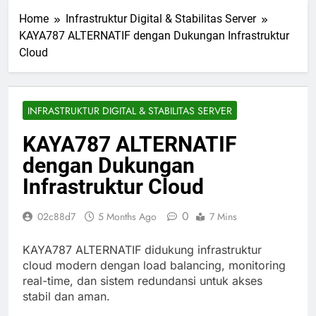
Home
Infrastruktur Digital & Stabilitas Server
KAYA787 ALTERNATIF dengan Dukungan Infrastruktur
Cloud
INFRASTRUKTUR DIGITAL & STABILITAS SERVER
KAYA787 ALTERNATIF
dengan Dukungan
Infrastruktur Cloud
0
02c88d7
5 Months Ago
7 Mins
KAYA787 ALTERNATIF didukung infrastruktur
cloud modern dengan load balancing, monitoring
real-time, dan sistem redundansi untuk akses
stabil dan aman.