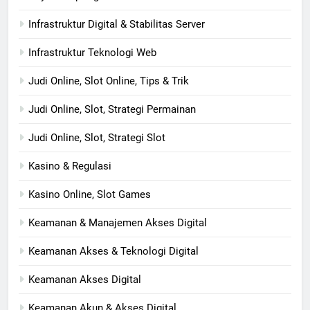
Infrastruktur Digital & Stabilitas Server
Infrastruktur Teknologi Web
Judi Online, Slot Online, Tips & Trik
Judi Online, Slot, Strategi Permainan
Judi Online, Slot, Strategi Slot
Kasino & Regulasi
Kasino Online, Slot Games
Keamanan & Manajemen Akses Digital
Keamanan Akses & Teknologi Digital
Keamanan Akses Digital
Keamanan Akun & Akses Digital