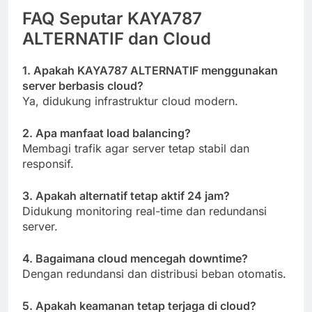
FAQ Seputar KAYA787
ALTERNATIF dan Cloud
1. Apakah KAYA787 ALTERNATIF menggunakan
server berbasis cloud?
Ya, didukung infrastruktur cloud modern.
2. Apa manfaat load balancing?
Membagi trafik agar server tetap stabil dan
responsif.
3. Apakah alternatif tetap aktif 24 jam?
Didukung monitoring real-time dan redundansi
server.
4. Bagaimana cloud mencegah downtime?
Dengan redundansi dan distribusi beban otomatis.
5. Apakah keamanan tetap terjaga di cloud?