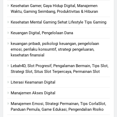
Kesehatan Gamer, Gaya Hidup Digital, Manajemen
Waktu, Gaming Seimbang, Produktivitas & Hiburan
Kesehatan Mental Gaming Sehat Lifestyle Tips Gaming
Keuangan Digital, Pengelolaan Dana
keuangan pribadi, psikologi keuangan, pengelolaan
emosi, perilaku konsumtif, strategi pengeluaran,
kesehatan finansial
Lebah4D, Slot Progresif, Pengalaman Bermain, Tips Slot,
Strategi Slot, Situs Slot Terpercaya, Permainan Slot
Literasi Keamanan Digital
Manajemen Akses Digital
Manajemen Emosi, Strategi Permainan, Tips CorlaSlot,
Panduan Pemula, Game Edukasi, Pengendalian Risiko