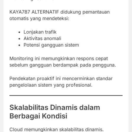
KAYA787 ALTERNATIF didukung pemantauan
otomatis yang mendeteksi:
Lonjakan trafik
Aktivitas anomali
Potensi gangguan sistem
Monitoring ini memungkinkan respons cepat
sebelum gangguan berdampak pada pengguna.
Pendekatan proaktif ini mencerminkan standar
pengelolaan sistem yang profesional.
Skalabilitas Dinamis dalam
Berbagai Kondisi
Cloud memungkinkan skalabilitas dinamis.