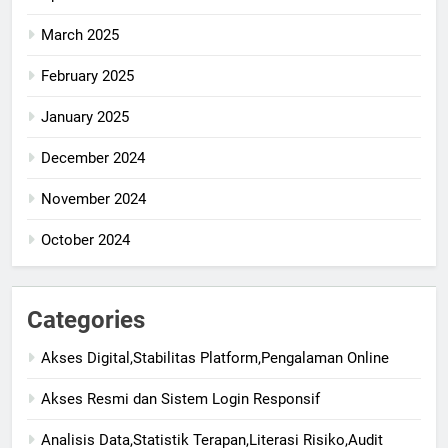
March 2025
February 2025
January 2025
December 2024
November 2024
October 2024
Categories
Akses Digital,Stabilitas Platform,Pengalaman Online
Akses Resmi dan Sistem Login Responsif
Analisis Data,Statistik Terapan,Literasi Risiko,Audit