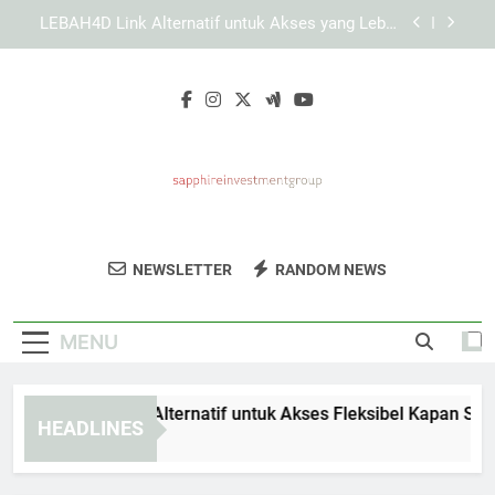
Skip
Panduan Mengenali Jalur KAYA787 Alternatif
to
secara Lebih Aman
content
Panduan Mengatasi Koneksi Terputus saat
Membuka KAYA787 Alternatif secara Sistematis
EDWINSLOT Link Alternatif untuk Akses Fleksibel
Kapan Saja
LEBAH4D Link Alternatif untuk Akses yang Lebih
Cepat dan Stabil
Panduan Mengenali Jalur KAYA787 Alternatif
secara Lebih Aman
Sapphire
Jelajahi Peluang Investasi Yang Cerdas Dan
Panduan Mengatasi Koneksi Terputus saat
NEWSLETTER
RANDOM NEWS
Investment
Membuka KAYA787 Alternatif secara Sistematis
Berkelanjutan Dengan Sapphire Investment
Group.
Group
MENU
DWINSLOT Link Alternatif untuk Akses Fleksibel Kapan Saja
HEADLINES
 Weeks Ago