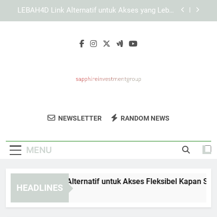
Skip
Panduan Mengenali Jalur KAYA787 Alternatif
to
secara Lebih Aman
content
Panduan Mengatasi Koneksi Terputus saat
Membuka KAYA787 Alternatif secara Sistematis
EDWINSLOT Link Alternatif untuk Akses Fleksibel
Kapan Saja
LEBAH4D Link Alternatif untuk Akses yang Lebih
Cepat dan Stabil
Panduan Mengenali Jalur KAYA787 Alternatif
secara Lebih Aman
Sapphire
Jelajahi Peluang Investasi Yang Cerdas Dan
Panduan Mengatasi Koneksi Terputus saat
NEWSLETTER
RANDOM NEWS
Investment
Membuka KAYA787 Alternatif secara Sistematis
Berkelanjutan Dengan Sapphire Investment
Group.
Group
MENU
WINSLOT Link Alternatif untuk Akses Fleksibel Kapan Saja
HEADLINES
Weeks Ago