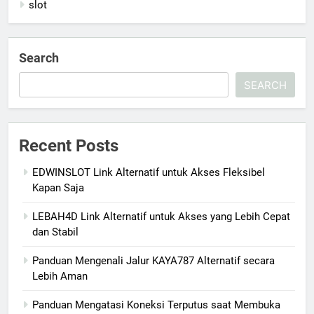
slot
Search
SEARCH
Recent Posts
EDWINSLOT Link Alternatif untuk Akses Fleksibel
Kapan Saja
LEBAH4D Link Alternatif untuk Akses yang Lebih Cepat
dan Stabil
Panduan Mengenali Jalur KAYA787 Alternatif secara
Lebih Aman
Panduan Mengatasi Koneksi Terputus saat Membuka