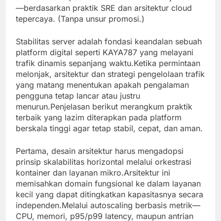
—berdasarkan praktik SRE dan arsitektur cloud
tepercaya. (Tanpa unsur promosi.)
Stabilitas server adalah fondasi keandalan sebuah
platform digital seperti KAYA787 yang melayani
trafik dinamis sepanjang waktu.Ketika permintaan
melonjak, arsitektur dan strategi pengelolaan trafik
yang matang menentukan apakah pengalaman
pengguna tetap lancar atau justru
menurun.Penjelasan berikut merangkum praktik
terbaik yang lazim diterapkan pada platform
berskala tinggi agar tetap stabil, cepat, dan aman.
Pertama, desain arsitektur harus mengadopsi
prinsip skalabilitas horizontal melalui orkestrasi
kontainer dan layanan mikro.Arsitektur ini
memisahkan domain fungsional ke dalam layanan
kecil yang dapat ditingkatkan kapasitasnya secara
independen.Melalui autoscaling berbasis metrik—
CPU, memori, p95/p99 latency, maupun antrian