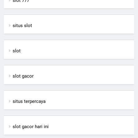
slot 777
situs slot
slot
slot gacor
situs terpercaya
slot gacor hari ini