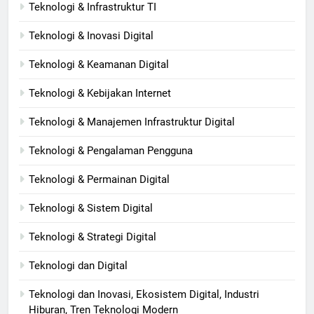
Teknologi & Infrastruktur TI
Teknologi & Inovasi Digital
Teknologi & Keamanan Digital
Teknologi & Kebijakan Internet
Teknologi & Manajemen Infrastruktur Digital
Teknologi & Pengalaman Pengguna
Teknologi & Permainan Digital
Teknologi & Sistem Digital
Teknologi & Strategi Digital
Teknologi dan Digital
Teknologi dan Inovasi, Ekosistem Digital, Industri
Hiburan, Tren Teknologi Modern