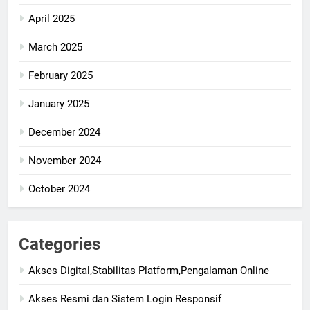
April 2025
March 2025
February 2025
January 2025
December 2024
November 2024
October 2024
Categories
Akses Digital,Stabilitas Platform,Pengalaman Online
Akses Resmi dan Sistem Login Responsif