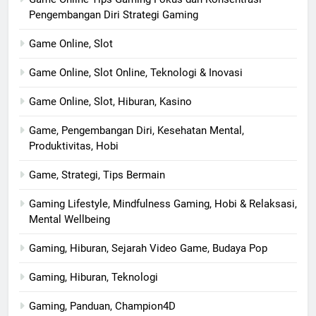
Pengembangan Diri Strategi Gaming
Game Online, Slot
Game Online, Slot Online, Teknologi & Inovasi
Game Online, Slot, Hiburan, Kasino
Game, Pengembangan Diri, Kesehatan Mental,
Produktivitas, Hobi
Game, Strategi, Tips Bermain
Gaming Lifestyle, Mindfulness Gaming, Hobi & Relaksasi,
Mental Wellbeing
Gaming, Hiburan, Sejarah Video Game, Budaya Pop
Gaming, Hiburan, Teknologi
Gaming, Panduan, Champion4D