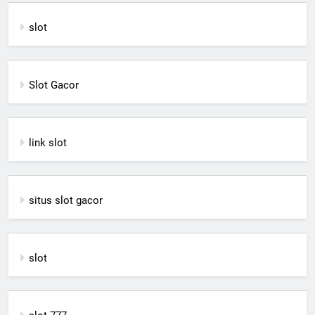
slot
Slot Gacor
link slot
situs slot gacor
slot