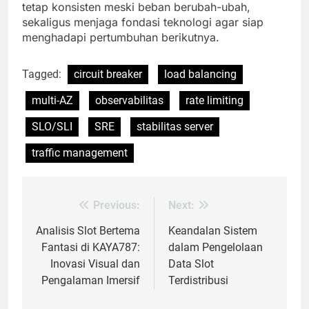
tetap konsisten meski beban berubah-ubah,
sekaligus menjaga fondasi teknologi agar siap
menghadapi pertumbuhan berikutnya.
Tagged:
circuit breaker
load balancing
multi-AZ
observabilitas
rate limiting
SLO/SLI
SRE
stabilitas server
traffic management
Previous:
Next:
Post
navigation
Analisis Slot Bertema
Keandalan Sistem
Fantasi di KAYA787:
dalam Pengelolaan
Inovasi Visual dan
Data Slot
Pengalaman Imersif
Terdistribusi