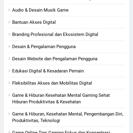
Audio & Desain Musik Game
Bantuan Akses Digital
Branding Profesional dan Ekosistem Digital
Desain & Pengalaman Pengguna
Desain Website dan Pengalaman Pengguna
Edukasi Digital & Kesadaran Pemain
Fleksibilitas Akses dan Mobilitas Digital
Game & Hiburan Kesehatan Mental Gaming Sehat
Hiburan Produktivitas & Kesehatan
Game & Hiburan, Kesehatan Mental, Pengembangan Diri,
Produktivitas, Teknologi
Game Online Tips Gaming Fokus dan Konsentrasi