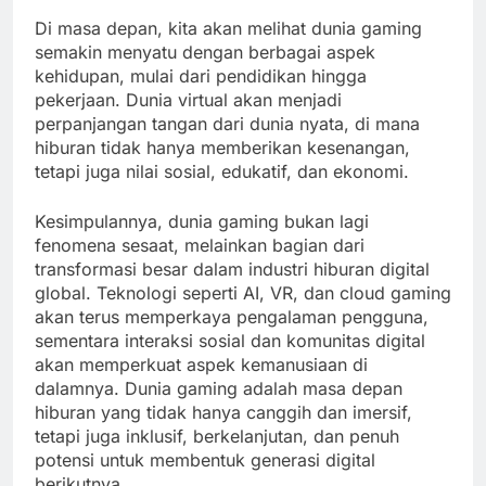
Di masa depan, kita akan melihat dunia gaming
semakin menyatu dengan berbagai aspek
kehidupan, mulai dari pendidikan hingga
pekerjaan. Dunia virtual akan menjadi
perpanjangan tangan dari dunia nyata, di mana
hiburan tidak hanya memberikan kesenangan,
tetapi juga nilai sosial, edukatif, dan ekonomi.
Kesimpulannya, dunia gaming bukan lagi
fenomena sesaat, melainkan bagian dari
transformasi besar dalam industri hiburan digital
global. Teknologi seperti AI, VR, dan cloud gaming
akan terus memperkaya pengalaman pengguna,
sementara interaksi sosial dan komunitas digital
akan memperkuat aspek kemanusiaan di
dalamnya. Dunia gaming adalah masa depan
hiburan yang tidak hanya canggih dan imersif,
tetapi juga inklusif, berkelanjutan, dan penuh
potensi untuk membentuk generasi digital
berikutnya.