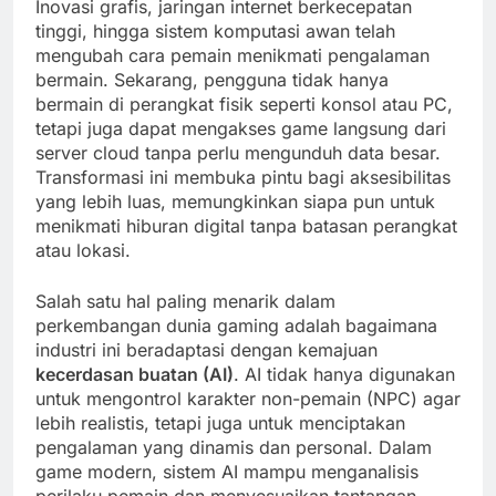
Inovasi grafis, jaringan internet berkecepatan
tinggi, hingga sistem komputasi awan telah
mengubah cara pemain menikmati pengalaman
bermain. Sekarang, pengguna tidak hanya
bermain di perangkat fisik seperti konsol atau PC,
tetapi juga dapat mengakses game langsung dari
server cloud tanpa perlu mengunduh data besar.
Transformasi ini membuka pintu bagi aksesibilitas
yang lebih luas, memungkinkan siapa pun untuk
menikmati hiburan digital tanpa batasan perangkat
atau lokasi.
Salah satu hal paling menarik dalam
perkembangan dunia gaming adalah bagaimana
industri ini beradaptasi dengan kemajuan
kecerdasan buatan (AI)
. AI tidak hanya digunakan
untuk mengontrol karakter non-pemain (NPC) agar
lebih realistis, tetapi juga untuk menciptakan
pengalaman yang dinamis dan personal. Dalam
game modern, sistem AI mampu menganalisis