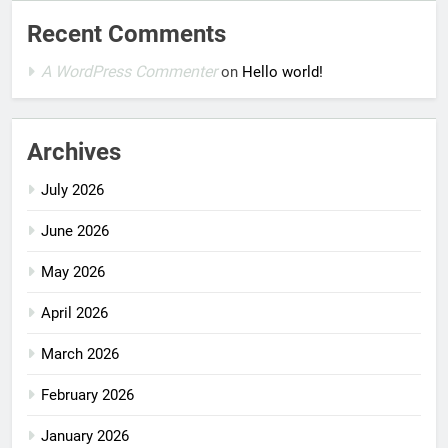
Recent Comments
A WordPress Commenter
on
Hello world!
Archives
July 2026
June 2026
May 2026
April 2026
March 2026
February 2026
January 2026