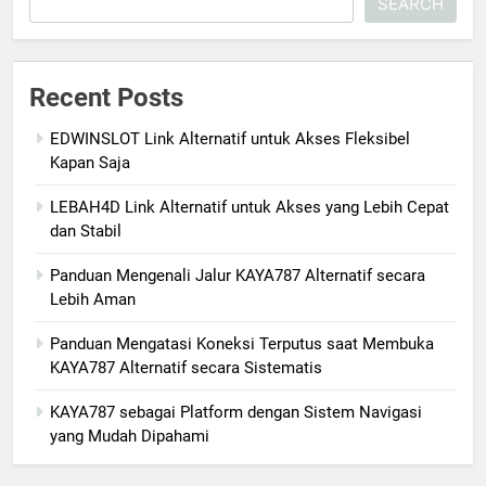
SEARCH
Recent Posts
EDWINSLOT Link Alternatif untuk Akses Fleksibel
Kapan Saja
LEBAH4D Link Alternatif untuk Akses yang Lebih Cepat
dan Stabil
Panduan Mengenali Jalur KAYA787 Alternatif secara
Lebih Aman
Panduan Mengatasi Koneksi Terputus saat Membuka
KAYA787 Alternatif secara Sistematis
KAYA787 sebagai Platform dengan Sistem Navigasi
yang Mudah Dipahami