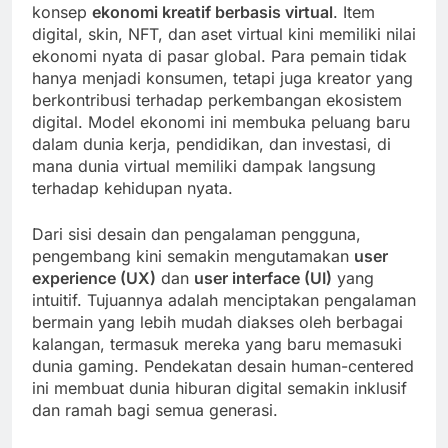
konsep
ekonomi kreatif berbasis virtual
. Item
digital, skin, NFT, dan aset virtual kini memiliki nilai
ekonomi nyata di pasar global. Para pemain tidak
hanya menjadi konsumen, tetapi juga kreator yang
berkontribusi terhadap perkembangan ekosistem
digital. Model ekonomi ini membuka peluang baru
dalam dunia kerja, pendidikan, dan investasi, di
mana dunia virtual memiliki dampak langsung
terhadap kehidupan nyata.
Dari sisi desain dan pengalaman pengguna,
pengembang kini semakin mengutamakan
user
experience (UX)
dan
user interface (UI)
yang
intuitif. Tujuannya adalah menciptakan pengalaman
bermain yang lebih mudah diakses oleh berbagai
kalangan, termasuk mereka yang baru memasuki
dunia gaming. Pendekatan desain human-centered
ini membuat dunia hiburan digital semakin inklusif
dan ramah bagi semua generasi.