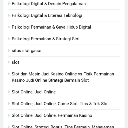
Psikologi Digital & Desain Pengalaman
Psikologi Digital & Literasi Teknologi
Psikologi Permainan & Gaya Hidup Digital
Psikologi Permainan & Strategi Slot
situs slot gacor
slot
Slot dan Mesin Judi Kasino Online vs Fisik Permainan
Kasino Judi Online Strategi Bermain Slot
Slot Online, Judi Online
Slot Online, Judi Online, Game Slot, Tips & Trik Slot
Slot Online, Judi Online, Permainan Kasino
Slot Online, Strategi Bonus, Tips Bermain, Manajemen