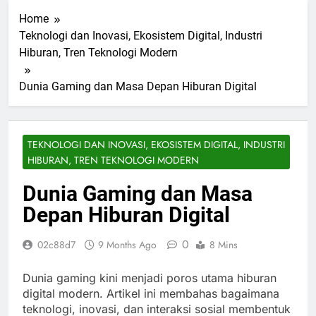
Home
Teknologi dan Inovasi, Ekosistem Digital, Industri
Hiburan, Tren Teknologi Modern
Dunia Gaming dan Masa Depan Hiburan Digital
TEKNOLOGI DAN INOVASI, EKOSISTEM DIGITAL, INDUSTRI
HIBURAN, TREN TEKNOLOGI MODERN
Dunia Gaming dan Masa
Depan Hiburan Digital
0
02c88d7
9 Months Ago
8 Mins
Dunia gaming kini menjadi poros utama hiburan
digital modern. Artikel ini membahas bagaimana
teknologi, inovasi, dan interaksi sosial membentuk