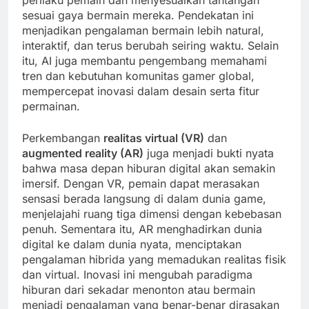
perilaku pemain dan menyesuaikan tantangan
sesuai gaya bermain mereka. Pendekatan ini
menjadikan pengalaman bermain lebih natural,
interaktif, dan terus berubah seiring waktu. Selain
itu, AI juga membantu pengembang memahami
tren dan kebutuhan komunitas gamer global,
mempercepat inovasi dalam desain serta fitur
permainan.
Perkembangan
realitas virtual (VR)
dan
augmented reality (AR)
juga menjadi bukti nyata
bahwa masa depan hiburan digital akan semakin
imersif. Dengan VR, pemain dapat merasakan
sensasi berada langsung di dalam dunia game,
menjelajahi ruang tiga dimensi dengan kebebasan
penuh. Sementara itu, AR menghadirkan dunia
digital ke dalam dunia nyata, menciptakan
pengalaman hibrida yang memadukan realitas fisik
dan virtual. Inovasi ini mengubah paradigma
hiburan dari sekadar menonton atau bermain
menjadi pengalaman yang benar-benar dirasakan