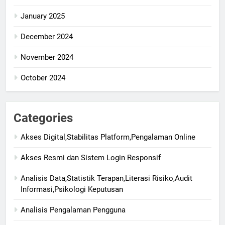
January 2025
December 2024
November 2024
October 2024
Categories
Akses Digital,Stabilitas Platform,Pengalaman Online
Akses Resmi dan Sistem Login Responsif
Analisis Data,Statistik Terapan,Literasi Risiko,Audit
Informasi,Psikologi Keputusan
Analisis Pengalaman Pengguna