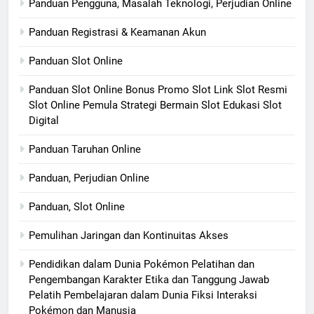
Panduan Pengguna, Masalah Teknologi, Perjudian Online
Panduan Registrasi & Keamanan Akun
Panduan Slot Online
Panduan Slot Online Bonus Promo Slot Link Slot Resmi
Slot Online Pemula Strategi Bermain Slot Edukasi Slot
Digital
Panduan Taruhan Online
Panduan, Perjudian Online
Panduan, Slot Online
Pemulihan Jaringan dan Kontinuitas Akses
Pendidikan dalam Dunia Pokémon Pelatihan dan
Pengembangan Karakter Etika dan Tanggung Jawab
Pelatih Pembelajaran dalam Dunia Fiksi Interaksi
Pokémon dan Manusia