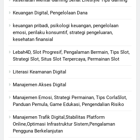
Kesehatan Mental Gaming Sehat Lifestyle Tips Gaming
Keuangan Digital, Pengelolaan Dana
keuangan pribadi, psikologi keuangan, pengelolaan
emosi, perilaku konsumtif, strategi pengeluaran,
kesehatan finansial
Lebah4D, Slot Progresif, Pengalaman Bermain, Tips Slot,
Strategi Slot, Situs Slot Terpercaya, Permainan Slot
Literasi Keamanan Digital
Manajemen Akses Digital
Manajemen Emosi, Strategi Permainan, Tips CorlaSlot,
Panduan Pemula, Game Edukasi, Pengendalian Risiko
Manajemen Trafik Digital,Stabilitas Platform
Online,Optimasi Infrastruktur Sistem,Pengalaman
Pengguna Berkelanjutan