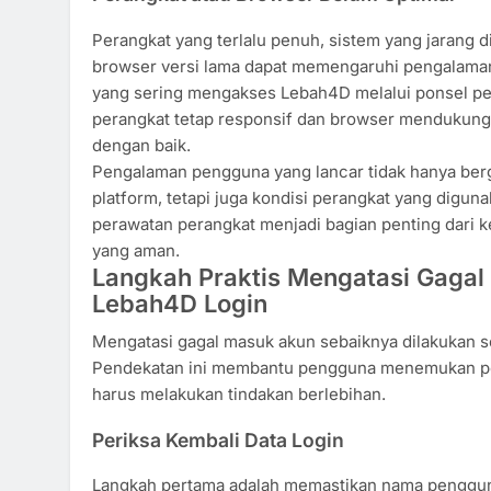
Perangkat yang terlalu penuh, sistem yang jarang d
browser versi lama dapat memengaruhi pengalama
yang sering mengakses Lebah4D melalui ponsel p
perangkat tetap responsif dan browser mendukung
dengan baik.
Pengalaman pengguna yang lancar tidak hanya ber
platform, tetapi juga kondisi perangkat yang diguna
perawatan perangkat menjadi bagian penting dari ke
yang aman.
Langkah Praktis Mengatasi Gagal
Lebah4D Login
Mengatasi gagal masuk akun sebaiknya dilakukan s
Pendekatan ini membantu pengguna menemukan p
harus melakukan tindakan berlebihan.
Periksa Kembali Data Login
Langkah pertama adalah memastikan nama penggun