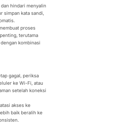
 dan hindari menyalin
ur simpan kata sandi,
omatis.
a membuat proses
penting, terutama
l dengan kombinasi
tap gagal, periksa
luler ke Wi-Fi, atau
aman setelah koneksi
atasi akses ke
bih baik beralih ke
onsisten.