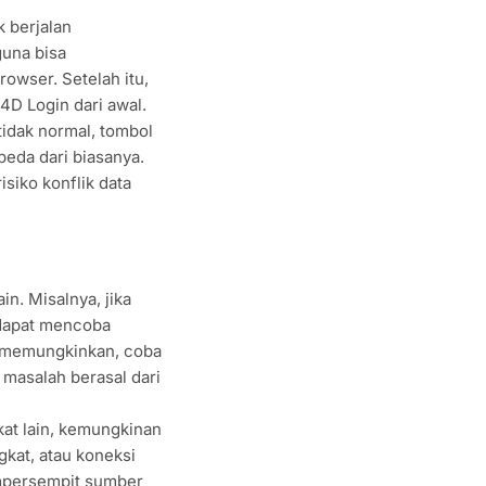
 berjalan
una bisa
owser. Setelah itu,
4D Login dari awal.
tidak normal, tombol
eda dari biasanya.
iko konflik data
in. Misalnya, jika
dapat mencoba
ka memungkinkan, coba
 masalah berasal dari
kat lain, kemungkinan
kat, atau koneksi
mpersempit sumber