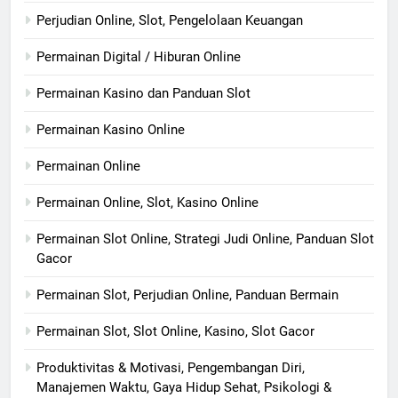
Perjudian Online, Slot, Pengelolaan Keuangan
Permainan Digital / Hiburan Online
Permainan Kasino dan Panduan Slot
Permainan Kasino Online
Permainan Online
Permainan Online, Slot, Kasino Online
Permainan Slot Online, Strategi Judi Online, Panduan Slot
Gacor
Permainan Slot, Perjudian Online, Panduan Bermain
Permainan Slot, Slot Online, Kasino, Slot Gacor
Produktivitas & Motivasi, Pengembangan Diri,
Manajemen Waktu, Gaya Hidup Sehat, Psikologi &