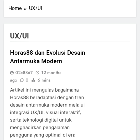
Home
UX/UI
UX/UI
Horas88 dan Evolusi Desain
Antarmuka Modern
02c88d7
12 months
ago
0
6 mins
Artikel ini mengulas bagaimana
Horas88 beradaptasi dengan tren
desain antarmuka modern melalui
integrasi UX/UI, visual interaktif,
serta teknologi digital untuk
menghadirkan pengalaman
pengguna yang optimal di era