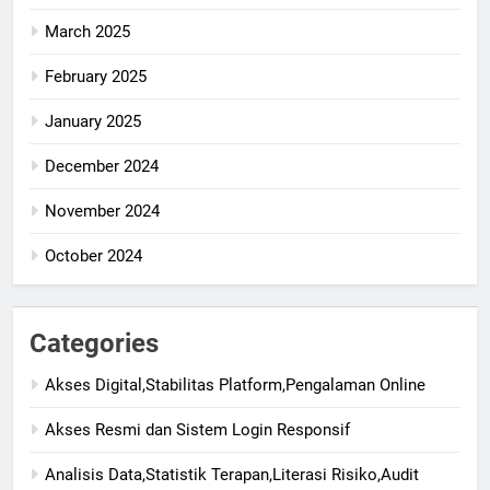
March 2025
February 2025
January 2025
December 2024
November 2024
October 2024
Categories
Akses Digital,Stabilitas Platform,Pengalaman Online
Akses Resmi dan Sistem Login Responsif
Analisis Data,Statistik Terapan,Literasi Risiko,Audit