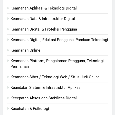
Keamanan Aplikasi & Teknologi Digital
Keamanan Data & Infrastruktur Digital
Keamanan Digital & Proteksi Pengguna
Keamanan Digital, Edukasi Pengguna, Panduan Teknologi
Keamanan Online
Keamanan Platform, Pengalaman Pengguna, Teknologi
Permainan
Keamanan Siber / Teknologi Web / Situs Judi Online
Keandalan Sistem & Infrastruktur Aplikasi
Kecepatan Akses dan Stabilitas Digital
Kesehatan & Psikologi