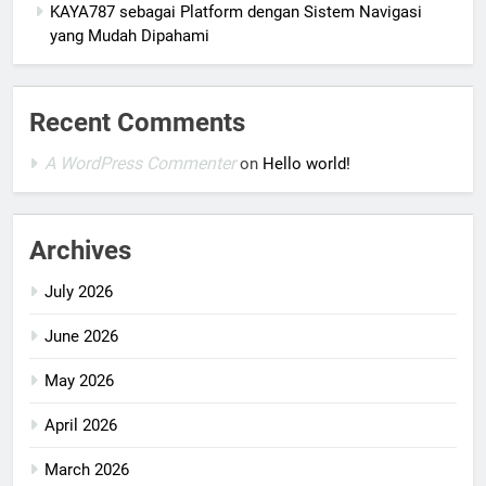
KAYA787 sebagai Platform dengan Sistem Navigasi
yang Mudah Dipahami
Recent Comments
A WordPress Commenter
on
Hello world!
Archives
July 2026
June 2026
May 2026
April 2026
March 2026