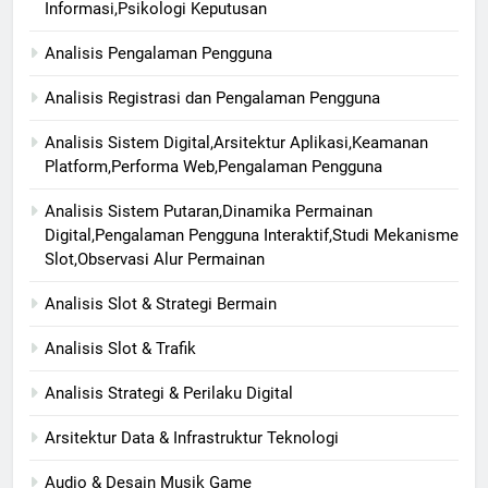
Informasi,Psikologi Keputusan
Analisis Pengalaman Pengguna
Analisis Registrasi dan Pengalaman Pengguna
Analisis Sistem Digital,Arsitektur Aplikasi,Keamanan
Platform,Performa Web,Pengalaman Pengguna
Analisis Sistem Putaran,Dinamika Permainan
Digital,Pengalaman Pengguna Interaktif,Studi Mekanisme
Slot,Observasi Alur Permainan
Analisis Slot & Strategi Bermain
Analisis Slot & Trafik
Analisis Strategi & Perilaku Digital
Arsitektur Data & Infrastruktur Teknologi
Audio & Desain Musik Game