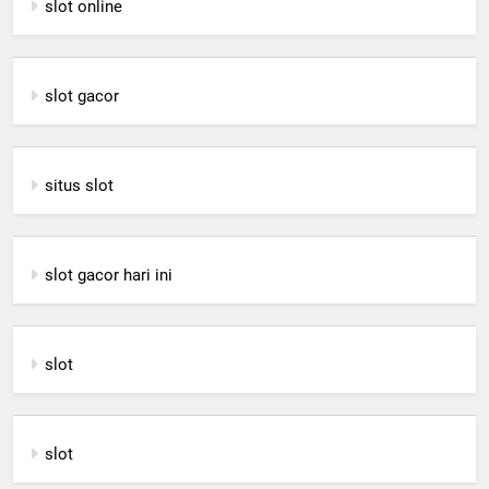
slot online
slot gacor
situs slot
slot gacor hari ini
slot
slot