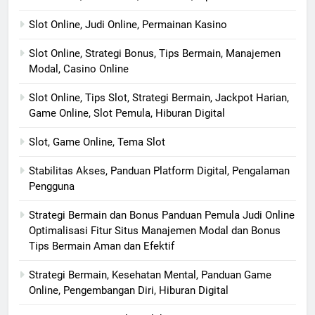
Slot Online, Judi Online, Permainan Kasino
Slot Online, Strategi Bonus, Tips Bermain, Manajemen
Modal, Casino Online
Slot Online, Tips Slot, Strategi Bermain, Jackpot Harian,
Game Online, Slot Pemula, Hiburan Digital
Slot, Game Online, Tema Slot
Stabilitas Akses, Panduan Platform Digital, Pengalaman
Pengguna
Strategi Bermain dan Bonus Panduan Pemula Judi Online
Optimalisasi Fitur Situs Manajemen Modal dan Bonus
Tips Bermain Aman dan Efektif
Strategi Bermain, Kesehatan Mental, Panduan Game
Online, Pengembangan Diri, Hiburan Digital