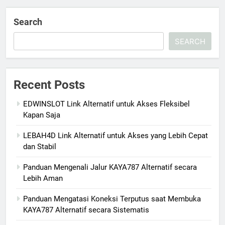
Search
SEARCH
Recent Posts
EDWINSLOT Link Alternatif untuk Akses Fleksibel
Kapan Saja
LEBAH4D Link Alternatif untuk Akses yang Lebih Cepat
dan Stabil
Panduan Mengenali Jalur KAYA787 Alternatif secara
Lebih Aman
Panduan Mengatasi Koneksi Terputus saat Membuka
KAYA787 Alternatif secara Sistematis