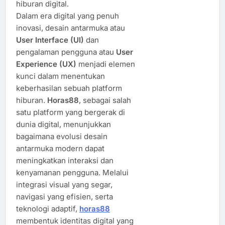
hiburan digital.
Dalam era digital yang penuh
inovasi, desain antarmuka atau
User Interface (UI)
dan
pengalaman pengguna atau
User
Experience (UX)
menjadi elemen
kunci dalam menentukan
keberhasilan sebuah platform
hiburan.
Horas88
, sebagai salah
satu platform yang bergerak di
dunia digital, menunjukkan
bagaimana evolusi desain
antarmuka modern dapat
meningkatkan interaksi dan
kenyamanan pengguna. Melalui
integrasi visual yang segar,
navigasi yang efisien, serta
teknologi adaptif,
horas88
membentuk identitas digital yang