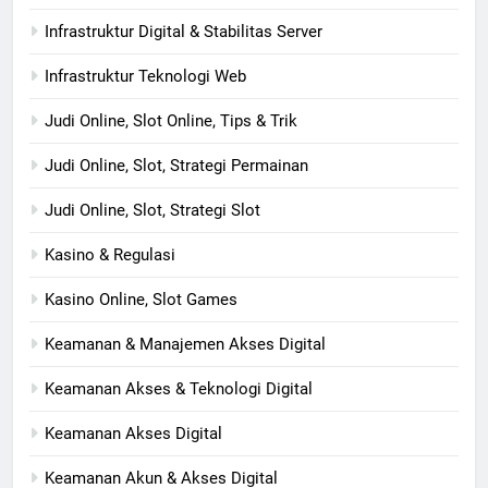
Infrastruktur Digital & Stabilitas Server
Infrastruktur Teknologi Web
Judi Online, Slot Online, Tips & Trik
Judi Online, Slot, Strategi Permainan
Judi Online, Slot, Strategi Slot
Kasino & Regulasi
Kasino Online, Slot Games
Keamanan & Manajemen Akses Digital
Keamanan Akses & Teknologi Digital
Keamanan Akses Digital
Keamanan Akun & Akses Digital