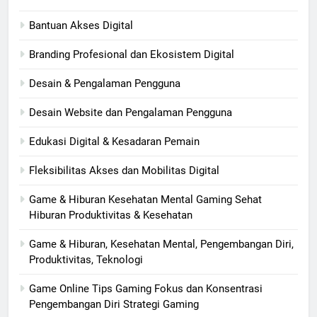
Bantuan Akses Digital
Branding Profesional dan Ekosistem Digital
Desain & Pengalaman Pengguna
Desain Website dan Pengalaman Pengguna
Edukasi Digital & Kesadaran Pemain
Fleksibilitas Akses dan Mobilitas Digital
Game & Hiburan Kesehatan Mental Gaming Sehat
Hiburan Produktivitas & Kesehatan
Game & Hiburan, Kesehatan Mental, Pengembangan Diri,
Produktivitas, Teknologi
Game Online Tips Gaming Fokus dan Konsentrasi
Pengembangan Diri Strategi Gaming