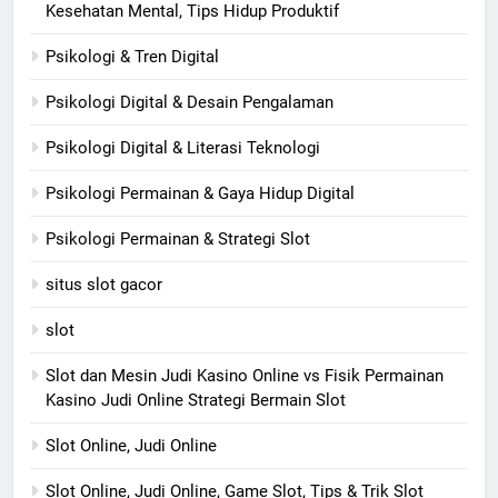
Kesehatan Mental, Tips Hidup Produktif
Psikologi & Tren Digital
Psikologi Digital & Desain Pengalaman
Psikologi Digital & Literasi Teknologi
Psikologi Permainan & Gaya Hidup Digital
Psikologi Permainan & Strategi Slot
situs slot gacor
slot
Slot dan Mesin Judi Kasino Online vs Fisik Permainan
Kasino Judi Online Strategi Bermain Slot
Slot Online, Judi Online
Slot Online, Judi Online, Game Slot, Tips & Trik Slot