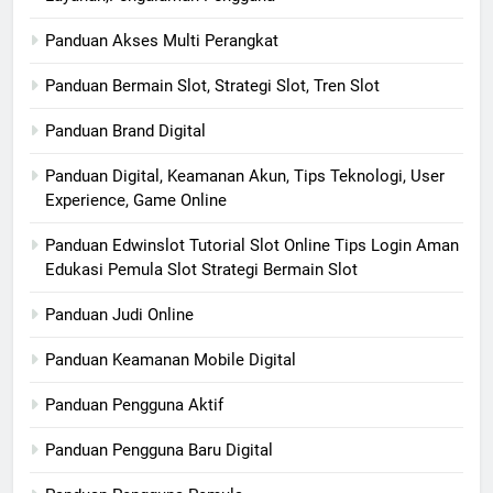
Panduan Akses Multi Perangkat
Panduan Bermain Slot, Strategi Slot, Tren Slot
Panduan Brand Digital
Panduan Digital, Keamanan Akun, Tips Teknologi, User
Experience, Game Online
Panduan Edwinslot Tutorial Slot Online Tips Login Aman
Edukasi Pemula Slot Strategi Bermain Slot
Panduan Judi Online
Panduan Keamanan Mobile Digital
Panduan Pengguna Aktif
Panduan Pengguna Baru Digital