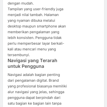
dengan mudah.
Tampilan yang user-friendly juga
menjadi nilai tambah. Halaman
yang nyaman dibuka melalui
desktop maupun smartphone akan
memberikan pengalaman yang
lebih konsisten. Pengguna tidak
perlu memperbesar layar berkali-
kali atau mencari menu yang
tersembunyi.
Navigasi yang Terarah
untuk Pengguna
Navigasi adalah bagian penting
dari pengalaman digital. Brand
yang profesional biasanya memiliki
alur navigasi yang jelas, sehingga
pengguna dapat berpindah dari
satu bagian ke bagian lain tanpa