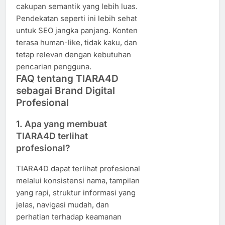
cakupan semantik yang lebih luas.
Pendekatan seperti ini lebih sehat
untuk SEO jangka panjang. Konten
terasa human-like, tidak kaku, dan
tetap relevan dengan kebutuhan
pencarian pengguna.
FAQ tentang TIARA4D
sebagai Brand Digital
Profesional
1. Apa yang membuat
TIARA4D terlihat
profesional?
TIARA4D dapat terlihat profesional
melalui konsistensi nama, tampilan
yang rapi, struktur informasi yang
jelas, navigasi mudah, dan
perhatian terhadap keamanan