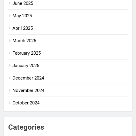
June 2025
May 2025
April 2025
March 2025
February 2025
January 2025
December 2024
November 2024
October 2024
Categories