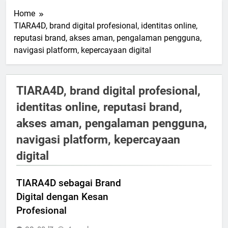
Home
TIARA4D, brand digital profesional, identitas online,
reputasi brand, akses aman, pengalaman pengguna,
navigasi platform, kepercayaan digital
TIARA4D, brand digital profesional,
identitas online, reputasi brand,
akses aman, pengalaman pengguna,
navigasi platform, kepercayaan
digital
TIARA4D sebagai Brand
Digital dengan Kesan
Profesional