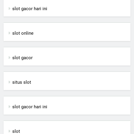
slot gacor hari ini
slot online
slot gacor
situs slot
slot gacor hari ini
slot