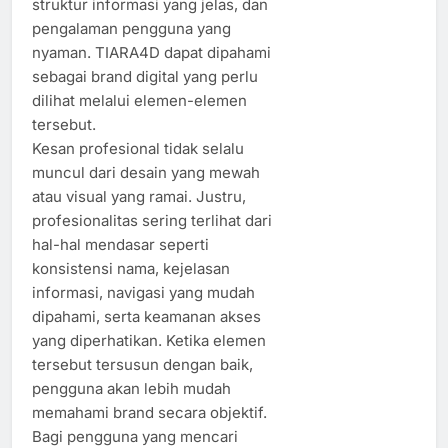
struktur informasi yang jelas, dan
pengalaman pengguna yang
nyaman. TIARA4D dapat dipahami
sebagai brand digital yang perlu
dilihat melalui elemen-elemen
tersebut.
Kesan profesional tidak selalu
muncul dari desain yang mewah
atau visual yang ramai. Justru,
profesionalitas sering terlihat dari
hal-hal mendasar seperti
konsistensi nama, kejelasan
informasi, navigasi yang mudah
dipahami, serta keamanan akses
yang diperhatikan. Ketika elemen
tersebut tersusun dengan baik,
pengguna akan lebih mudah
memahami brand secara objektif.
Bagi pengguna yang mencari