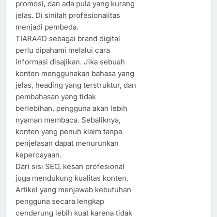
promosi, dan ada pula yang kurang
jelas. Di sinilah profesionalitas
menjadi pembeda.
TIARA4D sebagai brand digital
perlu dipahami melalui cara
informasi disajikan. Jika sebuah
konten menggunakan bahasa yang
jelas, heading yang terstruktur, dan
pembahasan yang tidak
berlebihan, pengguna akan lebih
nyaman membaca. Sebaliknya,
konten yang penuh klaim tanpa
penjelasan dapat menurunkan
kepercayaan.
Dari sisi SEO, kesan profesional
juga mendukung kualitas konten.
Artikel yang menjawab kebutuhan
pengguna secara lengkap
cenderung lebih kuat karena tidak