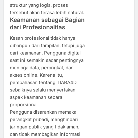
struktur yang logis, proses
tersebut akan terasa lebih natural.
Keamanan sebagai Bagian
dari Profesionalitas
Kesan profesional tidak hanya
dibangun dari tampilan, tetapi juga
dari keamanan. Pengguna digital
saat ini semakin sadar pentingnya
menjaga data, perangkat, dan
akses online. Karena itu,
pembahasan tentang TIARA4D
sebaiknya selalu menyertakan
aspek keamanan secara
proporsional.
Pengguna disarankan memakai
perangkat pribadi, menghindari
jaringan publik yang tidak aman,
dan tidak membagikan informasi