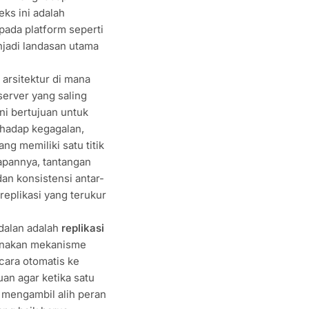
ks ini adalah
pada platform seperti
enjadi landasan utama
 arsitektur di mana
server yang saling
ni bertujuan untuk
rhadap kegagalan,
ng memiliki satu titik
apannya, tantangan
an konsistensi antar-
replikasi yang terukur
dalan adalah
replikasi
unakan mekanisme
cara otomatis ke
uan agar ketika satu
 mengambil alih peran