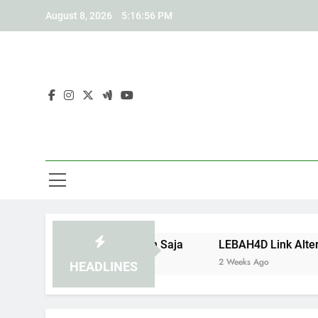
Skip
August 8, 2026
5:16:57 PM
to
content
Sap
Jelajahi P
es Fleksibel Kapan Saja
LEBAH4D Link Alternatif untuk 
2 Weeks Ago
HEADLINES