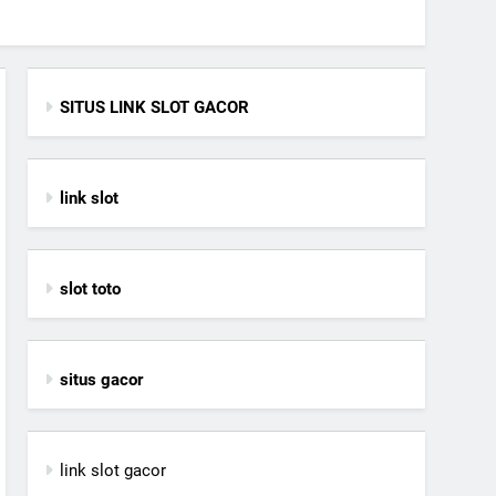
SITUS LINK SLOT GACOR
link slot
slot toto
situs gacor
link slot gacor