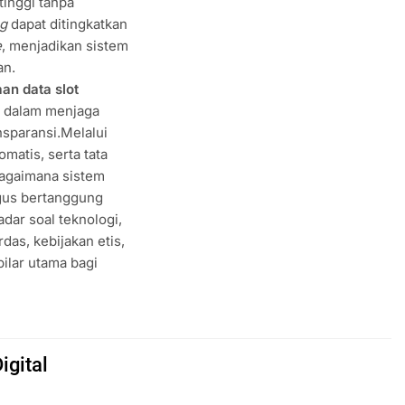
inggi tanpa
ng
dapat ditingkatkan
e
, menjadikan sistem
an.
an data slot
 dalam menjaga
sparansi.Melalui
omatis, serta tata
bagaimana sistem
igus bertanggung
dar soal teknologi,
das, kebijakan etis,
lar utama bagi
igital