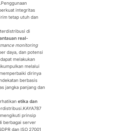
si.Penggunaan
rkuat integritas
rim tetap utuh dan
erdistribusi di
antauan real-
rmance monitoring
ber daya, dan potensi
s dapat melakukan
dikumpulkan melalui
 memperbaiki dirinya
endekatan berbasis
tas jangka panjang dan
erhatikan
etika dan
rdistribusi.KAYA787
mengikuti prinsip
i berbagai server
i GDPR dan ISO 27001