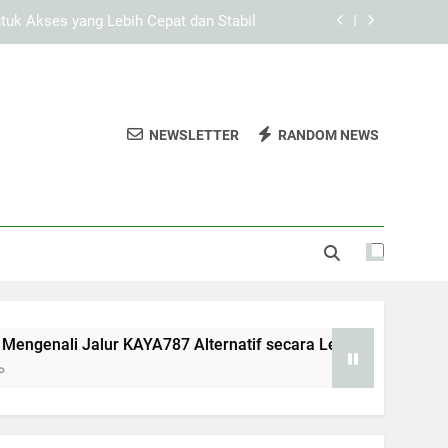
tuk Akses yang Lebih Cepat dan Stabil
KAYA787 Alternatif secara Lebih Aman
KAYA787 Alternatif secara Sistematis
NEWSLETTER
RANDOM NEWS
atif untuk Akses Fleksibel Kapan Saja
up
tuk Akses yang Lebih Cepat dan Stabil
re Investment Group.
KAYA787 Alternatif secara Lebih Aman
KAYA787 Alternatif secara Sistematis
alur KAYA787 Alternatif secara Lebih Aman
Panduan Me
3 Weeks Ago