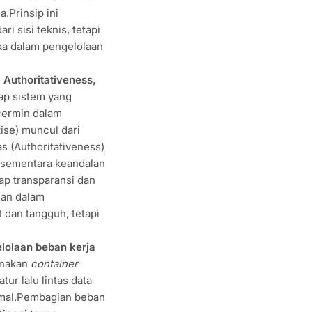
.Prinsip ini
i sisi teknis, tetapi
ka dalam pengelolaan
 Authoritativeness,
p sistem yang
cermin dalam
ise) muncul dari
as (Authoritativeness)
; sementara keandalan
ap transparansi dan
uan dalam
 dan tangguh, tetapi
lolaan beban kerja
unakan
container
ur lalu lintas data
imal.Pembagian beban