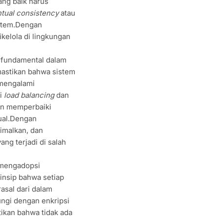
ang baik harus
tual consistency
atau
istem.Dengan
ikelola di lingkungan
fundamental dalam
emastikan bahwa sistem
mengalami
i
load balancing
dan
n memperbaiki
ual.Dengan
nimalkan, dan
ng terjadi di salah
 mengadopsi
prinsip bahwa setiap
rasal dari dalam
ungi dengan enkripsi
ikan bahwa tidak ada