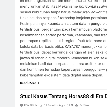
ini memungkinkan sistem mempertahankan kinerja t
menurunkan stabilitas.Mekanisme
horizontal scali
sesuai kebutuhan tanpa harus melakukan
downtim
fleksibel dan responsif terhadap lonjakan perminta
Kesimpulannya,
keandalan sistem dalam pengelola
terdistribusi
bergantung pada kemampuan platform
keseimbangan antara performa, keamanan, dan tran
penerapan replikasi multi-region, fault tolerance ot
kelola data berbasis etika, KAYA787 menunjukkan 
terdistribusi dapat berfungsi dengan efisien sekal
jawab di ranah digital modern.Keandalan bukan seka
melainkan hasil dari perpaduan antara arsitektur cer
dan komitmen terhadap kepercayaan pengguna — pi
keberlanjutan ekosistem data digital masa depan.
Read More
Studi Kasus Tentang Horas88 di Era D
02c88d7
11 Months Ago
0
6 Mins