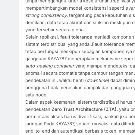
tanpa mengganggu kinerja keseluruhan.Replikasi y
mempertimbangkan model konsistensi seperti
even
strong consistency
, tergantung pada kebutuhan s
demikian, data tetap akurat dan sinkron meskipun d
yang tersebar secara global.
Selain replikasi,
fault tolerance
menjadi komponen 
sistem terdistribusi yang andal.Fault tolerance m
tetap berfungsi meskipun sebagian komponennya 
gangguan.KAYA787 menerapkan mekanisme sepert
auto-healing container
yang mampu mendeteksi da
anomali secara otomatis tanpa campur tangan man
pendekatan ini, waktu henti (
downtime
) dapat dimi
pengguna tidak merasakan dampak dari gangguan ya
satu node.
Dalam aspek keamanan, sistem terdistribusi harus
pendekatan
Zero Trust Architecture (ZTA)
, yaitu 
permintaan akses harus diverifikasi, bahkan jika be
jaringan.Pada KAYA787, setiap transaksi data dilind
end-to-end dan autentikasi berbasis token, memast