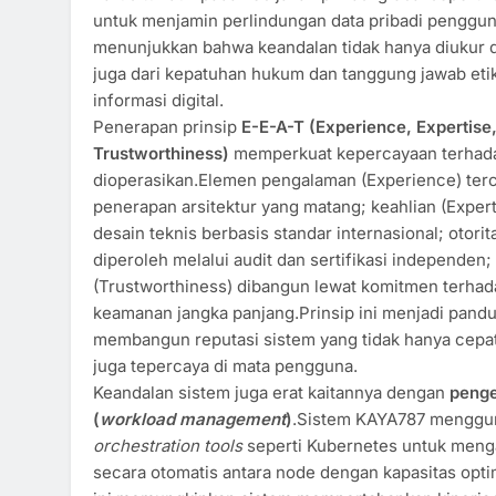
untuk menjamin perlindungan data pribadi pengguna
menunjukkan bahwa keandalan tidak hanya diukur dar
juga dari kepatuhan hukum dan tanggung jawab eti
informasi digital.
Penerapan prinsip
E-E-A-T (Experience, Expertise,
Trustworthiness)
memperkuat kepercayaan terhada
dioperasikan.Elemen pengalaman (Experience) ter
penerapan arsitektur yang matang; keahlian (Expert
desain teknis berbasis standar internasional; otorit
diperoleh melalui audit dan sertifikasi independen
(Trustworthiness) dibangun lewat komitmen terhad
keamanan jangka panjang.Prinsip ini menjadi pand
membangun reputasi sistem yang tidak hanya cepat
juga tepercaya di mata pengguna.
Keandalan sistem juga erat kaitannya dengan
penge
(
workload management
)
.Sistem KAYA787 mengg
orchestration tools
seperti Kubernetes untuk mengat
secara otomatis antara node dengan kapasitas opt