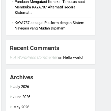
Panduan Mengatasi Koneksi Terputus saat
Membuka KAYA787 Alternatif secara
Sistematis
KAYA787 sebagai Platform dengan Sistem
Navigasi yang Mudah Dipahami
Recent Comments
A WordPress Commenter
on
Hello world!
Archives
July 2026
June 2026
May 2026