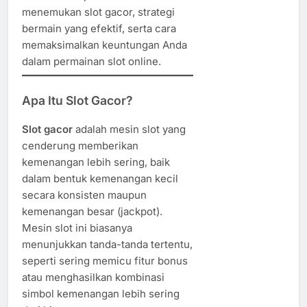
menemukan slot gacor, strategi
bermain yang efektif, serta cara
memaksimalkan keuntungan Anda
dalam permainan slot online.
Apa Itu Slot Gacor?
Slot gacor
adalah mesin slot yang
cenderung memberikan
kemenangan lebih sering, baik
dalam bentuk kemenangan kecil
secara konsisten maupun
kemenangan besar (jackpot).
Mesin slot ini biasanya
menunjukkan tanda-tanda tertentu,
seperti sering memicu fitur bonus
atau menghasilkan kombinasi
simbol kemenangan lebih sering