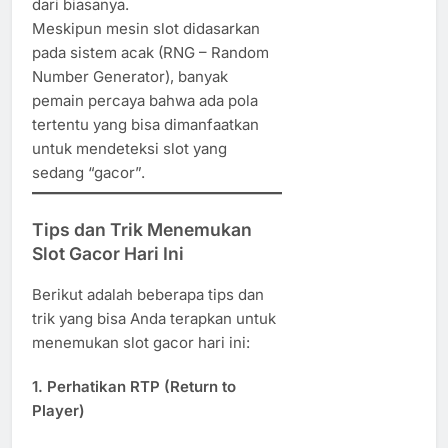
dari biasanya.
Meskipun mesin slot didasarkan
pada sistem acak (RNG – Random
Number Generator), banyak
pemain percaya bahwa ada pola
tertentu yang bisa dimanfaatkan
untuk mendeteksi slot yang
sedang “gacor”.
Tips dan Trik Menemukan
Slot Gacor Hari Ini
Berikut adalah beberapa tips dan
trik yang bisa Anda terapkan untuk
menemukan slot gacor hari ini:
1. Perhatikan RTP (Return to
Player)