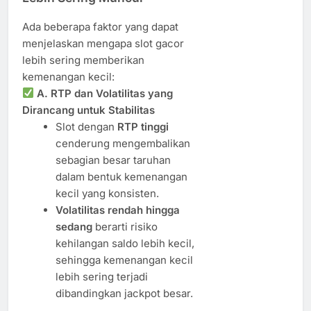
Ada beberapa faktor yang dapat
menjelaskan mengapa slot gacor
lebih sering memberikan
kemenangan kecil:
A. RTP dan Volatilitas yang
Dirancang untuk Stabilitas
Slot dengan
RTP tinggi
cenderung mengembalikan
sebagian besar taruhan
dalam bentuk kemenangan
kecil yang konsisten.
Volatilitas rendah hingga
sedang
berarti risiko
kehilangan saldo lebih kecil,
sehingga kemenangan kecil
lebih sering terjadi
dibandingkan jackpot besar.