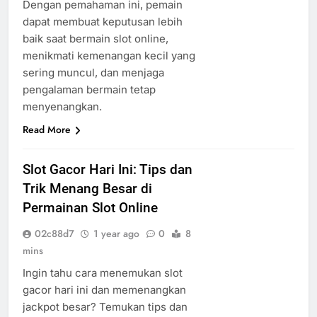
Dengan pemahaman ini, pemain
dapat membuat keputusan lebih
baik saat bermain slot online,
menikmati kemenangan kecil yang
sering muncul, dan menjaga
pengalaman bermain tetap
menyenangkan.
Read More
Slot Gacor Hari Ini: Tips dan
Trik Menang Besar di
Permainan Slot Online
02c88d7
1 year ago
0
8
mins
Ingin tahu cara menemukan slot
gacor hari ini dan memenangkan
jackpot besar? Temukan tips dan