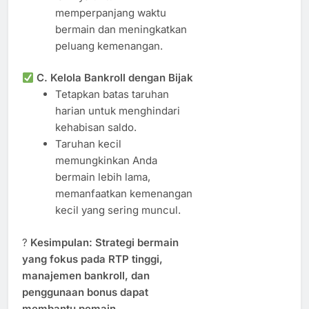
memperpanjang waktu
bermain dan meningkatkan
peluang kemenangan.
C. Kelola Bankroll dengan Bijak
Tetapkan batas taruhan
harian untuk menghindari
kehabisan saldo.
Taruhan kecil
memungkinkan Anda
bermain lebih lama,
memanfaatkan kemenangan
kecil yang sering muncul.
?
Kesimpulan:
Strategi bermain
yang fokus pada RTP tinggi,
manajemen bankroll, dan
penggunaan bonus dapat
membantu pemain