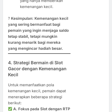
yang hanya memberikan
kemenangan kecil.
?
Kesimpulan:
Kemenangan kecil
yang sering bermanfaat bagi
pemain yang ingin menjaga saldo
tetap stabil, tetapi mungkin
kurang menarik bagi mereka
yang mengincar hadiah besar.
4. Strategi Bermain di Slot
Gacor dengan Kemenangan
Kecil
Untuk memanfaatkan pola
kemenangan kecil, pemain dapat
menerapkan beberapa strategi
berikut:
A. Fokus pada Slot dengan RTP