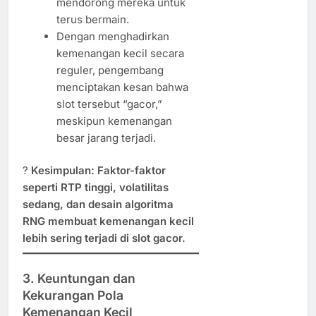
mendorong mereka untuk
terus bermain.
Dengan menghadirkan
kemenangan kecil secara
reguler, pengembang
menciptakan kesan bahwa
slot tersebut “gacor,”
meskipun kemenangan
besar jarang terjadi.
?
Kesimpulan:
Faktor-faktor
seperti RTP tinggi, volatilitas
sedang, dan desain algoritma
RNG membuat kemenangan kecil
lebih sering terjadi di slot gacor.
3. Keuntungan dan
Kekurangan Pola
Kemenangan Kecil