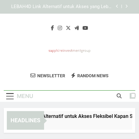
Skip
Panduan Mengenali Jalur KAYA787 Alternatif
to
secara Lebih Aman
content
Panduan Mengatasi Koneksi Terputus saat
Membuka KAYA787 Alternatif secara Sistematis
EDWINSLOT Link Alternatif untuk Akses Fleksibel
Kapan Saja
LEBAH4D Link Alternatif untuk Akses yang Lebih
Cepat dan Stabil
Panduan Mengenali Jalur KAYA787 Alternatif
secara Lebih Aman
Sapphire
Jelajahi Peluang Investasi Yang Cerdas Dan
Panduan Mengatasi Koneksi Terputus saat
NEWSLETTER
RANDOM NEWS
Investment
Membuka KAYA787 Alternatif secara Sistematis
Berkelanjutan Dengan Sapphire Investment
Group.
Group
MENU
WINSLOT Link Alternatif untuk Akses Fleksibel Kapan Saja
HEADLINES
eeks Ago