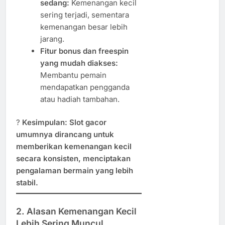
sedang:
Kemenangan kecil
sering terjadi, sementara
kemenangan besar lebih
jarang.
Fitur bonus dan freespin
yang mudah diakses:
Membantu pemain
mendapatkan pengganda
atau hadiah tambahan.
?
Kesimpulan:
Slot gacor
umumnya dirancang untuk
memberikan kemenangan kecil
secara konsisten, menciptakan
pengalaman bermain yang lebih
stabil.
2. Alasan Kemenangan Kecil
Lebih Sering Muncul