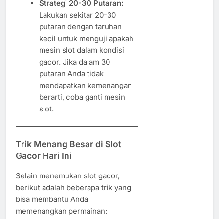
Strategi 20-30 Putaran:
Lakukan sekitar 20-30
putaran dengan taruhan
kecil untuk menguji apakah
mesin slot dalam kondisi
gacor. Jika dalam 30
putaran Anda tidak
mendapatkan kemenangan
berarti, coba ganti mesin
slot.
Trik Menang Besar di Slot
Gacor Hari Ini
Selain menemukan slot gacor,
berikut adalah beberapa trik yang
bisa membantu Anda
memenangkan permainan: