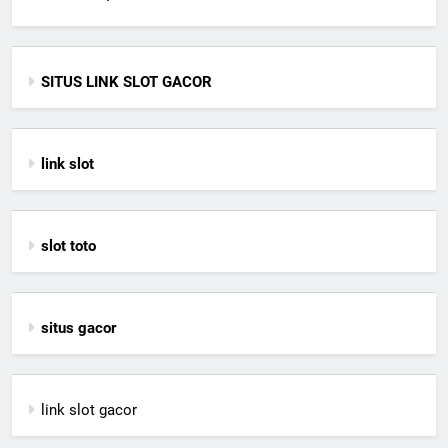
SITUS LINK SLOT GACOR
link slot
slot toto
situs gacor
link slot gacor