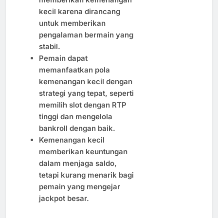
kecil karena dirancang
untuk memberikan
pengalaman bermain yang
stabil.
Pemain dapat
memanfaatkan pola
kemenangan kecil dengan
strategi yang tepat, seperti
memilih slot dengan RTP
tinggi dan mengelola
bankroll dengan baik.
Kemenangan kecil
memberikan keuntungan
dalam menjaga saldo,
tetapi kurang menarik bagi
pemain yang mengejar
jackpot besar.