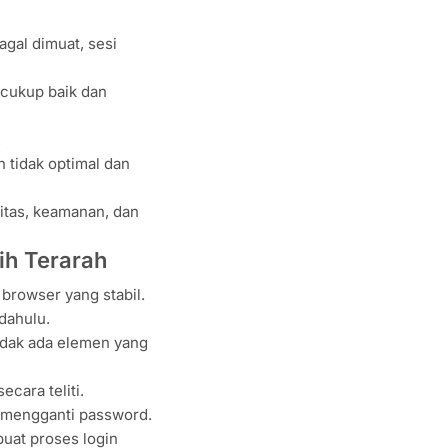
agal dimuat, sesi
 cukup baik dan
.
 tidak optimal dan
tas, keamanan, dan
ih Terarah
browser yang stabil.
 dahulu.
 tidak ada elemen yang
cara teliti.
h mengganti password.
uat proses login