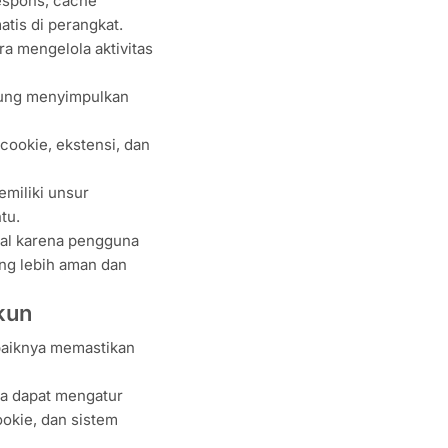
espons, cache
tis di perangkat.
 mengelola aktivitas
gsung menyimpulkan
cookie, ekstensi, dan
emiliki unsur
tu.
onal karena pengguna
ng lebih aman dan
kun
baiknya memastikan
na dapat mengatur
okie, dan sistem