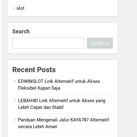
slot
Search
SEARCH
Recent Posts
EDWINSLOT Link Alternatif untuk Akses
Fleksibel Kapan Saja
LEBAH4D Link Alternatif untuk Akses yang
Lebih Cepat dan Stabil
Panduan Mengenali Jalur KAYA787 Alternatif
secara Lebih Aman