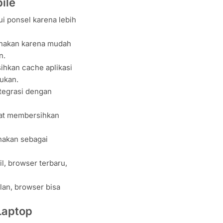
ile
i ponsel karena lebih
unakan karena mudah
n.
ihkan cache aplikasi
lukan.
ntegrasi dengan
pat membersihkan
unakan sebagai
l, browser terbaru,
alan, browser bisa
Laptop