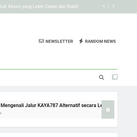
tuk Akses yang Lebih Cepat dan Stabil
KAYA787 Alternatif secara Lebih Aman
KAYA787 Alternatif secara Sistematis
NEWSLETTER
RANDOM NEWS
atif untuk Akses Fleksibel Kapan Saja
up
tuk Akses yang Lebih Cepat dan Stabil
re Investment Group.
KAYA787 Alternatif secara Lebih Aman
KAYA787 Alternatif secara Sistematis
alur KAYA787 Alternatif secara Lebih Aman
Panduan Me
3 Weeks Ago