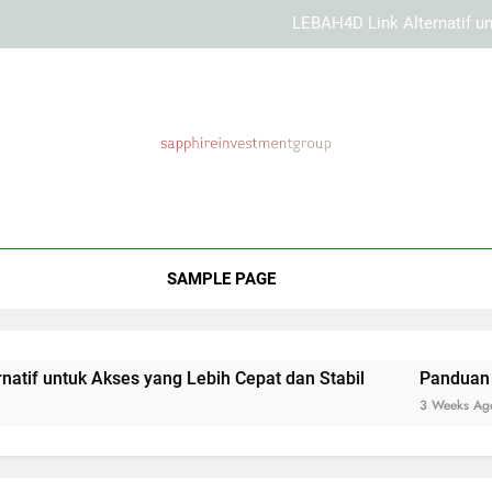
LEBAH4D Link Alternatif un
Panduan Mengenali Jalur 
Panduan Mengatasi Koneksi Terputus saat Membuka 
EDWINSLOT Link Altern
phire Investment Gro
LEBAH4D Link Alternatif un
eluang Investasi Yang Cerdas Dan Berkelanjutan Dengan Sapphi
Panduan Mengenali Jalur 
SAMPLE PAGE
Panduan Mengatasi Koneksi Terputus saat Membuka 
Akses yang Lebih Cepat dan Stabil
Panduan Mengenali J
3 Weeks Ago