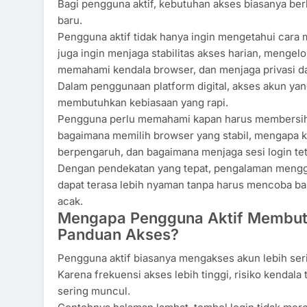
Bagi pengguna aktif, kebutuhan akses biasanya be
baru.
Pengguna aktif tidak hanya ingin mengetahui cara 
juga ingin menjaga stabilitas akses harian, mengelo
memahami kendala browser, dan menjaga privasi da
Dalam penggunaan platform digital, akses akun yan
membutuhkan kebiasaan yang rapi.
Pengguna perlu memahami kapan harus membersi
bagaimana memilih browser yang stabil, mengapa k
berpengaruh, dan bagaimana menjaga sesi login te
Dengan pendekatan yang tepat, pengalaman meng
dapat terasa lebih nyaman tanpa harus mencoba ba
acak.
Mengapa Pengguna Aktif Membu
Panduan Akses?
Pengguna aktif biasanya mengakses akun lebih ser
Karena frekuensi akses lebih tinggi, risiko kendala 
sering muncul.