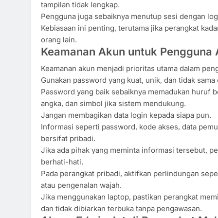
tampilan tidak lengkap.
Pengguna juga sebaiknya menutup sesi dengan logo
Kebiasaan ini penting, terutama jika perangkat kad
orang lain.
Keamanan Akun untuk Pengguna A
Keamanan akun menjadi prioritas utama dalam pen
Gunakan password yang kuat, unik, dan tidak sama 
Password yang baik sebaiknya memadukan huruf bes
angka, dan simbol jika sistem mendukung.
Jangan membagikan data login kepada siapa pun.
Informasi seperti password, kode akses, data pemul
bersifat pribadi.
Jika ada pihak yang meminta informasi tersebut, p
berhati-hati.
Pada perangkat pribadi, aktifkan perlindungan seperti
atau pengenalan wajah.
Jika menggunakan laptop, pastikan perangkat memil
dan tidak dibiarkan terbuka tanpa pengawasan.