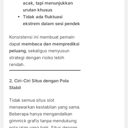
acak, tapi menunjukkan
urutan khusus
Tidak ada fluktuasi
ekstrem dalam sesi pendek
Konsistensi ini membuat pemain
dapat
membaca dan memprediksi
peluang
, sekaligus menyusun
strategi dengan risiko lebih
rendah.
2. Ciri-Ciri Situs dengan Pola
Stabil
Tidak semua situs slot
menawarkan kestabilan yang sama.
Beberapa hanya mengandalkan
gimmick grafis tanpa mendukung
pola jalan yang baik. Situs dengan