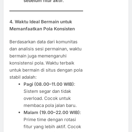
sebelum fitur aktif
.
4. Waktu Ideal Bermain untuk
Memanfaatkan Pola Konsisten
Berdasarkan data dari komunitas
dan analisis sesi permainan, waktu
bermain juga memengaruhi
konsistensi pola. Waktu terbaik
untuk bermain di situs dengan pola
stabil adalah:
Pagi (08.00–11.00 WIB)
:
Sistem segar dan tidak
overload. Cocok untuk
membaca pola jalan baru.
Malam (19.00–22.00 WIB)
:
Prime time dengan rotasi
fitur yang lebih aktif. Cocok