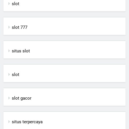
slot
slot 777
situs slot
slot
slot gacor
situs terpercaya