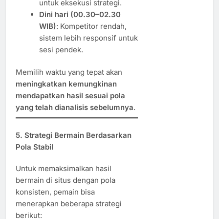
untuk eksekusi strategi.
Dini hari (00.30–02.30
WIB)
: Kompetitor rendah,
sistem lebih responsif untuk
sesi pendek.
Memilih waktu yang tepat akan
meningkatkan kemungkinan
mendapatkan hasil sesuai pola
yang telah dianalisis sebelumnya
.
5. Strategi Bermain Berdasarkan
Pola Stabil
Untuk memaksimalkan hasil
bermain di situs dengan pola
konsisten, pemain bisa
menerapkan beberapa strategi
berikut: