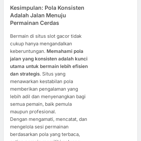
Kesimpulan: Pola Konsisten
Adalah Jalan Menuju
Permainan Cerdas
Bermain di situs slot gacor tidak
cukup hanya mengandalkan
keberuntungan.
Memahami pola
jalan yang konsisten adalah kunci
utama untuk bermain lebih efisien
dan strategis
. Situs yang
menawarkan kestabilan pola
memberikan pengalaman yang
lebih adil dan menyenangkan bagi
semua pemain, baik pemula
maupun profesional.
Dengan mengamati, mencatat, dan
mengelola sesi permainan
berdasarkan pola yang terbaca,