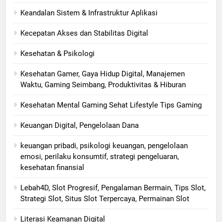
Keandalan Sistem & Infrastruktur Aplikasi
Kecepatan Akses dan Stabilitas Digital
Kesehatan & Psikologi
Kesehatan Gamer, Gaya Hidup Digital, Manajemen
Waktu, Gaming Seimbang, Produktivitas & Hiburan
Kesehatan Mental Gaming Sehat Lifestyle Tips Gaming
Keuangan Digital, Pengelolaan Dana
keuangan pribadi, psikologi keuangan, pengelolaan
emosi, perilaku konsumtif, strategi pengeluaran,
kesehatan finansial
Lebah4D, Slot Progresif, Pengalaman Bermain, Tips Slot,
Strategi Slot, Situs Slot Terpercaya, Permainan Slot
Literasi Keamanan Digital