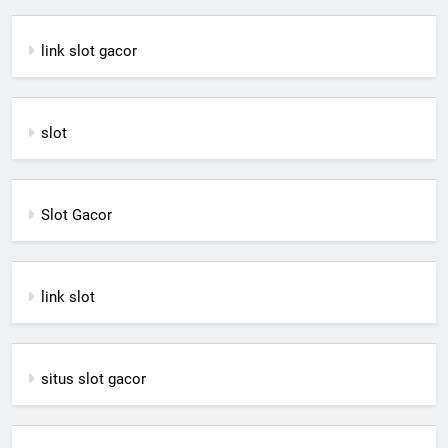
link slot gacor
slot
Slot Gacor
link slot
situs slot gacor