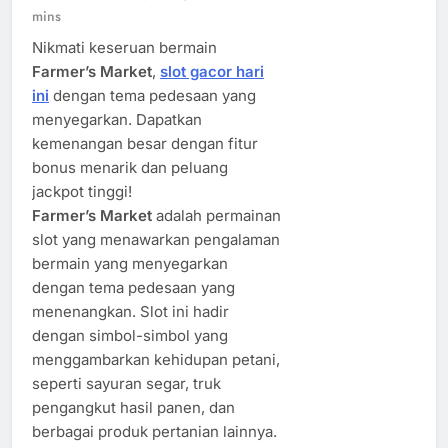
mins
Nikmati keseruan bermain
Farmer’s Market
,
slot gacor hari
ini
dengan tema pedesaan yang
menyegarkan. Dapatkan
kemenangan besar dengan fitur
bonus menarik dan peluang
jackpot tinggi!
Farmer’s Market
adalah permainan
slot yang menawarkan pengalaman
bermain yang menyegarkan
dengan tema pedesaan yang
menenangkan. Slot ini hadir
dengan simbol-simbol yang
menggambarkan kehidupan petani,
seperti sayuran segar, truk
pengangkut hasil panen, dan
berbagai produk pertanian lainnya.