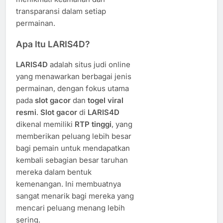
transparansi dalam setiap
permainan.
Apa Itu LARIS4D?
LARIS4D
adalah situs judi online
yang menawarkan berbagai jenis
permainan, dengan fokus utama
pada
slot gacor
dan
togel viral
resmi
.
Slot gacor
di
LARIS4D
dikenal memiliki
RTP tinggi
, yang
memberikan peluang lebih besar
bagi pemain untuk mendapatkan
kembali sebagian besar taruhan
mereka dalam bentuk
kemenangan. Ini membuatnya
sangat menarik bagi mereka yang
mencari peluang menang lebih
sering.