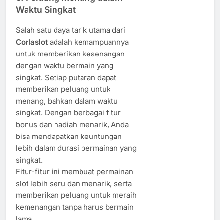
Waktu Singkat
Salah satu daya tarik utama dari
Corlaslot
adalah kemampuannya
untuk memberikan kesenangan
dengan waktu bermain yang
singkat. Setiap putaran dapat
memberikan peluang untuk
menang, bahkan dalam waktu
singkat. Dengan berbagai fitur
bonus dan hadiah menarik, Anda
bisa mendapatkan keuntungan
lebih dalam durasi permainan yang
singkat.
Fitur-fitur ini membuat permainan
slot lebih seru dan menarik, serta
memberikan peluang untuk meraih
kemenangan tanpa harus bermain
lama.