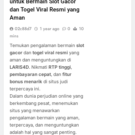
untuk Bermain Slot Gacor
dan Togel Viral Resmi yang
Aman
02c88d7
1 year ago
0
10
mins
Temukan pengalaman bermain
slot
gacor
dan
togel viral resmi
yang
aman dan menguntungkan di
LARIS4D
. Nikmati
RTP tinggi
,
pembayaran cepat
, dan
fitur
bonus menarik
di situs judi
terpercaya ini.
Dalam dunia perjudian online yang
berkembang pesat, menemukan
situs yang menawarkan
pengalaman bermain yang aman,
terpercaya, dan menguntungkan
adalah hal yang sangat penting.