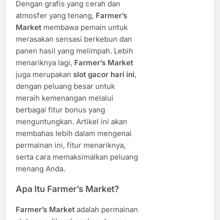
Dengan grafis yang cerah dan
atmosfer yang tenang,
Farmer’s
Market
membawa pemain untuk
merasakan sensasi berkebun dan
panen hasil yang melimpah. Lebih
menariknya lagi,
Farmer’s Market
juga merupakan
slot gacor hari ini
,
dengan peluang besar untuk
meraih kemenangan melalui
berbagai fitur bonus yang
menguntungkan. Artikel ini akan
membahas lebih dalam mengenai
permainan ini, fitur menariknya,
serta cara memaksimalkan peluang
menang Anda.
Apa Itu Farmer’s Market?
Farmer’s Market
adalah permainan