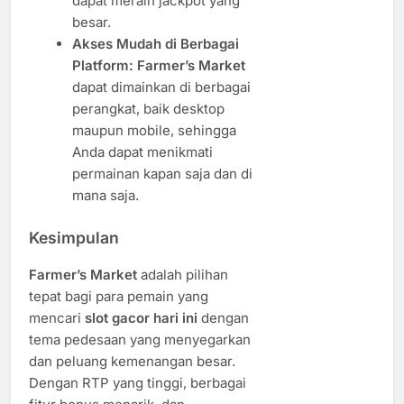
dapat meraih jackpot yang
besar.
Akses Mudah di Berbagai
Platform:
Farmer’s Market
dapat dimainkan di berbagai
perangkat, baik desktop
maupun mobile, sehingga
Anda dapat menikmati
permainan kapan saja dan di
mana saja.
Kesimpulan
Farmer’s Market
adalah pilihan
tepat bagi para pemain yang
mencari
slot gacor hari ini
dengan
tema pedesaan yang menyegarkan
dan peluang kemenangan besar.
Dengan RTP yang tinggi, berbagai