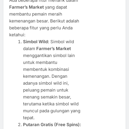
Ada beberapa fitur menarik dalam
Farmer’s Market
yang dapat
membantu pemain meraih
kemenangan besar. Berikut adalah
beberapa fitur yang perlu Anda
ketahui:
Simbol Wild:
Simbol wild
dalam
Farmer’s Market
menggantikan simbol lain
untuk membantu
membentuk kombinasi
kemenangan. Dengan
adanya simbol wild ini,
peluang pemain untuk
menang semakin besar,
terutama ketika simbol wild
muncul pada gulungan yang
tepat.
Putaran Gratis (Free Spins):