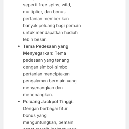
seperti free spins, wild,
multiplier, dan bonus
pertanian memberikan
banyak peluang bagi pemain
untuk mendapatkan hadiah
lebih besar.
Tema Pedesaan yang
Menyegarkan:
Tema
pedesaan yang tenang
dengan simbol-simbol
pertanian menciptakan
pengalaman bermain yang
menyenangkan dan
menenangkan.
Peluang Jackpot Tinggi:
Dengan berbagai fitur
bonus yang
menguntungkan, pemain