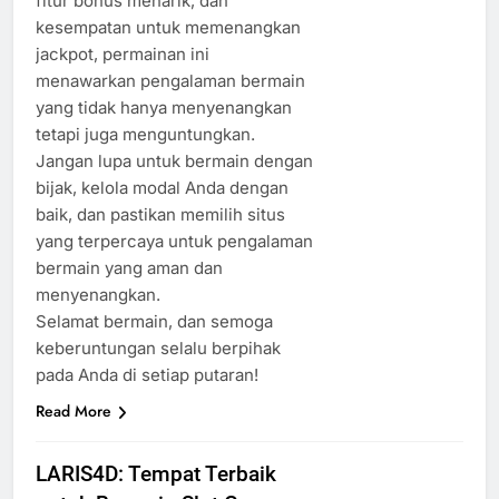
fitur bonus menarik, dan
kesempatan untuk memenangkan
jackpot, permainan ini
menawarkan pengalaman bermain
yang tidak hanya menyenangkan
tetapi juga menguntungkan.
Jangan lupa untuk bermain dengan
bijak, kelola modal Anda dengan
baik, dan pastikan memilih situs
yang terpercaya untuk pengalaman
bermain yang aman dan
menyenangkan.
Selamat bermain, dan semoga
keberuntungan selalu berpihak
pada Anda di setiap putaran!
Read More
LARIS4D: Tempat Terbaik