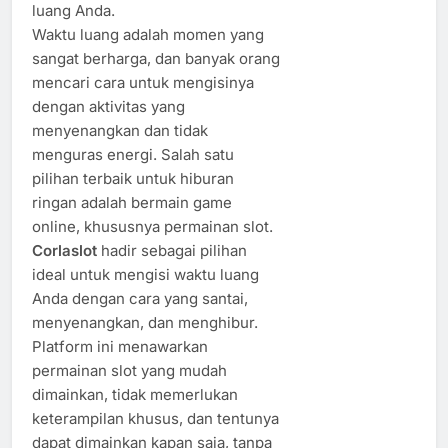
luang Anda.
Waktu luang adalah momen yang
sangat berharga, dan banyak orang
mencari cara untuk mengisinya
dengan aktivitas yang
menyenangkan dan tidak
menguras energi. Salah satu
pilihan terbaik untuk hiburan
ringan adalah bermain game
online, khususnya permainan slot.
Corlaslot
hadir sebagai pilihan
ideal untuk mengisi waktu luang
Anda dengan cara yang santai,
menyenangkan, dan menghibur.
Platform ini menawarkan
permainan slot yang mudah
dimainkan, tidak memerlukan
keterampilan khusus, dan tentunya
dapat dimainkan kapan saja, tanpa