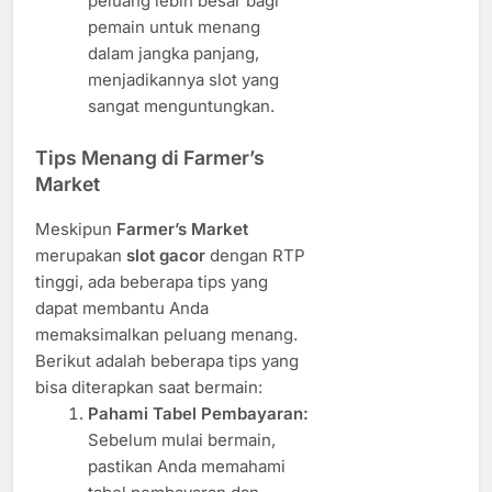
peluang lebih besar bagi
pemain untuk menang
dalam jangka panjang,
menjadikannya slot yang
sangat menguntungkan.
Tips Menang di Farmer’s
Market
Meskipun
Farmer’s Market
merupakan
slot gacor
dengan RTP
tinggi, ada beberapa tips yang
dapat membantu Anda
memaksimalkan peluang menang.
Berikut adalah beberapa tips yang
bisa diterapkan saat bermain:
Pahami Tabel Pembayaran:
Sebelum mulai bermain,
pastikan Anda memahami