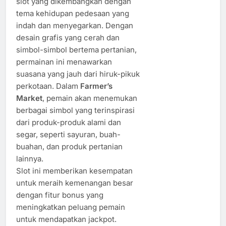
slot yang dikembangkan dengan
tema kehidupan pedesaan yang
indah dan menyegarkan. Dengan
desain grafis yang cerah dan
simbol-simbol bertema pertanian,
permainan ini menawarkan
suasana yang jauh dari hiruk-pikuk
perkotaan. Dalam
Farmer’s
Market
, pemain akan menemukan
berbagai simbol yang terinspirasi
dari produk-produk alami dan
segar, seperti sayuran, buah-
buahan, dan produk pertanian
lainnya.
Slot ini memberikan kesempatan
untuk meraih kemenangan besar
dengan fitur bonus yang
meningkatkan peluang pemain
untuk mendapatkan jackpot.