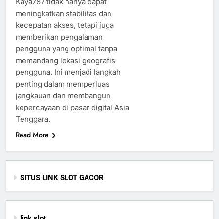
Kaya787 tidak hanya dapat
meningkatkan stabilitas dan
kecepatan akses, tetapi juga
memberikan pengalaman
pengguna yang optimal tanpa
memandang lokasi geografis
pengguna. Ini menjadi langkah
penting dalam memperluas
jangkauan dan membangun
kepercayaan di pasar digital Asia
Tenggara.
Read More
SITUS LINK SLOT GACOR
link slot