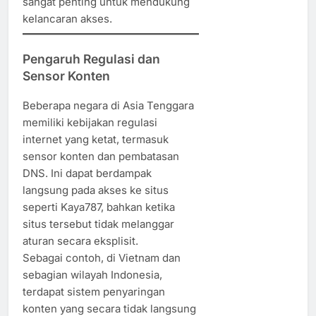
sangat penting untuk mendukung
kelancaran akses.
Pengaruh Regulasi dan
Sensor Konten
Beberapa negara di Asia Tenggara
memiliki kebijakan regulasi
internet yang ketat, termasuk
sensor konten dan pembatasan
DNS. Ini dapat berdampak
langsung pada akses ke situs
seperti Kaya787, bahkan ketika
situs tersebut tidak melanggar
aturan secara eksplisit.
Sebagai contoh, di Vietnam dan
sebagian wilayah Indonesia,
terdapat sistem penyaringan
konten yang secara tidak langsung