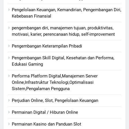
Pengelolaan Keuangan, Kemandirian, Pengembangan Diri,
Kebebasan Finansial
pengembangan diri, manajemen tujuan, produktivitas,
motivasi, karier, perencanaan hidup, self-improvement
Pengembangan Keterampilan Pribadi
Pengembangan Skill Digital, Kesehatan dan Performa,
Edukasi Gaming
Performa Platform Digital,Manajemen Server
Online,Infrastruktur Teknologi,Optimalisasi
Sistem,Pengalaman Pengguna
Perjudian Online, Slot, Pengelolaan Keuangan
Permainan Digital / Hiburan Online
Permainan Kasino dan Panduan Slot