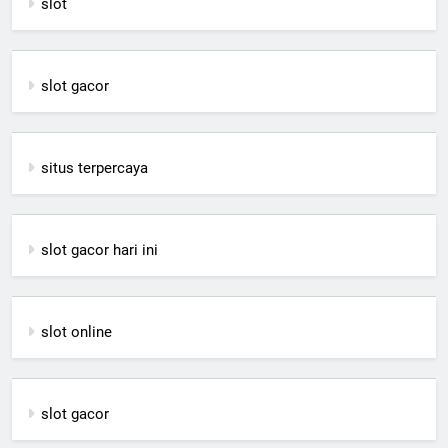
slot
slot gacor
situs terpercaya
slot gacor hari ini
slot online
slot gacor