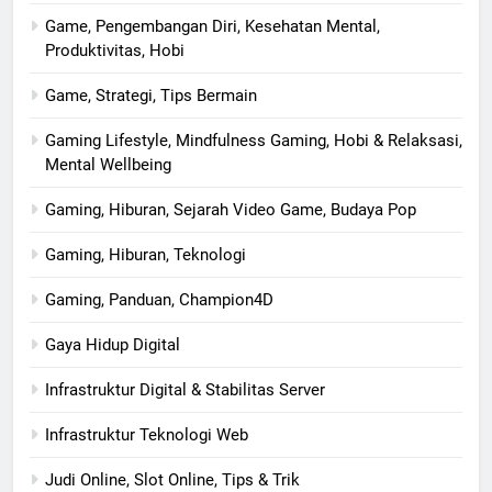
Game, Pengembangan Diri, Kesehatan Mental,
Produktivitas, Hobi
Game, Strategi, Tips Bermain
Gaming Lifestyle, Mindfulness Gaming, Hobi & Relaksasi,
Mental Wellbeing
Gaming, Hiburan, Sejarah Video Game, Budaya Pop
Gaming, Hiburan, Teknologi
Gaming, Panduan, Champion4D
Gaya Hidup Digital
Infrastruktur Digital & Stabilitas Server
Infrastruktur Teknologi Web
Judi Online, Slot Online, Tips & Trik