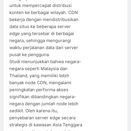
untuk mempercepat distribusi
konten ke berbagai wilayah. CDN
bekerja dengan mendistribusikan
data situs ke beberapa server
edge yang tersebar di berbagai
negara, sehingga mengurangi
waktu perjalanan data dari server
pusat ke pengguna.
Studi menunjukkan bahwa negara-
negara seperti Malaysia dan
Thailand, yang memiliki lebih
banyak node CDN, mengalami
peningkatan performa akses
signifikan dibandingkan negara-
negara dengan jumlah node lebih
sedikit. Oleh karena itu,
penyebaran server edge secara
strategis di kawasan Asia Tenggara