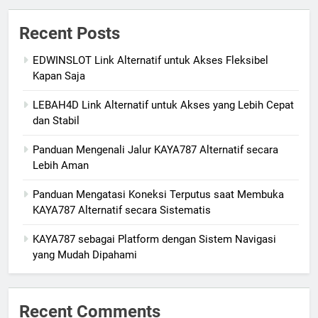
Recent Posts
EDWINSLOT Link Alternatif untuk Akses Fleksibel
Kapan Saja
LEBAH4D Link Alternatif untuk Akses yang Lebih Cepat
dan Stabil
Panduan Mengenali Jalur KAYA787 Alternatif secara
Lebih Aman
Panduan Mengatasi Koneksi Terputus saat Membuka
KAYA787 Alternatif secara Sistematis
KAYA787 sebagai Platform dengan Sistem Navigasi
yang Mudah Dipahami
Recent Comments