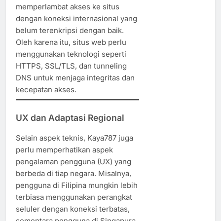
memperlambat akses ke situs
dengan koneksi internasional yang
belum terenkripsi dengan baik.
Oleh karena itu, situs web perlu
menggunakan teknologi seperti
HTTPS, SSL/TLS, dan tunneling
DNS untuk menjaga integritas dan
kecepatan akses.
UX dan Adaptasi Regional
Selain aspek teknis, Kaya787 juga
perlu memperhatikan aspek
pengalaman pengguna (UX) yang
berbeda di tiap negara. Misalnya,
pengguna di Filipina mungkin lebih
terbiasa menggunakan perangkat
seluler dengan koneksi terbatas,
sementara pengguna di Singapura