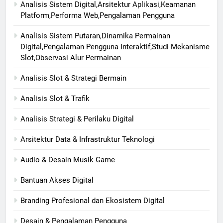
Analisis Sistem Digital,Arsitektur Aplikasi,Keamanan
Platform,Performa Web,Pengalaman Pengguna
Analisis Sistem Putaran,Dinamika Permainan
Digital,Pengalaman Pengguna Interaktif,Studi Mekanisme
Slot,Observasi Alur Permainan
Analisis Slot & Strategi Bermain
Analisis Slot & Trafik
Analisis Strategi & Perilaku Digital
Arsitektur Data & Infrastruktur Teknologi
Audio & Desain Musik Game
Bantuan Akses Digital
Branding Profesional dan Ekosistem Digital
Desain & Pengalaman Pengguna