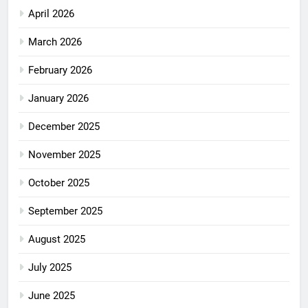
April 2026
March 2026
February 2026
January 2026
December 2025
November 2025
October 2025
September 2025
August 2025
July 2025
June 2025