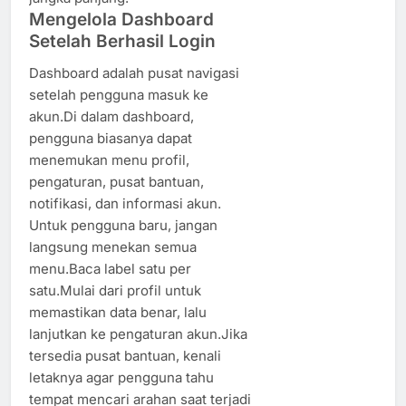
Mengelola Dashboard
Setelah Berhasil Login
Dashboard adalah pusat navigasi
setelah pengguna masuk ke
akun.Di dalam dashboard,
pengguna biasanya dapat
menemukan menu profil,
pengaturan, pusat bantuan,
notifikasi, dan informasi akun.
Untuk pengguna baru, jangan
langsung menekan semua
menu.Baca label satu per
satu.Mulai dari profil untuk
memastikan data benar, lalu
lanjutkan ke pengaturan akun.Jika
tersedia pusat bantuan, kenali
letaknya agar pengguna tahu
tempat mencari arahan saat terjadi