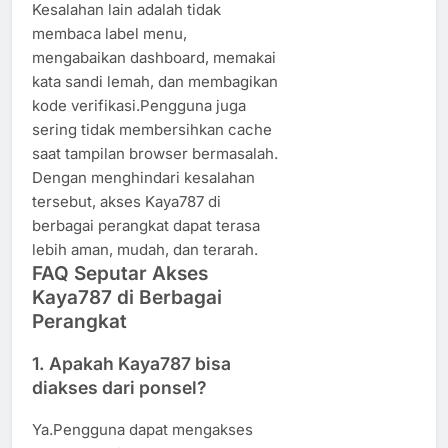
Kesalahan lain adalah tidak
membaca label menu,
mengabaikan dashboard, memakai
kata sandi lemah, dan membagikan
kode verifikasi.Pengguna juga
sering tidak membersihkan cache
saat tampilan browser bermasalah.
Dengan menghindari kesalahan
tersebut, akses Kaya787 di
berbagai perangkat dapat terasa
lebih aman, mudah, dan terarah.
FAQ Seputar Akses
Kaya787 di Berbagai
Perangkat
1. Apakah Kaya787 bisa
diakses dari ponsel?
Ya.Pengguna dapat mengakses