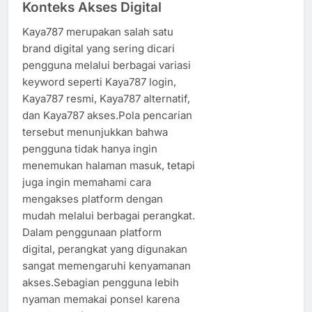
Konteks Akses Digital
Kaya787 merupakan salah satu
brand digital yang sering dicari
pengguna melalui berbagai variasi
keyword seperti Kaya787 login,
Kaya787 resmi, Kaya787 alternatif,
dan Kaya787 akses.Pola pencarian
tersebut menunjukkan bahwa
pengguna tidak hanya ingin
menemukan halaman masuk, tetapi
juga ingin memahami cara
mengakses platform dengan
mudah melalui berbagai perangkat.
Dalam penggunaan platform
digital, perangkat yang digunakan
sangat memengaruhi kenyamanan
akses.Sebagian pengguna lebih
nyaman memakai ponsel karena