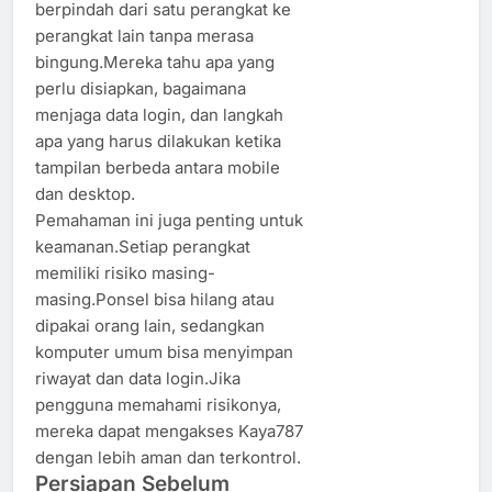
berpindah dari satu perangkat ke
perangkat lain tanpa merasa
bingung.Mereka tahu apa yang
perlu disiapkan, bagaimana
menjaga data login, dan langkah
apa yang harus dilakukan ketika
tampilan berbeda antara mobile
dan desktop.
Pemahaman ini juga penting untuk
keamanan.Setiap perangkat
memiliki risiko masing-
masing.Ponsel bisa hilang atau
dipakai orang lain, sedangkan
komputer umum bisa menyimpan
riwayat dan data login.Jika
pengguna memahami risikonya,
mereka dapat mengakses Kaya787
dengan lebih aman dan terkontrol.
Persiapan Sebelum