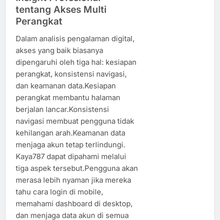
tentang Akses Multi
Perangkat
Dalam analisis pengalaman digital,
akses yang baik biasanya
dipengaruhi oleh tiga hal: kesiapan
perangkat, konsistensi navigasi,
dan keamanan data.Kesiapan
perangkat membantu halaman
berjalan lancar.Konsistensi
navigasi membuat pengguna tidak
kehilangan arah.Keamanan data
menjaga akun tetap terlindungi.
Kaya787 dapat dipahami melalui
tiga aspek tersebut.Pengguna akan
merasa lebih nyaman jika mereka
tahu cara login di mobile,
memahami dashboard di desktop,
dan menjaga data akun di semua