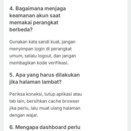
4. Bagaimana menjaga
keamanan akun saat
memakai perangkat
berbeda?
Gunakan kata sandi kuat, jangan
menyimpan login di perangkat
umum, selalu logout, dan jangan
membagikan kode verifikasi.
5. Apa yang harus dilakukan
jika halaman lambat?
Periksa koneksi, tutup aplikasi atau
tab lain, bersihkan cache browser
jika perlu, lalu muat ulang halaman
dengan wajar.
6. Mengapa dashboard perlu