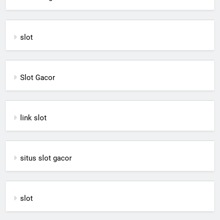
slot
Slot Gacor
link slot
situs slot gacor
slot