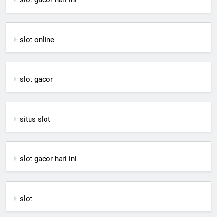
slot online
slot gacor
situs slot
slot gacor hari ini
slot