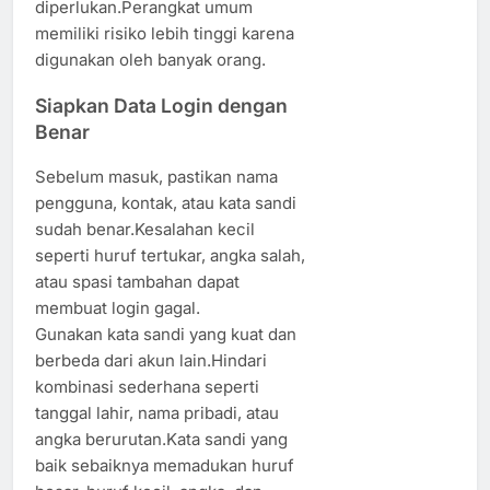
diperlukan.Perangkat umum
memiliki risiko lebih tinggi karena
digunakan oleh banyak orang.
Siapkan Data Login dengan
Benar
Sebelum masuk, pastikan nama
pengguna, kontak, atau kata sandi
sudah benar.Kesalahan kecil
seperti huruf tertukar, angka salah,
atau spasi tambahan dapat
membuat login gagal.
Gunakan kata sandi yang kuat dan
berbeda dari akun lain.Hindari
kombinasi sederhana seperti
tanggal lahir, nama pribadi, atau
angka berurutan.Kata sandi yang
baik sebaiknya memadukan huruf