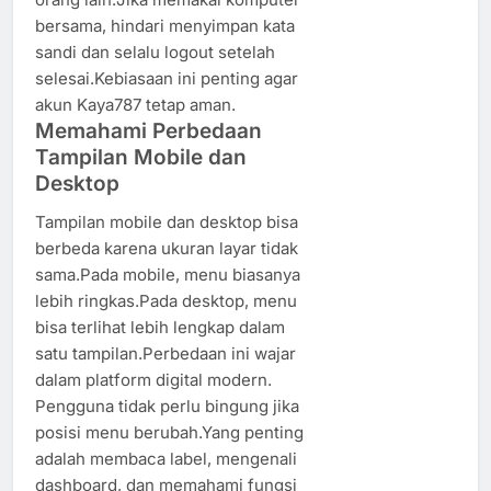
bersama, hindari menyimpan kata
sandi dan selalu logout setelah
selesai.Kebiasaan ini penting agar
akun Kaya787 tetap aman.
Memahami Perbedaan
Tampilan Mobile dan
Desktop
Tampilan mobile dan desktop bisa
berbeda karena ukuran layar tidak
sama.Pada mobile, menu biasanya
lebih ringkas.Pada desktop, menu
bisa terlihat lebih lengkap dalam
satu tampilan.Perbedaan ini wajar
dalam platform digital modern.
Pengguna tidak perlu bingung jika
posisi menu berubah.Yang penting
adalah membaca label, mengenali
dashboard, dan memahami fungsi