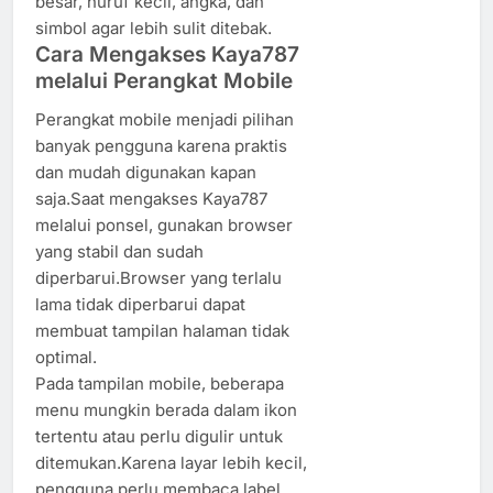
besar, huruf kecil, angka, dan
simbol agar lebih sulit ditebak.
Cara Mengakses Kaya787
melalui Perangkat Mobile
Perangkat mobile menjadi pilihan
banyak pengguna karena praktis
dan mudah digunakan kapan
saja.Saat mengakses Kaya787
melalui ponsel, gunakan browser
yang stabil dan sudah
diperbarui.Browser yang terlalu
lama tidak diperbarui dapat
membuat tampilan halaman tidak
optimal.
Pada tampilan mobile, beberapa
menu mungkin berada dalam ikon
tertentu atau perlu digulir untuk
ditemukan.Karena layar lebih kecil,
pengguna perlu membaca label