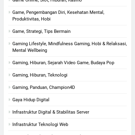
Game, Pengembangan Diri, Kesehatan Mental,
Produktivitas, Hobi
Game, Strategi, Tips Bermain
Gaming Lifestyle, Mindfulness Gaming, Hobi & Relaksasi,
Mental Wellbeing
Gaming, Hiburan, Sejarah Video Game, Budaya Pop
Gaming, Hiburan, Teknologi
Gaming, Panduan, Champion4D
Gaya Hidup Digital
Infrastruktur Digital & Stabilitas Server
Infrastruktur Teknologi Web