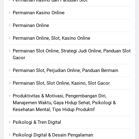
Permainan Kasino Online
Permainan Online
Permainan Online, Slot, Kasino Online
Permainan Slot Online, Strategi Judi Online, Panduan Slot
Gacor
Permainan Slot, Perjudian Online, Panduan Bermain
Permainan Slot, Slot Online, Kasino, Slot Gacor
Produktivitas & Motivasi, Pengembangan Diri,
Manajemen Waktu, Gaya Hidup Sehat, Psikologi &
Kesehatan Mental, Tips Hidup Produktif
Psikologi & Tren Digital
Psikologi Digital & Desain Pengalaman