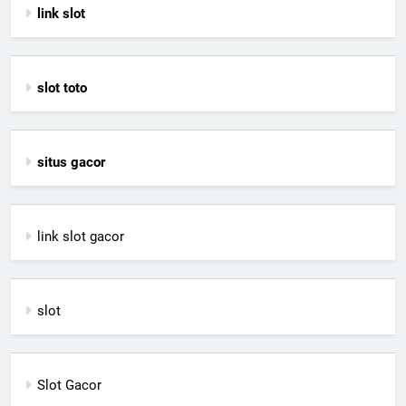
link slot
slot toto
situs gacor
link slot gacor
slot
Slot Gacor