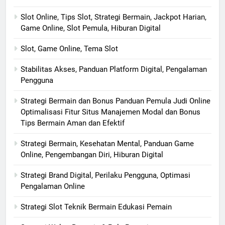
Slot Online, Tips Slot, Strategi Bermain, Jackpot Harian,
Game Online, Slot Pemula, Hiburan Digital
Slot, Game Online, Tema Slot
Stabilitas Akses, Panduan Platform Digital, Pengalaman
Pengguna
Strategi Bermain dan Bonus Panduan Pemula Judi Online
Optimalisasi Fitur Situs Manajemen Modal dan Bonus
Tips Bermain Aman dan Efektif
Strategi Bermain, Kesehatan Mental, Panduan Game
Online, Pengembangan Diri, Hiburan Digital
Strategi Brand Digital, Perilaku Pengguna, Optimasi
Pengalaman Online
Strategi Slot Teknik Bermain Edukasi Pemain