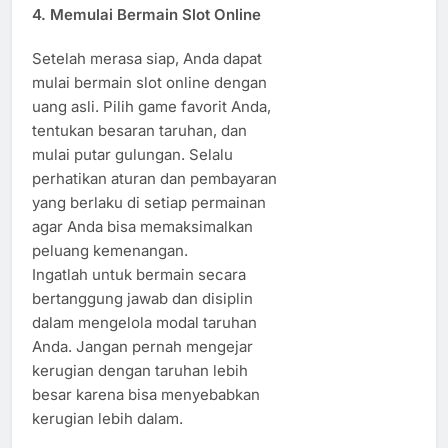
4. Memulai Bermain Slot Online
Setelah merasa siap, Anda dapat
mulai bermain slot online dengan
uang asli. Pilih game favorit Anda,
tentukan besaran taruhan, dan
mulai putar gulungan. Selalu
perhatikan aturan dan pembayaran
yang berlaku di setiap permainan
agar Anda bisa memaksimalkan
peluang kemenangan.
Ingatlah untuk bermain secara
bertanggung jawab dan disiplin
dalam mengelola modal taruhan
Anda. Jangan pernah mengejar
kerugian dengan taruhan lebih
besar karena bisa menyebabkan
kerugian lebih dalam.