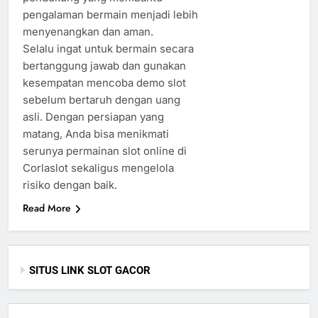
pengalaman bermain menjadi lebih
menyenangkan dan aman.
Selalu ingat untuk bermain secara
bertanggung jawab dan gunakan
kesempatan mencoba demo slot
sebelum bertaruh dengan uang
asli. Dengan persiapan yang
matang, Anda bisa menikmati
serunya permainan slot online di
Corlaslot sekaligus mengelola
risiko dengan baik.
Read More
SITUS LINK SLOT GACOR