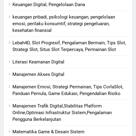
Keuangan Digital, Pengelolaan Dana
keuangan pribadi, psikologi keuangan, pengelolaan
emosi, perilaku konsumtif, strategi pengeluaran,
kesehatan finansial
Lebah4D, Slot Progresif, Pengalaman Bermain, Tips Slot,
Strategi Slot, Situs Slot Terpercaya, Permainan Slot
Literasi Keamanan Digital
Manajemen Akses Digital
Manajemen Emosi, Strategi Permainan, Tips CorlaSlot,
Panduan Pemula, Game Edukasi, Pengendalian Risiko
Manajemen Trafik Digital,Stabilitas Platform
Online,Optimasi Infrastruktur Sistem,Pengalaman
Pengguna Berkelanjutan
Matematika Game & Desain Sistem