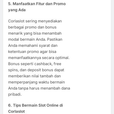
5. Manfaatkan Fitur dan Promo
yang Ada
Corlaslot sering menyediakan
berbagai promo dan bonus
menarik yang bisa menambah
modal bermain Anda. Pastikan
Anda memahami syarat dan
ketentuan promo agar bisa
memanfaatkannya secara optimal.
Bonus seperti cashback, free
spins, dan deposit bonus dapat
memberikan nilai tambah dan
memperpanjang waktu bermain
Anda tanpa harus menambah dana
pribadi.
6. Tips Bermain Slot Online di
Corlaslot