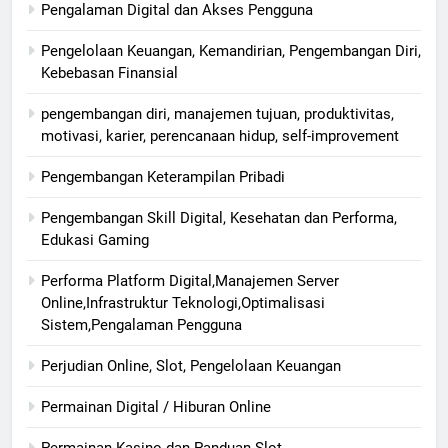
Pengalaman Digital dan Akses Pengguna
Pengelolaan Keuangan, Kemandirian, Pengembangan Diri,
Kebebasan Finansial
pengembangan diri, manajemen tujuan, produktivitas,
motivasi, karier, perencanaan hidup, self-improvement
Pengembangan Keterampilan Pribadi
Pengembangan Skill Digital, Kesehatan dan Performa,
Edukasi Gaming
Performa Platform Digital,Manajemen Server
Online,Infrastruktur Teknologi,Optimalisasi
Sistem,Pengalaman Pengguna
Perjudian Online, Slot, Pengelolaan Keuangan
Permainan Digital / Hiburan Online
Permainan Kasino dan Panduan Slot