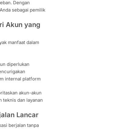
beban. Dengan
Anda sebagai pemilik
ri Akun yang
nyak manfaat dalam
un diperlukan
encurigakan
m internal platform
oritaskan akun-akun
n teknis dan layanan
jalan Lancar
asi berjalan tanpa