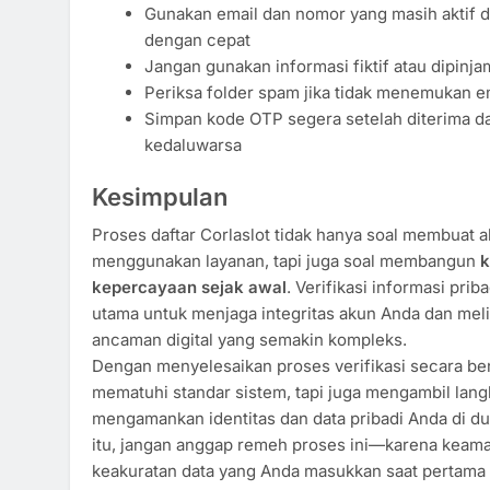
Gunakan email dan nomor yang masih aktif d
dengan cepat
Jangan gunakan informasi fiktif atau dipinjam
Periksa folder spam jika tidak menemukan ema
Simpan kode OTP segera setelah diterima 
kedaluwarsa
Kesimpulan
Proses daftar Corlaslot tidak hanya soal membuat 
menggunakan layanan, tapi juga soal membangun
k
kepercayaan sejak awal
. Verifikasi informasi prib
utama untuk menjaga integritas akun Anda dan meli
ancaman digital yang semakin kompleks.
Dengan menyelesaikan proses verifikasi secara ben
mematuhi standar sistem, tapi juga mengambil lang
mengamankan identitas dan data pribadi Anda di dun
itu, jangan anggap remeh proses ini—karena keama
keakuratan data yang Anda masukkan saat pertama k