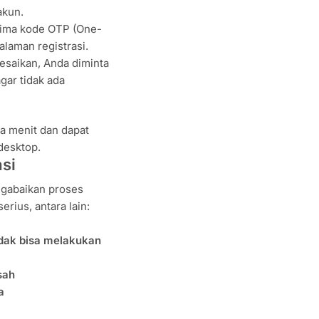
akun.
rima kode OTP (One-
laman registrasi.
esaikan, Anda diminta
gar tidak ada
a menit dan dapat
desktop.
asi
ngabaikan proses
rius, antara lain:
idak bisa melakukan
sah
a