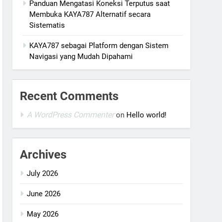
Panduan Mengatasi Koneksi Terputus saat
Membuka KAYA787 Alternatif secara
Sistematis
KAYA787 sebagai Platform dengan Sistem
Navigasi yang Mudah Dipahami
Recent Comments
A WordPress Commenter
on
Hello world!
Archives
July 2026
June 2026
May 2026