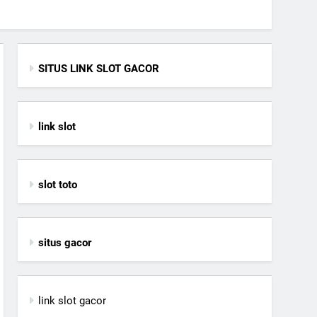
SITUS LINK SLOT GACOR
link slot
slot toto
situs gacor
link slot gacor