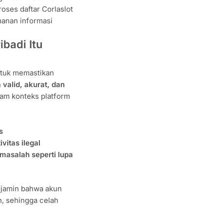
oses daftar Corlaslot
manan informasi
ibadi Itu
ntuk memastikan
h
valid, akurat, dan
lam konteks platform
s
vitas ilegal
masalah seperti lupa
enjamin bahwa akun
h, sehingga celah