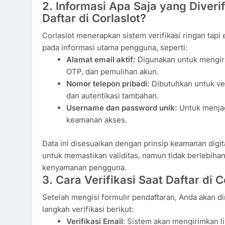
2. Informasi Apa Saja yang Diverif
Daftar di Corlaslot?
Corlaslot menerapkan sistem verifikasi ringan tapi 
pada informasi utama pengguna, seperti:
Alamat email aktif:
Digunakan untuk mengiri
OTP, dan pemulihan akun.
Nomor telepon pribadi:
Dibutuhkan untuk ver
dan autentikasi tambahan.
Username dan password unik:
Untuk menjag
keamanan akses.
Data ini disesuaikan dengan prinsip keamanan digi
untuk memastikan validitas, namun tidak berlebiha
kenyamanan pengguna.
3. Cara Verifikasi Saat Daftar di C
Setelah mengisi formulir pendaftaran, Anda akan d
langkah verifikasi berikut:
Verifikasi Email
: Sistem akan mengirimkan li