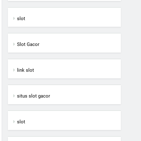
slot
Slot Gacor
link slot
situs slot gacor
slot