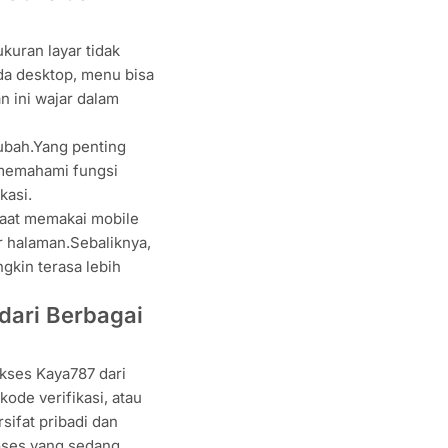
kuran layar tidak
da desktop, menu bisa
n ini wajar dalam
ubah.Yang penting
 memahami fungsi
kasi.
saat memakai mobile
r halaman.Sebaliknya,
gkin terasa lebih
ari Berbagai
kses Kaya787 dari
ode verifikasi, atau
sifat pribadi dan
oses yang sedang