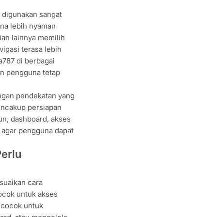
g digunakan sangat
na lebih nyaman
ian lainnya memilih
vigasi terasa lebih
787 di berbagai
an pengguna tetap
ngan pendekatan yang
mencakup persiapan
un, dashboard, akses
a agar pengguna dapat
erlu
suaikan cara
ocok untuk akses
 cocok untuk