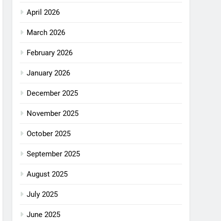
April 2026
March 2026
February 2026
January 2026
December 2025
November 2025
October 2025
September 2025
August 2025
July 2025
June 2025