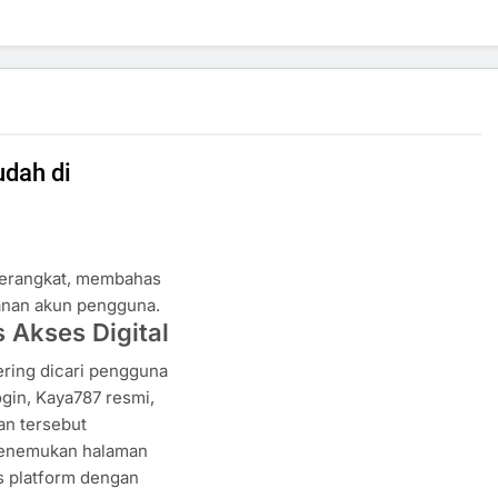
dah di
perangkat, membahas
anan akun pengguna.
Akses Digital
ering dicari pengguna
ogin, Kaya787 resmi,
an tersebut
menemukan halaman
s platform dengan