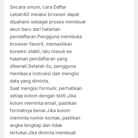
Secara umum, cara Daftar
Lebah4D melalui browser dapat
dipahami sebagai proses membuat
akun baru dari halaman
pendaftaran.Pengguna membuka
browser favorit, memastikan
koneksi stabil, lalu masuk ke
halaman pendaftaran yang
dikenali.Setelah itu, pengguna
membaca instruksi dan mengisi
data yang diminta.
Saat mengisi formulir, perhatikan
setiap kolom dengan teliti.Jika
kolom meminta email, pastikan
formatnya benar.Jika kolom
meminta nomor kontak, pastikan
angka lengkap dan tidak
tertukar.Jika diminta membuat