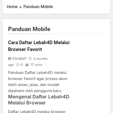
Home
Panduan Mobile
Panduan Mobile
Cara Daftar Lebah4D Melalui
Browser Favorit
02c88d7
3 months
ago
0
17 mins
Panduan Daftar Lebah4D melalui
browser favorit agar proses akun
lebih aman, jelas, dan mudah
dipahami oleh pengguna baru.
Mengenal Daftar Lebah4D
Melalui Browser
Daftar Lebah4D melalui browser