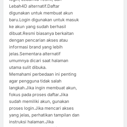
Lebah4D alternatif.Daftar
digunakan untuk membuat akun
baru.Login digunakan untuk masuk
ke akun yang sudah berhasil
dibuat.Resmi biasanya berkaitan
dengan pencarian akses atau
informasi brand yang lebih
jelas.Sementara alternatif
umumnya dicari saat halaman
utama sulit dibuka.
Memahami perbedaan ini penting
agar pengguna tidak salah
langkah.Jika ingin membuat akun,
fokus pada proses daftar.Jika
sudah memiliki akun, gunakan
proses login.Jika mencari akses
yang jelas, perhatikan tampilan dan
instruksi halaman.Jika