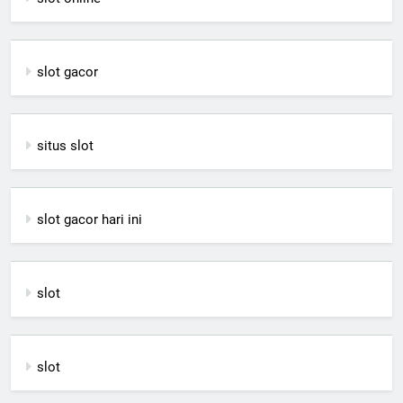
slot gacor
situs slot
slot gacor hari ini
slot
slot