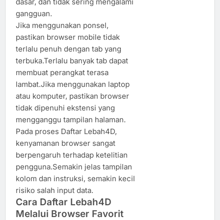
dasar, dan tidak sering mengalami
gangguan.
Jika menggunakan ponsel,
pastikan browser mobile tidak
terlalu penuh dengan tab yang
terbuka.Terlalu banyak tab dapat
membuat perangkat terasa
lambat.Jika menggunakan laptop
atau komputer, pastikan browser
tidak dipenuhi ekstensi yang
mengganggu tampilan halaman.
Pada proses Daftar Lebah4D,
kenyamanan browser sangat
berpengaruh terhadap ketelitian
pengguna.Semakin jelas tampilan
kolom dan instruksi, semakin kecil
risiko salah input data.
Cara Daftar Lebah4D
Melalui Browser Favorit