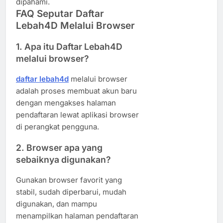
dipahami.
FAQ Seputar Daftar
Lebah4D Melalui Browser
1. Apa itu Daftar Lebah4D
melalui browser?
daftar lebah4d
melalui browser
adalah proses membuat akun baru
dengan mengakses halaman
pendaftaran lewat aplikasi browser
di perangkat pengguna.
2. Browser apa yang
sebaiknya digunakan?
Gunakan browser favorit yang
stabil, sudah diperbarui, mudah
digunakan, dan mampu
menampilkan halaman pendaftaran