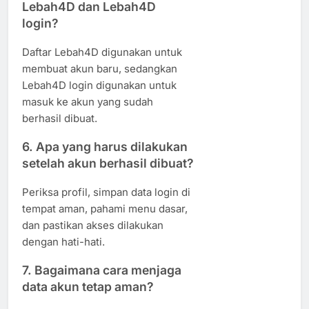
Lebah4D dan Lebah4D
login?
Daftar Lebah4D digunakan untuk
membuat akun baru, sedangkan
Lebah4D login digunakan untuk
masuk ke akun yang sudah
berhasil dibuat.
6. Apa yang harus dilakukan
setelah akun berhasil dibuat?
Periksa profil, simpan data login di
tempat aman, pahami menu dasar,
dan pastikan akses dilakukan
dengan hati-hati.
7. Bagaimana cara menjaga
data akun tetap aman?