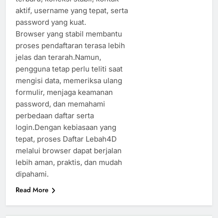
aktif, username yang tepat, serta
password yang kuat.
Browser yang stabil membantu
proses pendaftaran terasa lebih
jelas dan terarah.Namun,
pengguna tetap perlu teliti saat
mengisi data, memeriksa ulang
formulir, menjaga keamanan
password, dan memahami
perbedaan daftar serta
login.Dengan kebiasaan yang
tepat, proses Daftar Lebah4D
melalui browser dapat berjalan
lebih aman, praktis, dan mudah
dipahami.
Read More