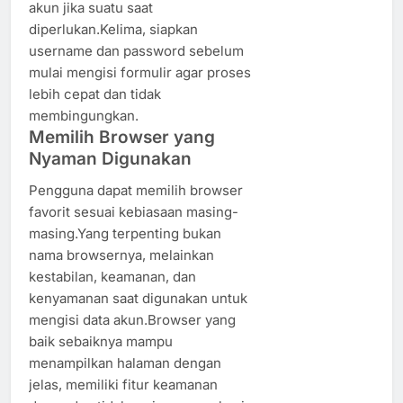
akun jika suatu saat
diperlukan.Kelima, siapkan
username dan password sebelum
mulai mengisi formulir agar proses
lebih cepat dan tidak
membingungkan.
Memilih Browser yang
Nyaman Digunakan
Pengguna dapat memilih browser
favorit sesuai kebiasaan masing-
masing.Yang terpenting bukan
nama browsernya, melainkan
kestabilan, keamanan, dan
kenyamanan saat digunakan untuk
mengisi data akun.Browser yang
baik sebaiknya mampu
menampilkan halaman dengan
jelas, memiliki fitur keamanan