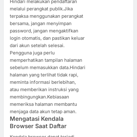
Hindari melakukan pendaftaran
melalui perangkat publik.Jika
terpaksa menggunakan perangkat
bersama, jangan menyimpan
password, jangan mengaktifkan
login otomatis, dan pastikan keluar
dari akun setelah selesai.
Pengguna juga perlu
memperhatikan tampilan halaman
sebelum memasukkan data.Hindari
halaman yang terlihat tidak rapi,
meminta informasi berlebihan,
atau memberikan instruksi yang
membingungkan.Kebiasaan
memeriksa halaman membantu
menjaga data akun tetap aman.
Mengatasi Kendala
Browser Saat Daftar
Kendala browser dapat terjadi