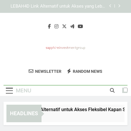
Skip
Panduan Mengenali Jalur KAYA787 Alternatif
to
secara Lebih Aman
content
Panduan Mengatasi Koneksi Terputus saat
Membuka KAYA787 Alternatif secara Sistematis
EDWINSLOT Link Alternatif untuk Akses Fleksibel
Kapan Saja
LEBAH4D Link Alternatif untuk Akses yang Lebih
Cepat dan Stabil
Panduan Mengenali Jalur KAYA787 Alternatif
secara Lebih Aman
Sapphire
Jelajahi Peluang Investasi Yang Cerdas Dan
Panduan Mengatasi Koneksi Terputus saat
NEWSLETTER
RANDOM NEWS
Investment
Membuka KAYA787 Alternatif secara Sistematis
Berkelanjutan Dengan Sapphire Investment
Group.
Group
MENU
WINSLOT Link Alternatif untuk Akses Fleksibel Kapan Saja
HEADLINES
Weeks Ago