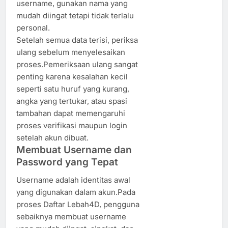
username, gunakan nama yang
mudah diingat tetapi tidak terlalu
personal.
Setelah semua data terisi, periksa
ulang sebelum menyelesaikan
proses.Pemeriksaan ulang sangat
penting karena kesalahan kecil
seperti satu huruf yang kurang,
angka yang tertukar, atau spasi
tambahan dapat memengaruhi
proses verifikasi maupun login
setelah akun dibuat.
Membuat Username dan
Password yang Tepat
Username adalah identitas awal
yang digunakan dalam akun.Pada
proses Daftar Lebah4D, pengguna
sebaiknya membuat username