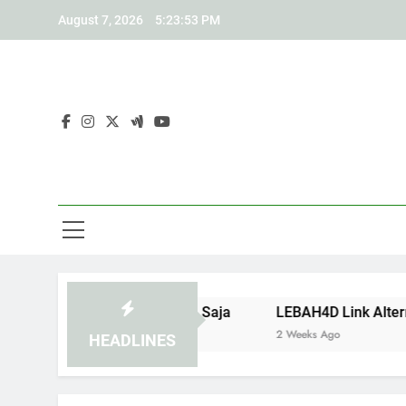
Skip
August 7, 2026
5:23:54 PM
to
content
Sap
Jelajahi P
s Fleksibel Kapan Saja
LEBAH4D Link Alternatif untuk A
2 Weeks Ago
HEADLINES