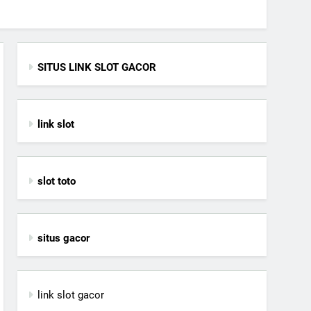
SITUS LINK SLOT GACOR
link slot
slot toto
situs gacor
link slot gacor