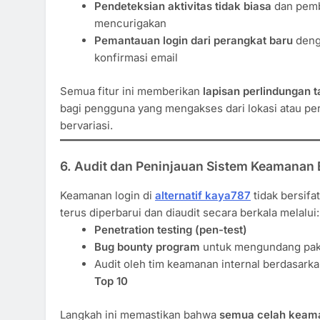
Pendeteksian aktivitas tidak biasa
dan pemb
mencurigakan
Pemantauan login dari perangkat baru
denga
konfirmasi email
Semua fitur ini memberikan
lapisan perlindungan
bagi pengguna yang mengakses dari lokasi atau pe
bervariasi.
6. Audit dan Peninjauan Sistem Keamanan 
Keamanan login di
alternatif kaya787
tidak bersifat
terus diperbarui dan diaudit secara berkala melalui:
Penetration testing (pen-test)
Bug bounty program
untuk mengundang paka
Audit oleh tim keamanan internal berdasark
Top 10
Langkah ini memastikan bahwa
semua celah keama