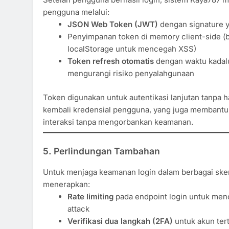
pengguna melalui:
JSON Web Token (JWT)
dengan signature y
Penyimpanan token di memory client-side (
localStorage untuk mencegah XSS)
Token refresh otomatis
dengan waktu kadal
mengurangi risiko penyalahgunaan
Token digunakan untuk autentikasi lanjutan tanpa 
kembali kredensial pengguna, yang juga membant
interaksi tanpa mengorbankan keamanan.
5. Perlindungan Tambahan
Untuk menjaga keamanan login dalam berbagai sken
menerapkan:
Rate limiting
pada endpoint login untuk men
attack
Verifikasi dua langkah (2FA)
untuk akun ter