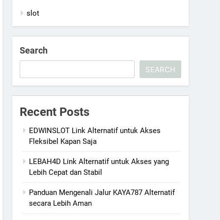
slot
Search
SEARCH
Recent Posts
EDWINSLOT Link Alternatif untuk Akses
Fleksibel Kapan Saja
LEBAH4D Link Alternatif untuk Akses yang
Lebih Cepat dan Stabil
Panduan Mengenali Jalur KAYA787 Alternatif
secara Lebih Aman