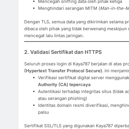
Mencegah sniffing data oleh pihak ketiga
Menghindari serangan MITM (
Man-in-the-M
Dengan TLS, semua data yang dikirimkan selama pro
dibaca oleh pihak yang tidak berwenang meskipun 
mencegat lalu lintas jaringan.
2. Validasi Sertifikat dan HTTPS
Seluruh proses login di Kaya787 berjalan di atas pr
(Hypertext Transfer Protocol Secure)
. Ini menjami
Verifikasi sertifikat digital server menggun
Authority (CA) tepercaya
Autentikasi terhadap integritas situs (tidak
atau serangan phishing)
Identitas domain resmi diverifikasi, menghind
palsu
Sertifikat SSL/TLS yang digunakan Kaya787 diperbar