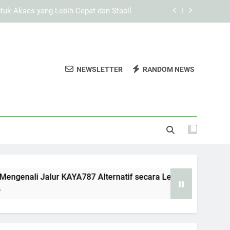
tuk Akses yang Lebih Cepat dan Stabil
KAYA787 Alternatif secara Lebih Aman
KAYA787 Alternatif secara Sistematis
NEWSLETTER
RANDOM NEWS
atif untuk Akses Fleksibel Kapan Saja
up
tuk Akses yang Lebih Cepat dan Stabil
re Investment Group.
KAYA787 Alternatif secara Lebih Aman
KAYA787 Alternatif secara Sistematis
lur KAYA787 Alternatif secara Lebih Aman
Panduan Me
3 Weeks Ago