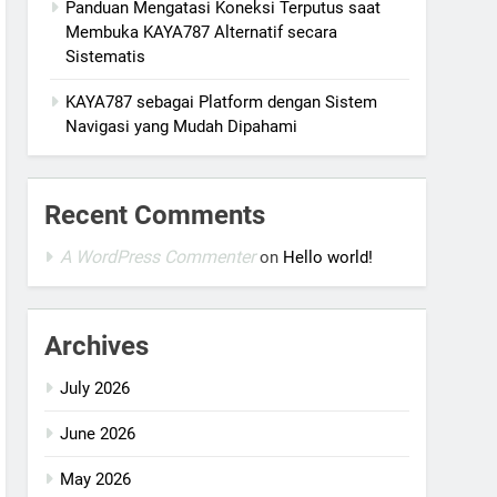
Panduan Mengatasi Koneksi Terputus saat
Membuka KAYA787 Alternatif secara
Sistematis
KAYA787 sebagai Platform dengan Sistem
Navigasi yang Mudah Dipahami
Recent Comments
A WordPress Commenter
on
Hello world!
Archives
July 2026
June 2026
May 2026