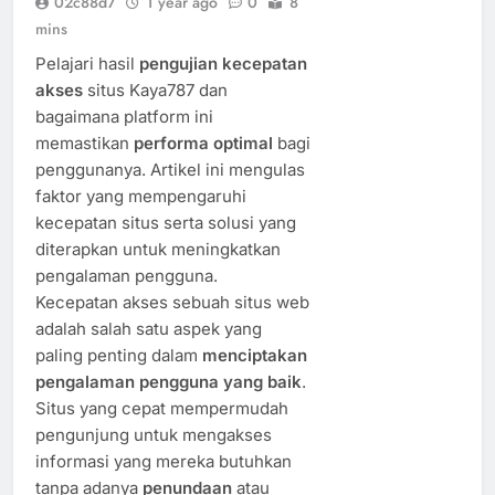
02c88d7
1 year ago
0
8
mins
Pelajari hasil
pengujian kecepatan
akses
situs Kaya787 dan
bagaimana platform ini
memastikan
performa optimal
bagi
penggunanya. Artikel ini mengulas
faktor yang mempengaruhi
kecepatan situs serta solusi yang
diterapkan untuk meningkatkan
pengalaman pengguna.
Kecepatan akses sebuah situs web
adalah salah satu aspek yang
paling penting dalam
menciptakan
pengalaman pengguna yang baik
.
Situs yang cepat mempermudah
pengunjung untuk mengakses
informasi yang mereka butuhkan
tanpa adanya
penundaan
atau