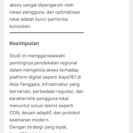
akses sangat dipengaruhi oleh
lokasi pengguna, dan optimalisasi
lokal adalah kunci performa
konsisten.
Kesimpulan
Studi ini menggarisbawahi
pentingnya pendekatan regional
dalam mengelola akses terhadap
platform digital seperti Kaya787 di
Asia Tenggara. Infrastruktur yang
bervariasi, perbedaan regulasi, dan
karakteristik pengguna lokal
menuntut solusi teknis seperti
CDN, desain adaptif, dan protokol
keamanan modern.
Dengan strategi yang tepat,