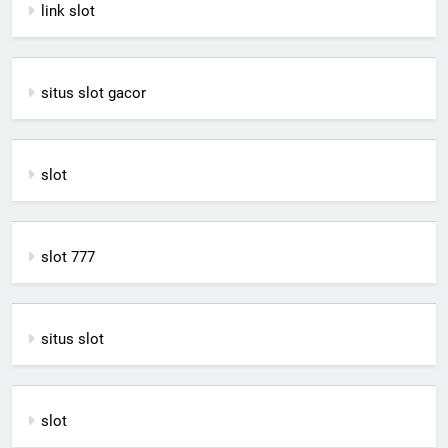
link slot
situs slot gacor
slot
slot 777
situs slot
slot