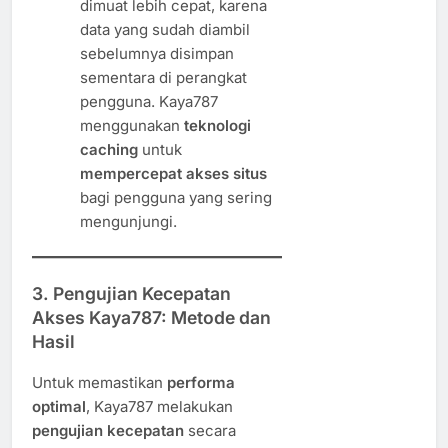
dimuat lebih cepat, karena
data yang sudah diambil
sebelumnya disimpan
sementara di perangkat
pengguna. Kaya787
menggunakan
teknologi
caching
untuk
mempercepat akses situs
bagi pengguna yang sering
mengunjungi.
3.
Pengujian Kecepatan
Akses Kaya787: Metode dan
Hasil
Untuk memastikan
performa
optimal
, Kaya787 melakukan
pengujian kecepatan
secara