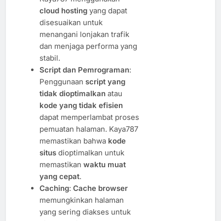
cloud hosting
yang dapat
disesuaikan untuk
menangani lonjakan trafik
dan menjaga performa yang
stabil.
Script dan Pemrograman
:
Penggunaan
script yang
tidak dioptimalkan
atau
kode yang tidak efisien
dapat memperlambat proses
pemuatan halaman. Kaya787
memastikan bahwa
kode
situs
dioptimalkan untuk
memastikan
waktu muat
yang cepat
.
Caching
:
Cache browser
memungkinkan halaman
yang sering diakses untuk