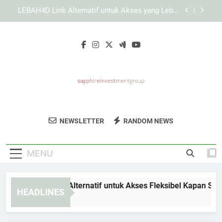
Skip
Panduan Mengenali Jalur KAYA787 Alternatif
to
secara Lebih Aman
content
Panduan Mengatasi Koneksi Terputus saat
Membuka KAYA787 Alternatif secara Sistematis
EDWINSLOT Link Alternatif untuk Akses Fleksibel
Kapan Saja
LEBAH4D Link Alternatif untuk Akses yang Lebih
Cepat dan Stabil
Panduan Mengenali Jalur KAYA787 Alternatif
secara Lebih Aman
Sapphire
Jelajahi Peluang Investasi Yang Cerdas Dan
Panduan Mengatasi Koneksi Terputus saat
NEWSLETTER
RANDOM NEWS
Investment
Membuka KAYA787 Alternatif secara Sistematis
Berkelanjutan Dengan Sapphire Investment
Group.
Group
MENU
WINSLOT Link Alternatif untuk Akses Fleksibel Kapan Saja
HEADLINES
Weeks Ago