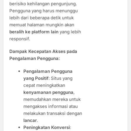
berisiko kehilangan pengunjung.
Pengguna yang harus menunggu
lebih dari beberapa detik untuk
memuat halaman mungkin akan
beralih ke platform lain
yang lebih
responsif.
Dampak Kecepatan Akses pada
Pengalaman Pengguna:
Pengalaman Pengguna
yang Positif
: Situs yang
cepat meningkatkan
kenyamanan pengguna
,
memudahkan mereka untuk
mengakses informasi atau
melakukan transaksi dengan
lancar
.
Peningkatan Konversi
: