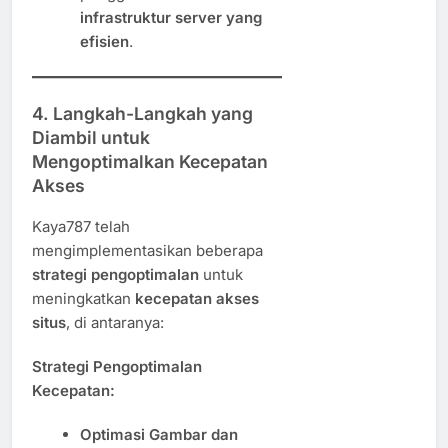
infrastruktur server yang
efisien
.
4.
Langkah-Langkah yang
Diambil untuk
Mengoptimalkan Kecepatan
Akses
Kaya787 telah
mengimplementasikan beberapa
strategi pengoptimalan
untuk
meningkatkan
kecepatan akses
situs
, di antaranya:
Strategi Pengoptimalan
Kecepatan:
Optimasi Gambar dan