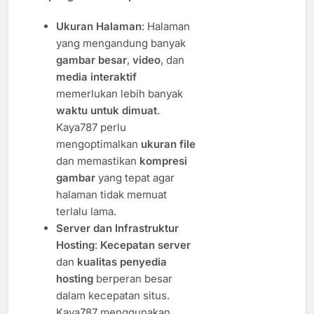
Ukuran Halaman
: Halaman
yang mengandung banyak
gambar besar
,
video
, dan
media interaktif
memerlukan lebih banyak
waktu untuk dimuat
.
Kaya787 perlu
mengoptimalkan
ukuran file
dan memastikan
kompresi
gambar
yang tepat agar
halaman tidak memuat
terlalu lama.
Server dan Infrastruktur
Hosting
:
Kecepatan server
dan
kualitas penyedia
hosting
berperan besar
dalam kecepatan situs.
Kaya787 menggunakan