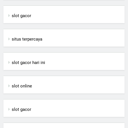
slot gacor
situs terpercaya
slot gacor hari ini
slot online
slot gacor