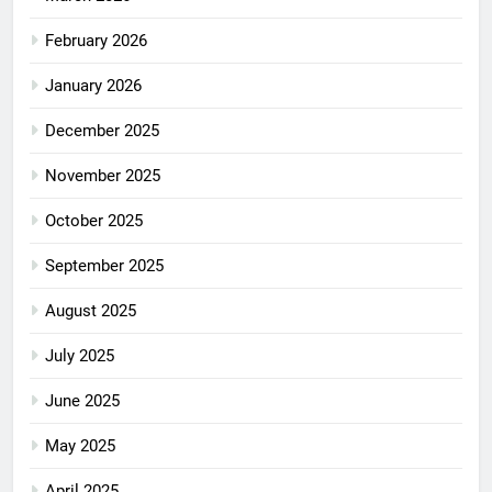
February 2026
January 2026
December 2025
November 2025
October 2025
September 2025
August 2025
July 2025
June 2025
May 2025
April 2025