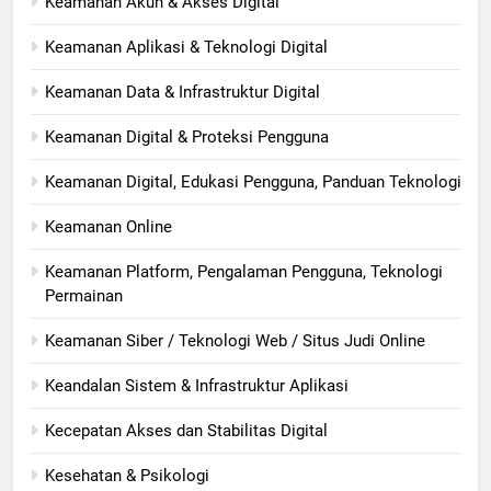
Keamanan Akun & Akses Digital
Keamanan Aplikasi & Teknologi Digital
Keamanan Data & Infrastruktur Digital
Keamanan Digital & Proteksi Pengguna
Keamanan Digital, Edukasi Pengguna, Panduan Teknologi
Keamanan Online
Keamanan Platform, Pengalaman Pengguna, Teknologi
Permainan
Keamanan Siber / Teknologi Web / Situs Judi Online
Keandalan Sistem & Infrastruktur Aplikasi
Kecepatan Akses dan Stabilitas Digital
Kesehatan & Psikologi