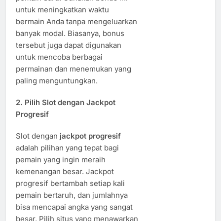
untuk meningkatkan waktu
bermain Anda tanpa mengeluarkan
banyak modal. Biasanya, bonus
tersebut juga dapat digunakan
untuk mencoba berbagai
permainan dan menemukan yang
paling menguntungkan.
2. Pilih Slot dengan Jackpot
Progresif
Slot dengan
jackpot progresif
adalah pilihan yang tepat bagi
pemain yang ingin meraih
kemenangan besar. Jackpot
progresif bertambah setiap kali
pemain bertaruh, dan jumlahnya
bisa mencapai angka yang sangat
besar. Pilih situs yang menawarkan