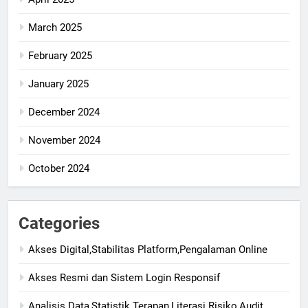
March 2025
February 2025
January 2025
December 2024
November 2024
October 2024
Categories
Akses Digital,Stabilitas Platform,Pengalaman Online
Akses Resmi dan Sistem Login Responsif
Analisis Data,Statistik Terapan,Literasi Risiko,Audit