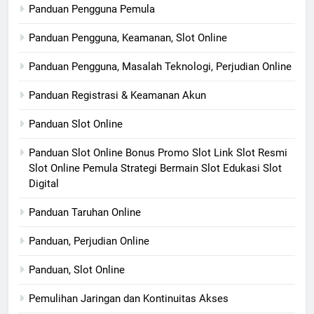
Panduan Pengguna Pemula
Panduan Pengguna, Keamanan, Slot Online
Panduan Pengguna, Masalah Teknologi, Perjudian Online
Panduan Registrasi & Keamanan Akun
Panduan Slot Online
Panduan Slot Online Bonus Promo Slot Link Slot Resmi
Slot Online Pemula Strategi Bermain Slot Edukasi Slot
Digital
Panduan Taruhan Online
Panduan, Perjudian Online
Panduan, Slot Online
Pemulihan Jaringan dan Kontinuitas Akses