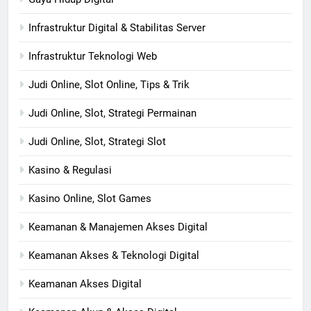
Infrastruktur Digital & Stabilitas Server
Infrastruktur Teknologi Web
Judi Online, Slot Online, Tips & Trik
Judi Online, Slot, Strategi Permainan
Judi Online, Slot, Strategi Slot
Kasino & Regulasi
Kasino Online, Slot Games
Keamanan & Manajemen Akses Digital
Keamanan Akses & Teknologi Digital
Keamanan Akses Digital