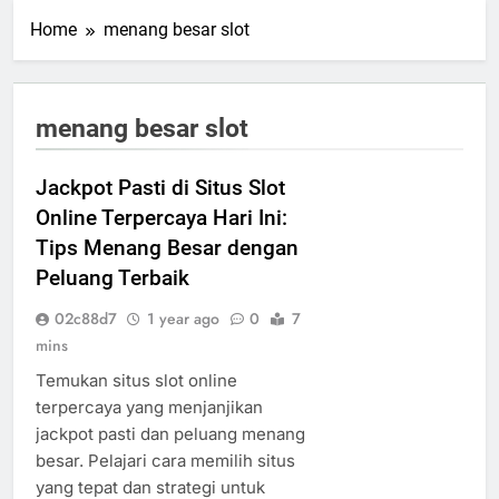
Home
menang besar slot
menang besar slot
Jackpot Pasti di Situs Slot
Online Terpercaya Hari Ini:
Tips Menang Besar dengan
Peluang Terbaik
02c88d7
1 year ago
0
7
mins
Temukan situs slot online
terpercaya yang menjanjikan
jackpot pasti dan peluang menang
besar. Pelajari cara memilih situs
yang tepat dan strategi untuk