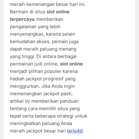
meraih kemenangan besar hari ini.
Bermain di situs
slot online
terpercaya
memberikan
pengalaman yang lebih
menyenangkan, karena selain
kemudahan akses, pemain juga
dapat meraih peluang menang
yang tinggi. Di antara berbagai
permainan judi online,
slot online
menjadi pilihan populer karena
hadiah jackpot progresif yang
menggiurkan. Jika Anda ingin
memenangkan jackpot pasti,
artikel ini memberikan panduan
tentang cara memilih situs yang
tepat serta beberapa strategi untuk
meningkatkan peluang Anda
meraih jackpot besar hari
laris4d
.