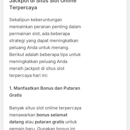
Jackpot di Situs Slot Online
Terpercaya
Sekalipun keberuntungan
memainkan peranan penting dalam
permainan slot, ada beberapa
strategi yang dapat meningkatkan
peluang Anda untuk menang.
Berikut adalah beberapa tips untuk
meningkatkan peluang Anda
meraih jackpot di situs slot
terpercaya hari ini:
1. Manfaatkan Bonus dan Putaran
Gratis
Banyak situs slot online terpercaya
menawarkan
bonus selamat
datang
atau
putaran gratis
untuk
pemain baru. Gunakan bonus ini