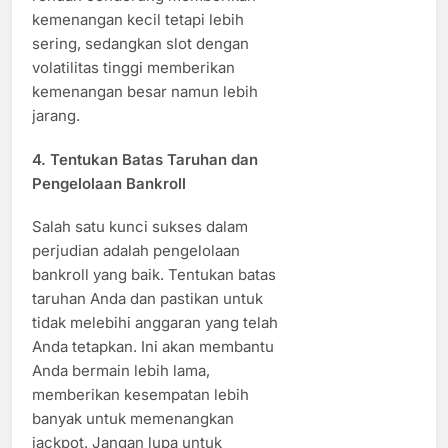
kemenangan kecil tetapi lebih
sering, sedangkan slot dengan
volatilitas tinggi memberikan
kemenangan besar namun lebih
jarang.
4. Tentukan Batas Taruhan dan
Pengelolaan Bankroll
Salah satu kunci sukses dalam
perjudian adalah pengelolaan
bankroll yang baik. Tentukan batas
taruhan Anda dan pastikan untuk
tidak melebihi anggaran yang telah
Anda tetapkan. Ini akan membantu
Anda bermain lebih lama,
memberikan kesempatan lebih
banyak untuk memenangkan
jackpot. Jangan lupa untuk