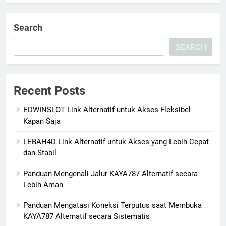
Search
SEARCH
Recent Posts
EDWINSLOT Link Alternatif untuk Akses Fleksibel
Kapan Saja
LEBAH4D Link Alternatif untuk Akses yang Lebih Cepat
dan Stabil
Panduan Mengenali Jalur KAYA787 Alternatif secara
Lebih Aman
Panduan Mengatasi Koneksi Terputus saat Membuka
KAYA787 Alternatif secara Sistematis