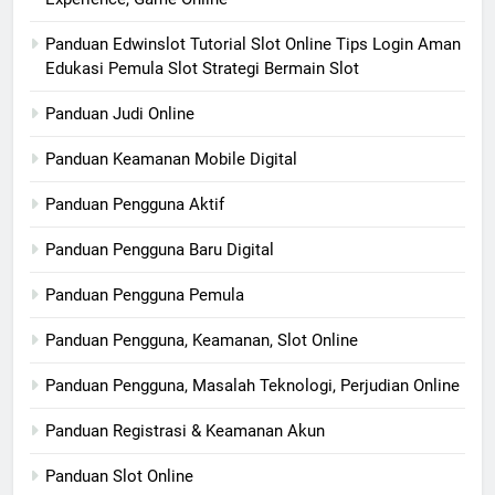
Panduan Edwinslot Tutorial Slot Online Tips Login Aman
Edukasi Pemula Slot Strategi Bermain Slot
Panduan Judi Online
Panduan Keamanan Mobile Digital
Panduan Pengguna Aktif
Panduan Pengguna Baru Digital
Panduan Pengguna Pemula
Panduan Pengguna, Keamanan, Slot Online
Panduan Pengguna, Masalah Teknologi, Perjudian Online
Panduan Registrasi & Keamanan Akun
Panduan Slot Online