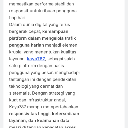
memastikan performa stabil dan
responsif untuk ribuan pengguna
tiap hari.
Dalam dunia digital yang terus
bergerak cepat,
kemampuan
platform dalam mengelola trafik
pengguna harian
menjadi elemen
krusial yang menentukan kualitas
layanan.
kaya787
, sebagai salah
satu platform dengan basis
pengguna yang besar, menghadapi
tantangan ini dengan pendekatan
teknologi yang cermat dan
sistematis. Dengan strategi yang
kuat dan infrastruktur andal,
Kaya787 mampu mempertahankan
responsivitas tinggi, ketersediaan
layanan, dan keamanan data
meski di tengah kepadatan akses.