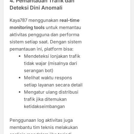
4.
Pemantauan Trafik dan
Deteksi Dini Anomali
Kaya787 menggunakan
real-time
monitoring tools
untuk memantau
aktivitas pengguna dan performa
sistem setiap saat. Dengan sistem
pemantauan ini, platform bisa:
Mendeteksi lonjakan trafik
tidak wajar (misalnya dari
serangan bot)
Melihat waktu respons
setiap layanan secara detail
Mengatur ulang distribusi
trafik jika ditemukan
ketidakseimbangan
Penggunaan log aktivitas juga
membantu tim teknis melakukan