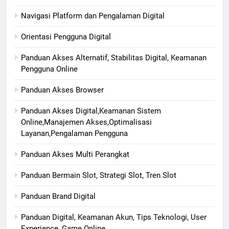
Navigasi Platform dan Pengalaman Digital
Orientasi Pengguna Digital
Panduan Akses Alternatif, Stabilitas Digital, Keamanan
Pengguna Online
Panduan Akses Browser
Panduan Akses Digital,Keamanan Sistem
Online,Manajemen Akses,Optimalisasi
Layanan,Pengalaman Pengguna
Panduan Akses Multi Perangkat
Panduan Bermain Slot, Strategi Slot, Tren Slot
Panduan Brand Digital
Panduan Digital, Keamanan Akun, Tips Teknologi, User
Experience, Game Online