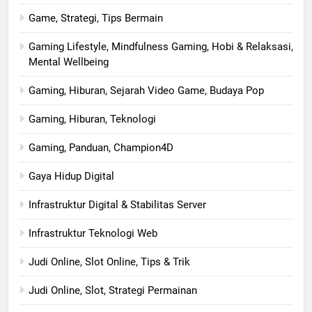
Game, Strategi, Tips Bermain
Gaming Lifestyle, Mindfulness Gaming, Hobi & Relaksasi,
Mental Wellbeing
Gaming, Hiburan, Sejarah Video Game, Budaya Pop
Gaming, Hiburan, Teknologi
Gaming, Panduan, Champion4D
Gaya Hidup Digital
Infrastruktur Digital & Stabilitas Server
Infrastruktur Teknologi Web
Judi Online, Slot Online, Tips & Trik
Judi Online, Slot, Strategi Permainan