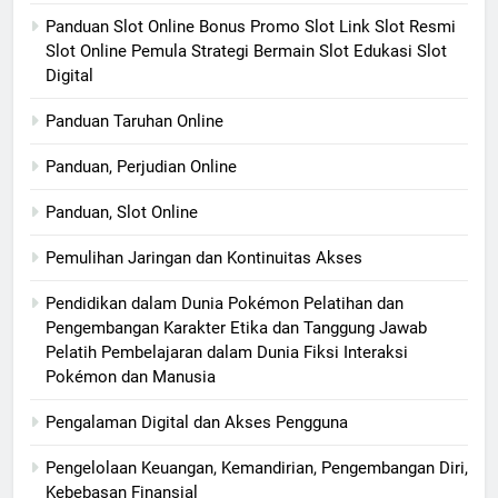
Panduan Slot Online Bonus Promo Slot Link Slot Resmi
Slot Online Pemula Strategi Bermain Slot Edukasi Slot
Digital
Panduan Taruhan Online
Panduan, Perjudian Online
Panduan, Slot Online
Pemulihan Jaringan dan Kontinuitas Akses
Pendidikan dalam Dunia Pokémon Pelatihan dan
Pengembangan Karakter Etika dan Tanggung Jawab
Pelatih Pembelajaran dalam Dunia Fiksi Interaksi
Pokémon dan Manusia
Pengalaman Digital dan Akses Pengguna
Pengelolaan Keuangan, Kemandirian, Pengembangan Diri,
Kebebasan Finansial