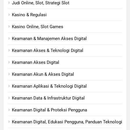
Judi Online, Slot, Strategi Slot
Kasino & Regulasi
Kasino Online, Slot Games
Keamanan & Manajemen Akses Digital
Keamanan Akses & Teknologi Digital
Keamanan Akses Digital
Keamanan Akun & Akses Digital
Keamanan Aplikasi & Teknologi Digital
Keamanan Data & Infrastruktur Digital
Keamanan Digital & Proteksi Pengguna
Keamanan Digital, Edukasi Pengguna, Panduan Teknologi