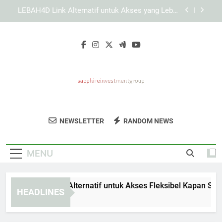
Skip
Panduan Mengenali Jalur KAYA787 Alternatif
to
secara Lebih Aman
content
Panduan Mengatasi Koneksi Terputus saat
Membuka KAYA787 Alternatif secara Sistematis
EDWINSLOT Link Alternatif untuk Akses Fleksibel
Kapan Saja
LEBAH4D Link Alternatif untuk Akses yang Lebih
Cepat dan Stabil
Panduan Mengenali Jalur KAYA787 Alternatif
secara Lebih Aman
Sapphire
Jelajahi Peluang Investasi Yang Cerdas Dan
Panduan Mengatasi Koneksi Terputus saat
NEWSLETTER
RANDOM NEWS
Investment
Membuka KAYA787 Alternatif secara Sistematis
Berkelanjutan Dengan Sapphire Investment
Group.
Group
MENU
WINSLOT Link Alternatif untuk Akses Fleksibel Kapan Saja
HEADLINES
Weeks Ago