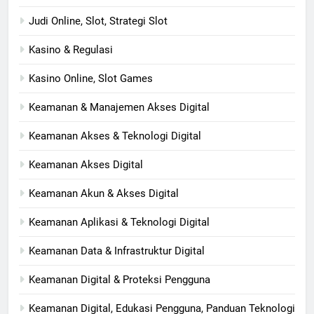
Judi Online, Slot, Strategi Slot
Kasino & Regulasi
Kasino Online, Slot Games
Keamanan & Manajemen Akses Digital
Keamanan Akses & Teknologi Digital
Keamanan Akses Digital
Keamanan Akun & Akses Digital
Keamanan Aplikasi & Teknologi Digital
Keamanan Data & Infrastruktur Digital
Keamanan Digital & Proteksi Pengguna
Keamanan Digital, Edukasi Pengguna, Panduan Teknologi