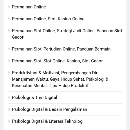
Permainan Online
Permainan Online, Slot, Kasino Online
Permainan Slot Online, Strategi Judi Online, Panduan Slot
Gacor
Permainan Slot, Perjudian Online, Panduan Bermain
Permainan Slot, Slot Online, Kasino, Slot Gacor
Produktivitas & Motivasi, Pengembangan Diri,
Manajemen Waktu, Gaya Hidup Sehat, Psikologi &
Kesehatan Mental, Tips Hidup Produktif
Psikologi & Tren Digital
Psikologi Digital & Desain Pengalaman
Psikologi Digital & Literasi Teknologi