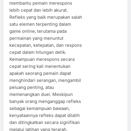
membantu pemain merespons
lebih cepat dan lebih akurat.
Refleks yang baik merupakan salah
satu elemen terpenting dalam
game online, terutama pada
permainan yang menuntut
kecepatan, ketepatan, dan respons
cepat dalam hitungan detik.
Kemampuan merespons secara
cepat sering kali menentukan
apakah seorang pemain dapat
menghindari serangan, mengambil
peluang penting, atau
memenangkan duel. Meskipun
banyak orang menganggap refleks
sebagai kemampuan bawaan,
kenyataannya refleks dapat dilatih
dan ditingkatkan secara signifikan
melalui latihan yang terarah.