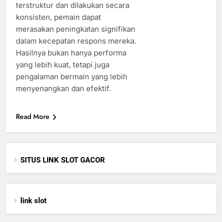
terstruktur dan dilakukan secara
konsisten, pemain dapat
merasakan peningkatan signifikan
dalam kecepatan respons mereka.
Hasilnya bukan hanya performa
yang lebih kuat, tetapi juga
pengalaman bermain yang lebih
menyenangkan dan efektif.
Read More
SITUS LINK SLOT GACOR
link slot