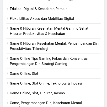
Edukasi Digital & Kesadaran Pemain
Fleksibilitas Akses dan Mobilitas Digital
Game & Hiburan Kesehatan Mental Gaming Sehat
Hiburan Produktivitas & Kesehatan
Game & Hiburan, Kesehatan Mental, Pengembangan Diri,
Produktivitas, Teknologi
Game Online Tips Gaming Fokus dan Konsentrasi
Pengembangan Diri Strategi Gaming
Game Online, Slot
Game Online, Slot Online, Teknologi & Inovasi
Game Online, Slot, Hiburan, Kasino
Game, Pengembangan Diri, Kesehatan Mental,