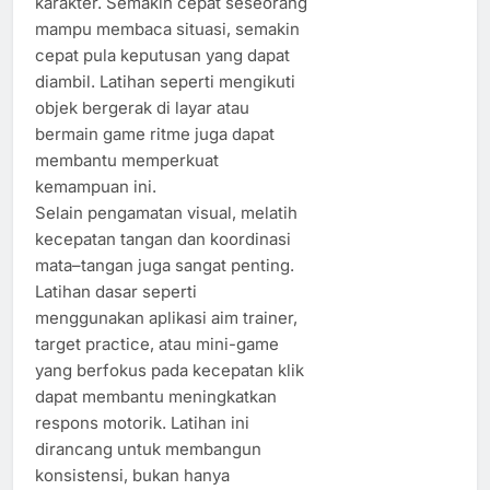
karakter. Semakin cepat seseorang
mampu membaca situasi, semakin
cepat pula keputusan yang dapat
diambil. Latihan seperti mengikuti
objek bergerak di layar atau
bermain game ritme juga dapat
membantu memperkuat
kemampuan ini.
Selain pengamatan visual, melatih
kecepatan tangan dan koordinasi
mata–tangan juga sangat penting.
Latihan dasar seperti
menggunakan aplikasi aim trainer,
target practice, atau mini-game
yang berfokus pada kecepatan klik
dapat membantu meningkatkan
respons motorik. Latihan ini
dirancang untuk membangun
konsistensi, bukan hanya