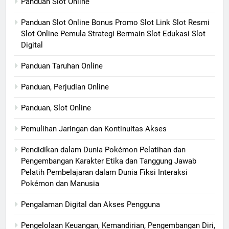
Panduan Slot Online
Panduan Slot Online Bonus Promo Slot Link Slot Resmi
Slot Online Pemula Strategi Bermain Slot Edukasi Slot
Digital
Panduan Taruhan Online
Panduan, Perjudian Online
Panduan, Slot Online
Pemulihan Jaringan dan Kontinuitas Akses
Pendidikan dalam Dunia Pokémon Pelatihan dan
Pengembangan Karakter Etika dan Tanggung Jawab
Pelatih Pembelajaran dalam Dunia Fiksi Interaksi
Pokémon dan Manusia
Pengalaman Digital dan Akses Pengguna
Pengelolaan Keuangan, Kemandirian, Pengembangan Diri,