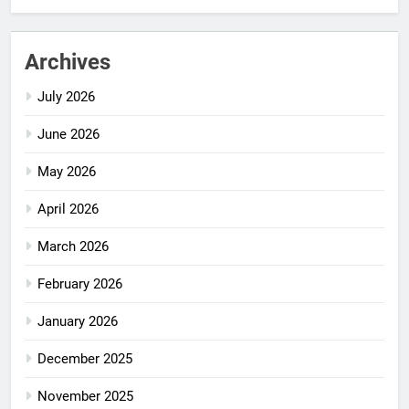
Archives
July 2026
June 2026
May 2026
April 2026
March 2026
February 2026
January 2026
December 2025
November 2025