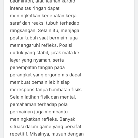
badminton, atau latihan kardio
intensitas ringan dapat
meningkatkan kecepatan kerja
saraf dan reaksi tubuh terhadap
rangsangan. Selain itu, menjaga
postur tubuh saat bermain juga
memengaruhi refleks. Posisi
duduk yang stabil, jarak mata ke
layar yang nyaman, serta
penempatan tangan pada
perangkat yang ergonomis dapat
membuat pemain lebih siap
merespons tanpa hambatan fisik.
Selain latihan fisik dan mental,
pemahaman terhadap pola
permainan juga membantu
meningkatkan refleks. Banyak
situasi dalam game yang bersifat
repetitif. Misalnya, musuh dengan