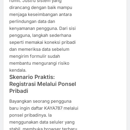
rumit. Justru sistem yang
dirancang dengan baik mampu
menjaga keseimbangan antara
perlindungan data dan
kenyamanan pengguna. Dari sisi
pengguna, langkah sederhana
seperti memakai koneksi pribadi
dan memeriksa data sebelum
mengirim formulir sudah
membantu mengurangi risiko
kendala.
Skenario Praktis:
Registrasi Melalui Ponsel
Pribadi
Bayangkan seorang pengguna
baru ingin daftar KAYA787 melalui
ponsel pribadinya. Ia
menggunakan data seluler yang
stabil, membuka browser terbaru,