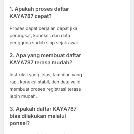
1. Apakah proses daftar
KAYA787 cepat?
Proses dapat berjalan cepat jika
perangkat, koneksi, dan data
pengguna sudah siap sejak awal.
2. Apa yang membuat daftar
KAYA787 terasa mudah?
Instruksi yang jelas, tampilan yang
rapi, koneksi stabil, dan data valid
membuat proses registrasi terasa
lebih mudah.
3. Apakah daftar KAYA787
bisa dilakukan melalui
ponsel?