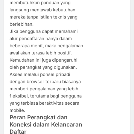
membutuhkan panduan yang
langsung menjawab kebutuhan
mereka tanpa istilah teknis yang
berlebihan.
Jika pengguna dapat memahami
alur pendaftaran hanya dalam
beberapa menit, maka pengalaman
awal akan terasa lebih positif.
Kemudahan ini juga dipengaruhi
oleh perangkat yang digunakan.
Akses melalui ponsel pribadi
dengan browser terbaru biasanya
memberi pengalaman yang lebih
fleksibel, terutama bagi pengguna
yang terbiasa beraktivitas secara
mobile.
Peran Perangkat dan
Koneksi dalam Kelancaran
Daftar