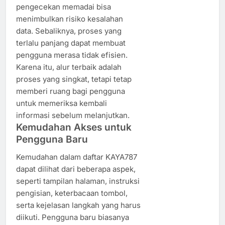
pengecekan memadai bisa
menimbulkan risiko kesalahan
data. Sebaliknya, proses yang
terlalu panjang dapat membuat
pengguna merasa tidak efisien.
Karena itu, alur terbaik adalah
proses yang singkat, tetapi tetap
memberi ruang bagi pengguna
untuk memeriksa kembali
informasi sebelum melanjutkan.
Kemudahan Akses untuk
Pengguna Baru
Kemudahan dalam daftar KAYA787
dapat dilihat dari beberapa aspek,
seperti tampilan halaman, instruksi
pengisian, keterbacaan tombol,
serta kejelasan langkah yang harus
diikuti. Pengguna baru biasanya