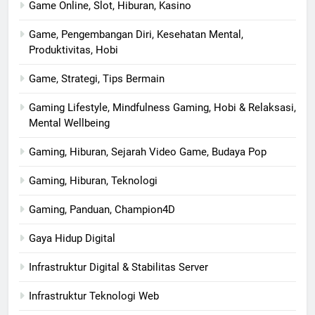
Game Online, Slot, Hiburan, Kasino
Game, Pengembangan Diri, Kesehatan Mental,
Produktivitas, Hobi
Game, Strategi, Tips Bermain
Gaming Lifestyle, Mindfulness Gaming, Hobi & Relaksasi,
Mental Wellbeing
Gaming, Hiburan, Sejarah Video Game, Budaya Pop
Gaming, Hiburan, Teknologi
Gaming, Panduan, Champion4D
Gaya Hidup Digital
Infrastruktur Digital & Stabilitas Server
Infrastruktur Teknologi Web