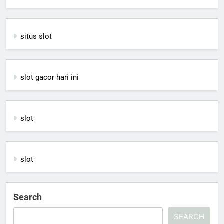
situs slot
slot gacor hari ini
slot
slot
Search
SEARCH