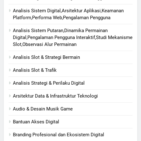
Analisis Sistem Digital,Arsitektur Aplikasi,Keamanan
Platform,Performa Web,Pengalaman Pengguna
Analisis Sistem Putaran,Dinamika Permainan
Digital,Pengalaman Pengguna Interaktif,Studi Mekanisme
Slot,Observasi Alur Permainan
Analisis Slot & Strategi Bermain
Analisis Slot & Trafik
Analisis Strategi & Perilaku Digital
Arsitektur Data & Infrastruktur Teknologi
Audio & Desain Musik Game
Bantuan Akses Digital
Branding Profesional dan Ekosistem Digital