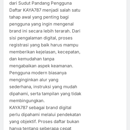
dari Sudut Pandang Pengguna
Daftar KAYA787 menjadi salah satu
tahap awal yang penting bagi
pengguna yang ingin mengenal
brand ini secara lebih terarah. Dari
sisi pengalaman digital, proses
registrasi yang baik harus mampu
memberikan kejelasan, kecepatan,
dan kemudahan tanpa
mengabaikan aspek keamanan.
Pengguna modern biasanya
menginginkan alur yang
sederhana, instruksi yang mudah
dipahami, serta tampilan yang tidak
membingungkan.
KAYA787 sebagai brand digital
perlu dipahami melalui pendekatan
yang objektif. Proses daftar bukan
hanya tentang seberapa cepat