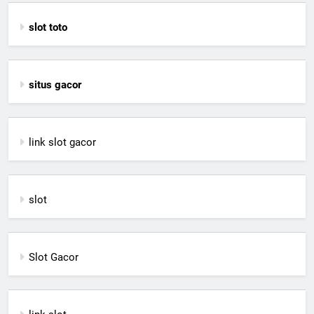
slot toto
situs gacor
link slot gacor
slot
Slot Gacor