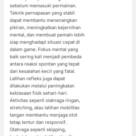
sebelum memasuki permainan.
Teknik pernapasan yang stabil
dapat membantu menenangkan
pikiran, meningkatkan kejernihan
mental, dan membuat pemain lebih
siap menghadapi situasi cepat di
dalam game. Fokus mental yang
baik sering kali menjadi pembeda
antara reaksi spontan yang tepat
dan kesalahan kecil yang fatal.
Latihan refleks juga dapat
dilakukan melalui peningkatan
kebiasaan fisik sehari-hari.
Aktivitas seperti olahraga ringan,
stretching, atau latihan mobilitas
tangan membantu menjaga otot
tetap lentur dan responsif.
Olahraga seperti skipping,