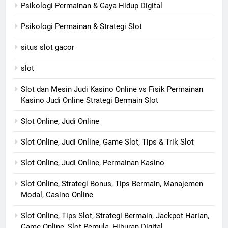
Psikologi Permainan & Gaya Hidup Digital
Psikologi Permainan & Strategi Slot
situs slot gacor
slot
Slot dan Mesin Judi Kasino Online vs Fisik Permainan
Kasino Judi Online Strategi Bermain Slot
Slot Online, Judi Online
Slot Online, Judi Online, Game Slot, Tips & Trik Slot
Slot Online, Judi Online, Permainan Kasino
Slot Online, Strategi Bonus, Tips Bermain, Manajemen
Modal, Casino Online
Slot Online, Tips Slot, Strategi Bermain, Jackpot Harian,
Game Online, Slot Pemula, Hiburan Digital