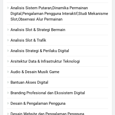
Analisis Sistem Putaran,Dinamika Permainan
Digital,Pengalaman Pengguna Interaktif,Studi Mekanisme
Slot,Observasi Alur Permainan
Analisis Slot & Strategi Bermain
Analisis Slot & Trafik
Analisis Strategi & Perilaku Digital
Arsitektur Data & Infrastruktur Teknologi
Audio & Desain Musik Game
Bantuan Akses Digital
Branding Profesional dan Ekosistem Digital
Desain & Pengalaman Pengguna
Desain Website dan Pengalaman Pengguna