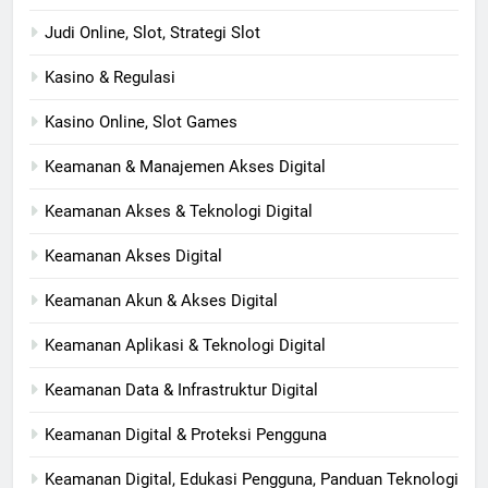
Judi Online, Slot, Strategi Slot
Kasino & Regulasi
Kasino Online, Slot Games
Keamanan & Manajemen Akses Digital
Keamanan Akses & Teknologi Digital
Keamanan Akses Digital
Keamanan Akun & Akses Digital
Keamanan Aplikasi & Teknologi Digital
Keamanan Data & Infrastruktur Digital
Keamanan Digital & Proteksi Pengguna
Keamanan Digital, Edukasi Pengguna, Panduan Teknologi