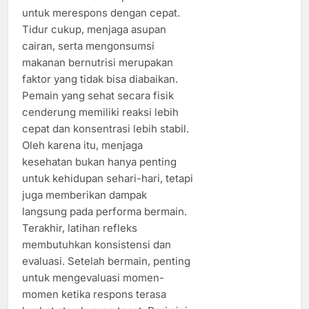
untuk merespons dengan cepat.
Tidur cukup, menjaga asupan
cairan, serta mengonsumsi
makanan bernutrisi merupakan
faktor yang tidak bisa diabaikan.
Pemain yang sehat secara fisik
cenderung memiliki reaksi lebih
cepat dan konsentrasi lebih stabil.
Oleh karena itu, menjaga
kesehatan bukan hanya penting
untuk kehidupan sehari-hari, tetapi
juga memberikan dampak
langsung pada performa bermain.
Terakhir, latihan refleks
membutuhkan konsistensi dan
evaluasi. Setelah bermain, penting
untuk mengevaluasi momen-
momen ketika respons terasa