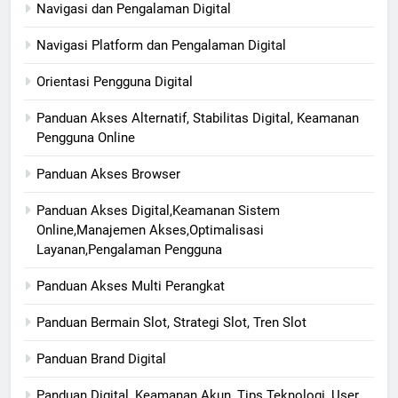
Navigasi dan Pengalaman Digital
Navigasi Platform dan Pengalaman Digital
Orientasi Pengguna Digital
Panduan Akses Alternatif, Stabilitas Digital, Keamanan
Pengguna Online
Panduan Akses Browser
Panduan Akses Digital,Keamanan Sistem
Online,Manajemen Akses,Optimalisasi
Layanan,Pengalaman Pengguna
Panduan Akses Multi Perangkat
Panduan Bermain Slot, Strategi Slot, Tren Slot
Panduan Brand Digital
Panduan Digital, Keamanan Akun, Tips Teknologi, User