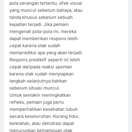
pola serangan tertentu, efek visual
yang muncul sebelum bahaya, atau
tanda khusus sebelum sebuah
kejadian terjadi. Jika pemain
mengenali pola-pola ini, mereka
dapat memberikan respons lebih
cepat karena otak sudah
memprediksi apa yang akan terjadi.
Respons prediktif seperti ini lebih
cepat daripada reaksi spontan
karena otak sudah menyiapkan
langkah selanjutnya bahkan
sebelum situasi muncul.
Untuk semakin meningkatkan
refleks, pemain juga perlu
memperhatikan kesehatan tubuh
secara keseluruhan. Kurang tidur,
kelelahan, atau dehidrasi dapat
menurunkan kemampuan otak