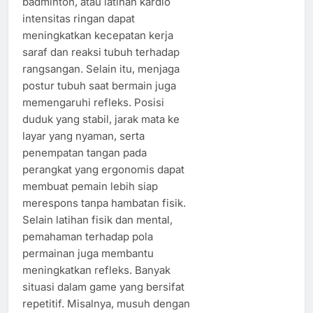
badminton, atau latihan kardio
intensitas ringan dapat
meningkatkan kecepatan kerja
saraf dan reaksi tubuh terhadap
rangsangan. Selain itu, menjaga
postur tubuh saat bermain juga
memengaruhi refleks. Posisi
duduk yang stabil, jarak mata ke
layar yang nyaman, serta
penempatan tangan pada
perangkat yang ergonomis dapat
membuat pemain lebih siap
merespons tanpa hambatan fisik.
Selain latihan fisik dan mental,
pemahaman terhadap pola
permainan juga membantu
meningkatkan refleks. Banyak
situasi dalam game yang bersifat
repetitif. Misalnya, musuh dengan