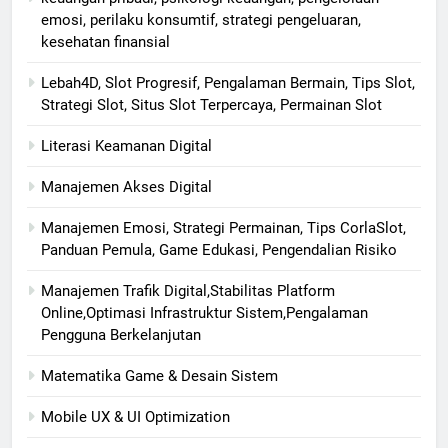
emosi, perilaku konsumtif, strategi pengeluaran,
kesehatan finansial
Lebah4D, Slot Progresif, Pengalaman Bermain, Tips Slot,
Strategi Slot, Situs Slot Terpercaya, Permainan Slot
Literasi Keamanan Digital
Manajemen Akses Digital
Manajemen Emosi, Strategi Permainan, Tips CorlaSlot,
Panduan Pemula, Game Edukasi, Pengendalian Risiko
Manajemen Trafik Digital,Stabilitas Platform
Online,Optimasi Infrastruktur Sistem,Pengalaman
Pengguna Berkelanjutan
Matematika Game & Desain Sistem
Mobile UX & UI Optimization