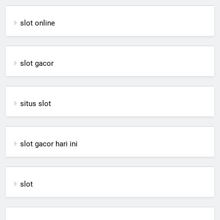
slot online
slot gacor
situs slot
slot gacor hari ini
slot