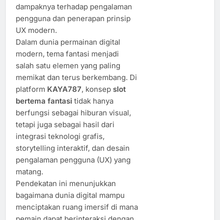
dampaknya terhadap pengalaman
pengguna dan penerapan prinsip
UX modern.
Dalam dunia permainan digital
modern, tema fantasi menjadi
salah satu elemen yang paling
memikat dan terus berkembang. Di
platform
KAYA787
, konsep
slot
bertema fantasi
tidak hanya
berfungsi sebagai hiburan visual,
tetapi juga sebagai hasil dari
integrasi teknologi grafis,
storytelling interaktif, dan desain
pengalaman pengguna (UX) yang
matang.
Pendekatan ini menunjukkan
bagaimana dunia digital mampu
menciptakan ruang imersif di mana
pemain dapat berinteraksi dengan