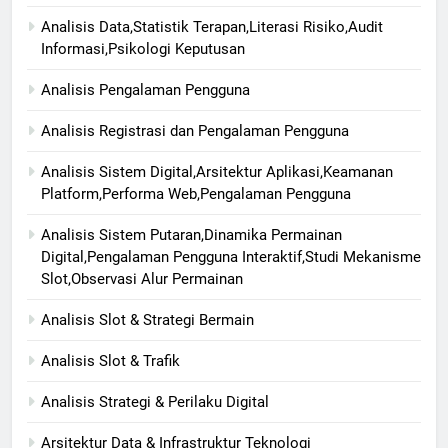
Analisis Data,Statistik Terapan,Literasi Risiko,Audit
Informasi,Psikologi Keputusan
Analisis Pengalaman Pengguna
Analisis Registrasi dan Pengalaman Pengguna
Analisis Sistem Digital,Arsitektur Aplikasi,Keamanan
Platform,Performa Web,Pengalaman Pengguna
Analisis Sistem Putaran,Dinamika Permainan
Digital,Pengalaman Pengguna Interaktif,Studi Mekanisme
Slot,Observasi Alur Permainan
Analisis Slot & Strategi Bermain
Analisis Slot & Trafik
Analisis Strategi & Perilaku Digital
Arsitektur Data & Infrastruktur Teknologi