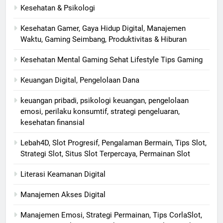
Kesehatan & Psikologi
Kesehatan Gamer, Gaya Hidup Digital, Manajemen
Waktu, Gaming Seimbang, Produktivitas & Hiburan
Kesehatan Mental Gaming Sehat Lifestyle Tips Gaming
Keuangan Digital, Pengelolaan Dana
keuangan pribadi, psikologi keuangan, pengelolaan
emosi, perilaku konsumtif, strategi pengeluaran,
kesehatan finansial
Lebah4D, Slot Progresif, Pengalaman Bermain, Tips Slot,
Strategi Slot, Situs Slot Terpercaya, Permainan Slot
Literasi Keamanan Digital
Manajemen Akses Digital
Manajemen Emosi, Strategi Permainan, Tips CorlaSlot,