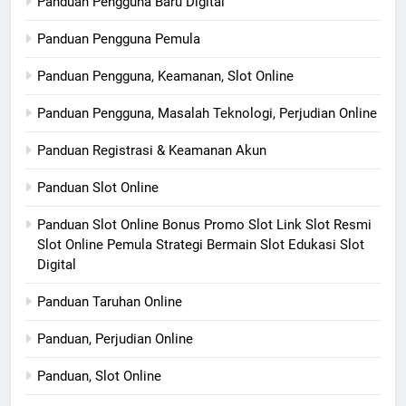
Panduan Pengguna Baru Digital
Panduan Pengguna Pemula
Panduan Pengguna, Keamanan, Slot Online
Panduan Pengguna, Masalah Teknologi, Perjudian Online
Panduan Registrasi & Keamanan Akun
Panduan Slot Online
Panduan Slot Online Bonus Promo Slot Link Slot Resmi
Slot Online Pemula Strategi Bermain Slot Edukasi Slot
Digital
Panduan Taruhan Online
Panduan, Perjudian Online
Panduan, Slot Online