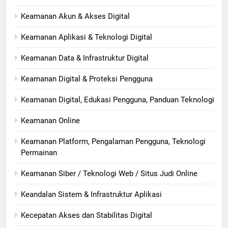
Keamanan Akun & Akses Digital
Keamanan Aplikasi & Teknologi Digital
Keamanan Data & Infrastruktur Digital
Keamanan Digital & Proteksi Pengguna
Keamanan Digital, Edukasi Pengguna, Panduan Teknologi
Keamanan Online
Keamanan Platform, Pengalaman Pengguna, Teknologi
Permainan
Keamanan Siber / Teknologi Web / Situs Judi Online
Keandalan Sistem & Infrastruktur Aplikasi
Kecepatan Akses dan Stabilitas Digital