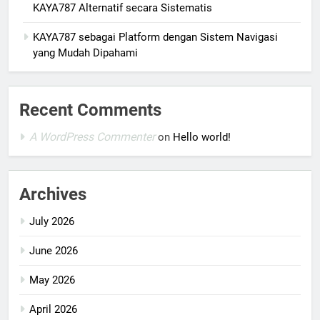
KAYA787 Alternatif secara Sistematis
KAYA787 sebagai Platform dengan Sistem Navigasi
yang Mudah Dipahami
Recent Comments
A WordPress Commenter
on
Hello world!
Archives
July 2026
June 2026
May 2026
April 2026