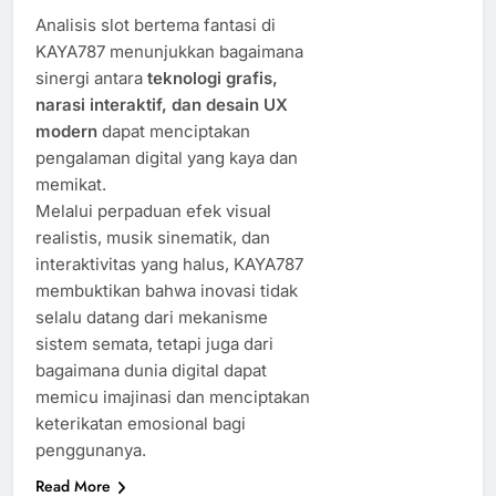
Analisis slot bertema fantasi di
KAYA787 menunjukkan bagaimana
sinergi antara
teknologi grafis,
narasi interaktif, dan desain UX
modern
dapat menciptakan
pengalaman digital yang kaya dan
memikat.
Melalui perpaduan efek visual
realistis, musik sinematik, dan
interaktivitas yang halus, KAYA787
membuktikan bahwa inovasi tidak
selalu datang dari mekanisme
sistem semata, tetapi juga dari
bagaimana dunia digital dapat
memicu imajinasi dan menciptakan
keterikatan emosional bagi
penggunanya.
Read More