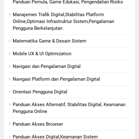
Panduan Pemula, Game Edukasi, Pengendalian Risiko
Manajemen Trafik Digital,Stabilitas Platform
Online,Optimasi Infrastruktur Sistem,Pengalaman
Pengguna Berkelanjutan
Matematika Game & Desain Sistem
Mobile UX & UI Optimization
Navigasi dan Pengalaman Digital
Navigasi Platform dan Pengalaman Digital
Orientasi Pengguna Digital
Panduan Akses Alternatif, Stabilitas Digital, Keamanan
Pengguna Online
Panduan Akses Browser
Panduan Akses Digital,Keamanan Sistem