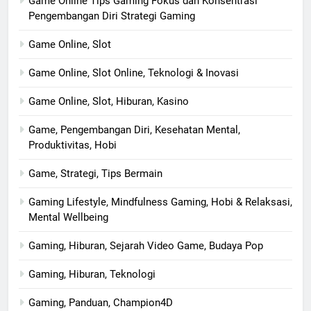
Game Online Tips Gaming Fokus dan Konsentrasi
Pengembangan Diri Strategi Gaming
Game Online, Slot
Game Online, Slot Online, Teknologi & Inovasi
Game Online, Slot, Hiburan, Kasino
Game, Pengembangan Diri, Kesehatan Mental,
Produktivitas, Hobi
Game, Strategi, Tips Bermain
Gaming Lifestyle, Mindfulness Gaming, Hobi & Relaksasi,
Mental Wellbeing
Gaming, Hiburan, Sejarah Video Game, Budaya Pop
Gaming, Hiburan, Teknologi
Gaming, Panduan, Champion4D