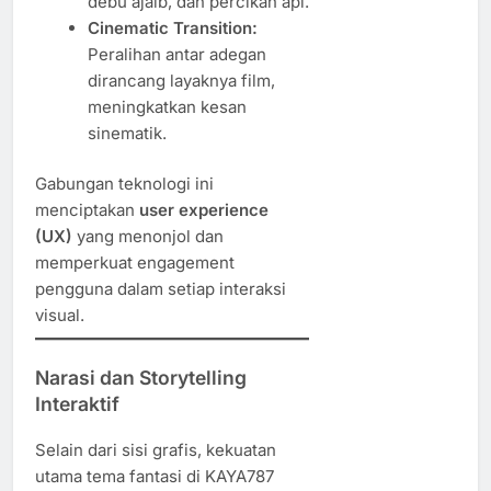
debu ajaib, dan percikan api.
Cinematic Transition:
Peralihan antar adegan
dirancang layaknya film,
meningkatkan kesan
sinematik.
Gabungan teknologi ini
menciptakan
user experience
(UX)
yang menonjol dan
memperkuat engagement
pengguna dalam setiap interaksi
visual.
Narasi dan Storytelling
Interaktif
Selain dari sisi grafis, kekuatan
utama tema fantasi di KAYA787