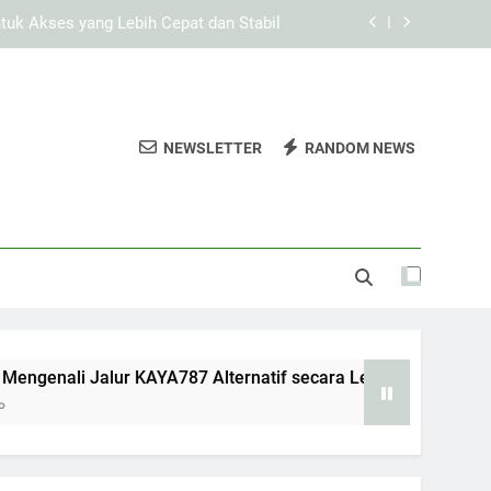
tuk Akses yang Lebih Cepat dan Stabil
KAYA787 Alternatif secara Lebih Aman
KAYA787 Alternatif secara Sistematis
NEWSLETTER
RANDOM NEWS
atif untuk Akses Fleksibel Kapan Saja
up
tuk Akses yang Lebih Cepat dan Stabil
re Investment Group.
KAYA787 Alternatif secara Lebih Aman
KAYA787 Alternatif secara Sistematis
alur KAYA787 Alternatif secara Lebih Aman
Panduan Me
3 Weeks Ago