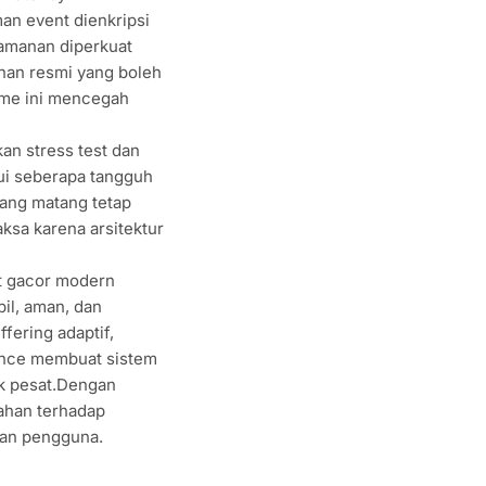
man event dienkripsi
eamanan diperkuat
anan resmi yang boleh
sme ini mencegah
kan stress test dan
i seberapa tangguh
ang matang tetap
ksa karena arsitektur
ot gacor modern
il, aman, dan
fering adaptif,
rance membuat sistem
k pesat.Dengan
tahan terhadap
han pengguna.