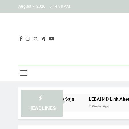
Skip
August 7, 2026
5:14:39 AM
to
content
Sap
Jelajahi P
es Fleksibel Kapan Saja
LEBAH4D Link Alternatif untuk 
2 Weeks Ago
HEADLINES