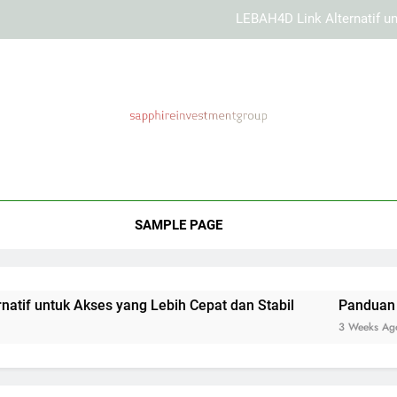
LEBAH4D Link Alternatif un
Panduan Mengenali Jalur 
Panduan Mengatasi Koneksi Terputus saat Membuka 
EDWINSLOT Link Altern
phire Investment Gro
LEBAH4D Link Alternatif un
eluang Investasi Yang Cerdas Dan Berkelanjutan Dengan Sapphi
Panduan Mengenali Jalur 
SAMPLE PAGE
Panduan Mengatasi Koneksi Terputus saat Membuka 
Akses yang Lebih Cepat dan Stabil
Panduan Mengenali J
3 Weeks Ago