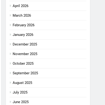
April 2026
March 2026
February 2026
January 2026
December 2025
November 2025
October 2025
September 2025
August 2025
July 2025
June 2025