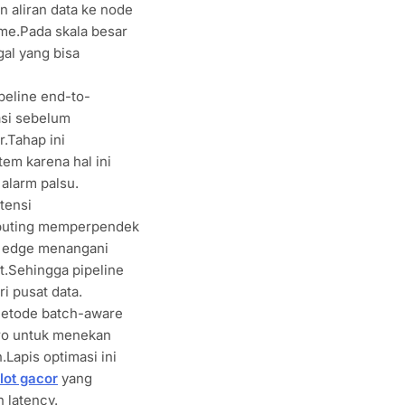
n aliran data ke node
me.Pada skala besar
gal yang bisa
ipeline end-to-
asi sebelum
r.Tahap ini
em karena hal ini
alarm palsu.
tensi
mputing memperpendek
e edge menangani
t.Sehingga pipeline
i pusat data.
metode batch-aware
kro untuk menekan
Lapis optimasi ini
lot gacor
yang
 latency.