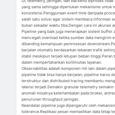
UI, telemetry, jaringan, dan backend diproses tidak
yang sama sehingga diperlukan mekanisme untuk 
konsistensi.Penggunaan event time daripada proce
salah satu solusi agar sistem membaca informasi s
bukan sekadar waktu tiba.Dengan cara ini akurasi ana
Pipeline yang baik juga menerapkan sistem buffer a
mencegah overload ketika sumber data mengirim ev
dibanding kemampuan pemrosesan downstream.Pe
berjalan otomatis berdasarkan tekanan trafik sehing
stabil meskipun terjadi letupan beban tinggi.Peran 
dalam mempertahankan kontinuitas layanan.
Observabilitas adalah komponen inti lain dalam pip
pipeline tidak bisa hanya berjalan; pipeline harus d
terstruktur dan distributed tracing membantu meng
latensi terjadi.Semakin granular telemetry semakin
anomali misalnya keterlambatan pada broker, antre
penurunan throughput jaringan.
Keandalan pipeline juga dipengaruhi oleh mekanism
tolerance.Replikasi pesan memastikan data tetap t