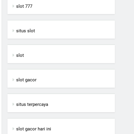
slot 777
situs slot
slot
slot gacor
situs terpercaya
slot gacor hari ini