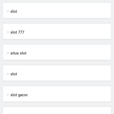
slot
slot 777
situs slot
slot
slot gacor