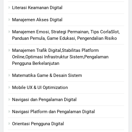
Literasi Keamanan Digital
Manajemen Akses Digital
Manajemen Emosi, Strategi Permainan, Tips CorlaSlot,
Panduan Pemula, Game Edukasi, Pengendalian Risiko
Manajemen Trafik Digital,Stabilitas Platform
Online,Optimasi Infrastruktur Sistem,Pengalaman
Pengguna Berkelanjutan
Matematika Game & Desain Sistem
Mobile UX & UI Optimization
Navigasi dan Pengalaman Digital
Navigasi Platform dan Pengalaman Digital
Orientasi Pengguna Digital