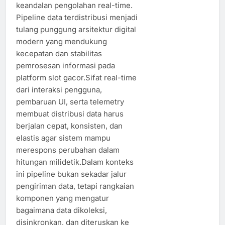
keandalan pengolahan real-time.
Pipeline data terdistribusi menjadi
tulang punggung arsitektur digital
modern yang mendukung
kecepatan dan stabilitas
pemrosesan informasi pada
platform slot gacor.Sifat real-time
dari interaksi pengguna,
pembaruan UI, serta telemetry
membuat distribusi data harus
berjalan cepat, konsisten, dan
elastis agar sistem mampu
merespons perubahan dalam
hitungan milidetik.Dalam konteks
ini pipeline bukan sekadar jalur
pengiriman data, tetapi rangkaian
komponen yang mengatur
bagaimana data dikoleksi,
disinkronkan, dan diteruskan ke