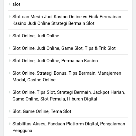
slot
Slot dan Mesin Judi Kasino Online vs Fisik Permainan
Kasino Judi Online Strategi Bermain Slot
Slot Online, Judi Online
Slot Online, Judi Online, Game Slot, Tips & Trik Slot
Slot Online, Judi Online, Permainan Kasino
Slot Online, Strategi Bonus, Tips Bermain, Manajemen
Modal, Casino Online
Slot Online, Tips Slot, Strategi Bermain, Jackpot Harian,
Game Online, Slot Pemula, Hiburan Digital
Slot, Game Online, Tema Slot
Stabilitas Akses, Panduan Platform Digital, Pengalaman
Pengguna