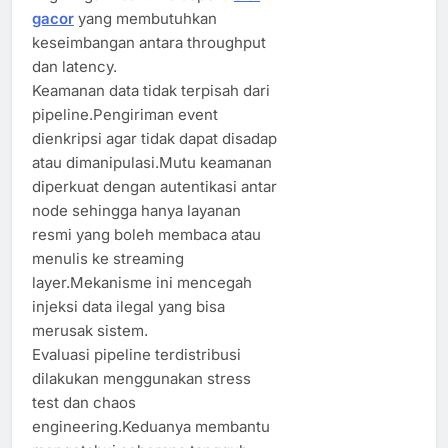
gacor
yang membutuhkan
keseimbangan antara throughput
dan latency.
Keamanan data tidak terpisah dari
pipeline.Pengiriman event
dienkripsi agar tidak dapat disadap
atau dimanipulasi.Mutu keamanan
diperkuat dengan autentikasi antar
node sehingga hanya layanan
resmi yang boleh membaca atau
menulis ke streaming
layer.Mekanisme ini mencegah
injeksi data ilegal yang bisa
merusak sistem.
Evaluasi pipeline terdistribusi
dilakukan menggunakan stress
test dan chaos
engineering.Keduanya membantu