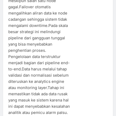
meskipun salah satu node
gagal.Failover otomatis
mengalihkan aliran data ke node
cadangan sehingga sistem tidak
mengalami downtime.Pada skala
besar strategi ini melindungi
pipeline dari gangguan tunggal
yang bisa menyebabkan
penghentian proses.
Pengelolaan data terstruktur
menjadi bagian dari pipeline end-
to-end.Data harus melalui tahap
validasi dan normalisasi sebelum
diteruskan ke analytics engine
atau monitoring layer.Tahap ini
memastikan tidak ada data rusak
yang masuk ke sistem karena hal
ini dapat menyebabkan kesalahan
analitik atau pemicu alarm palsu.