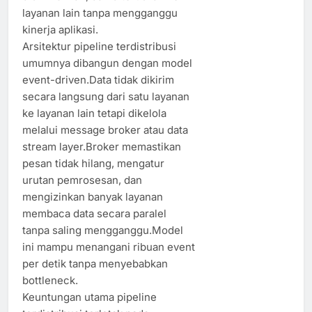
layanan lain tanpa mengganggu
kinerja aplikasi.
Arsitektur pipeline terdistribusi
umumnya dibangun dengan model
event-driven.Data tidak dikirim
secara langsung dari satu layanan
ke layanan lain tetapi dikelola
melalui message broker atau data
stream layer.Broker memastikan
pesan tidak hilang, mengatur
urutan pemrosesan, dan
mengizinkan banyak layanan
membaca data secara paralel
tanpa saling mengganggu.Model
ini mampu menangani ribuan event
per detik tanpa menyebabkan
bottleneck.
Keuntungan utama pipeline