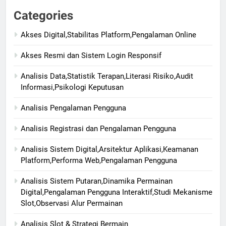
Categories
Akses Digital,Stabilitas Platform,Pengalaman Online
Akses Resmi dan Sistem Login Responsif
Analisis Data,Statistik Terapan,Literasi Risiko,Audit
Informasi,Psikologi Keputusan
Analisis Pengalaman Pengguna
Analisis Registrasi dan Pengalaman Pengguna
Analisis Sistem Digital,Arsitektur Aplikasi,Keamanan
Platform,Performa Web,Pengalaman Pengguna
Analisis Sistem Putaran,Dinamika Permainan
Digital,Pengalaman Pengguna Interaktif,Studi Mekanisme
Slot,Observasi Alur Permainan
Analisis Slot & Strategi Bermain