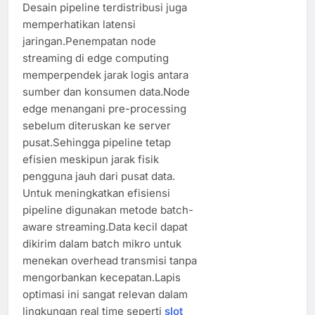
Desain pipeline terdistribusi juga
memperhatikan latensi
jaringan.Penempatan node
streaming di edge computing
memperpendek jarak logis antara
sumber dan konsumen data.Node
edge menangani pre-processing
sebelum diteruskan ke server
pusat.Sehingga pipeline tetap
efisien meskipun jarak fisik
pengguna jauh dari pusat data.
Untuk meningkatkan efisiensi
pipeline digunakan metode batch-
aware streaming.Data kecil dapat
dikirim dalam batch mikro untuk
menekan overhead transmisi tanpa
mengorbankan kecepatan.Lapis
optimasi ini sangat relevan dalam
lingkungan real time seperti
slot