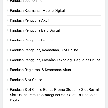
Panduan Judi Online
Panduan Keamanan Mobile Digital
Panduan Pengguna Aktif
Panduan Pengguna Baru Digital
Panduan Pengguna Pemula
Panduan Pengguna, Keamanan, Slot Online
Panduan Pengguna, Masalah Teknologi, Perjudian Online
Panduan Registrasi & Keamanan Akun
Panduan Slot Online
Panduan Slot Online Bonus Promo Slot Link Slot Resmi
Slot Online Pemula Strategi Bermain Slot Edukasi Slot
Digital