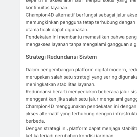
seperti ini, akses alternatif menjadi solusi yang 
kontinuitas layanan.
Champion4D alternatif berfungsi sebagai jalur ak
memungkinkan pengguna tetap terhubung dengan pl
utama tidak dapat digunakan.
Pendekatan ini membantu memastikan bahwa pengg
mengakses layanan tanpa mengalami gangguan sign
Strategi Redundansi Sistem
Dalam pengembangan platform digital modern, red
merupakan salah satu strategi yang sering digunak
meningkatkan stabilitas layanan.
Redundansi berarti menyediakan beberapa jalur sis
menggantikan jika salah satu jalur mengalami gang
Champion4D menggunakan pendekatan ini dengan 
akses alternatif yang terhubung dengan infrastrukt
berbeda.
Dengan strategi ini, platform dapat menjaga stabili
ketika terjadi perubahan kondisi jaringan.