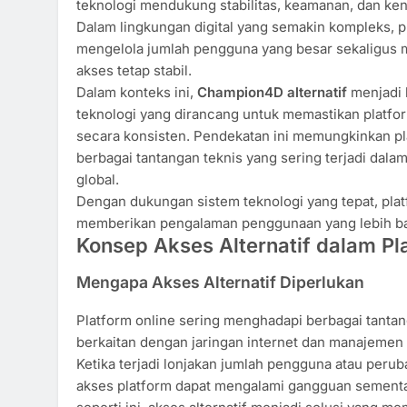
teknologi mendukung stabilitas, keamanan, dan k
Dalam lingkungan digital yang semakin kompleks, 
mengelola jumlah pengguna yang besar sekaligus 
akses tetap stabil.
Dalam konteks ini,
Champion4D alternatif
menjadi b
teknologi yang dirancang untuk memastikan platfor
secara konsisten. Pendekatan ini memungkinkan p
berbagai tantangan teknis yang sering terjadi dalam
global.
Dengan dukungan sistem teknologi yang tepat, pla
memberikan pengalaman penggunaan yang lebih ba
Konsep Akses Alternatif dalam Pla
Mengapa Akses Alternatif Diperlukan
Platform online sering menghadapi berbagai tantan
berkaitan dengan jaringan internet dan manajemen 
Ketika terjadi lonjakan jumlah pengguna atau peruba
akses platform dapat mengalami gangguan sementar