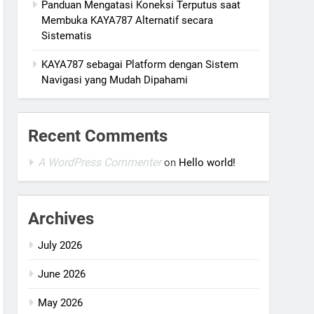
Panduan Mengatasi Koneksi Terputus saat
Membuka KAYA787 Alternatif secara
Sistematis
KAYA787 sebagai Platform dengan Sistem
Navigasi yang Mudah Dipahami
Recent Comments
A WordPress Commenter
on
Hello world!
Archives
July 2026
June 2026
May 2026