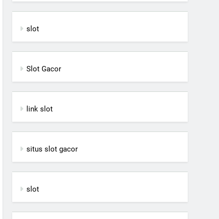
slot
Slot Gacor
link slot
situs slot gacor
slot