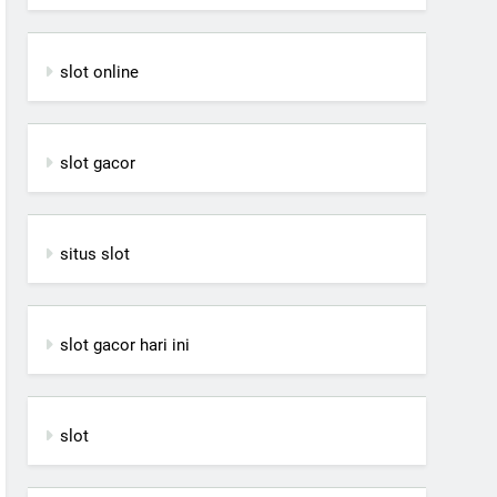
slot online
slot gacor
situs slot
slot gacor hari ini
slot