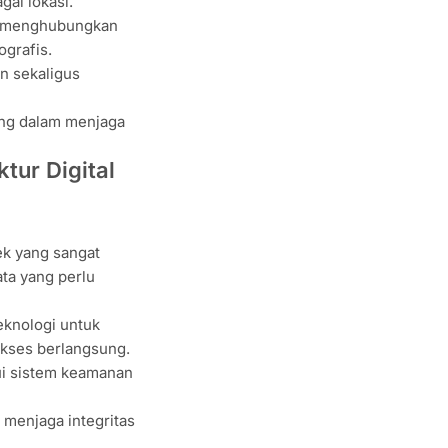
gai lokasi.
n menghubungkan
grafis.
n sekaligus
ing dalam menjaga
tur Digital
ek yang sangat
ata yang perlu
knologi untuk
kses berlangsung.
ui sistem keamanan
 menjaga integritas