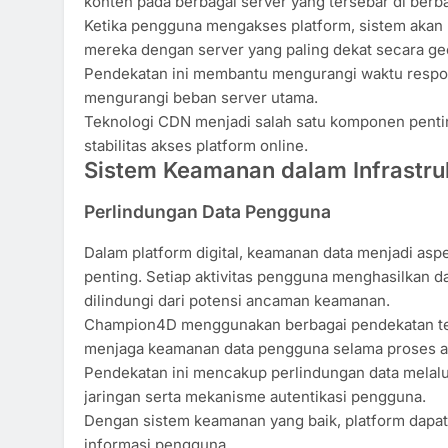
konten pada berbagai server yang tersebar di berba
Ketika pengguna mengakses platform, sistem aka
mereka dengan server yang paling dekat secara geo
Pendekatan ini membantu mengurangi waktu respo
mengurangi beban server utama.
Teknologi CDN menjadi salah satu komponen pent
stabilitas akses platform online.
Sistem Keamanan dalam Infrastruk
Perlindungan Data Pengguna
Dalam platform digital, keamanan data menjadi asp
penting. Setiap aktivitas pengguna menghasilkan d
dilindungi dari potensi ancaman keamanan.
Champion4D menggunakan berbagai pendekatan te
menjaga keamanan data pengguna selama proses a
Pendekatan ini mencakup perlindungan data melal
jaringan serta mekanisme autentikasi pengguna.
Dengan sistem keamanan yang baik, platform dapat
informasi pengguna.