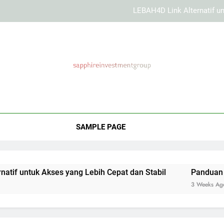
LEBAH4D Link Alternatif un
Panduan Mengenali Jalur 
Panduan Mengatasi Koneksi Terputus saat Membuka 
EDWINSLOT Link Altern
phire Investment Gro
LEBAH4D Link Alternatif un
eluang Investasi Yang Cerdas Dan Berkelanjutan Dengan Sapphi
Panduan Mengenali Jalur 
SAMPLE PAGE
Panduan Mengatasi Koneksi Terputus saat Membuka 
Akses yang Lebih Cepat dan Stabil
Panduan Mengenali J
3 Weeks Ago