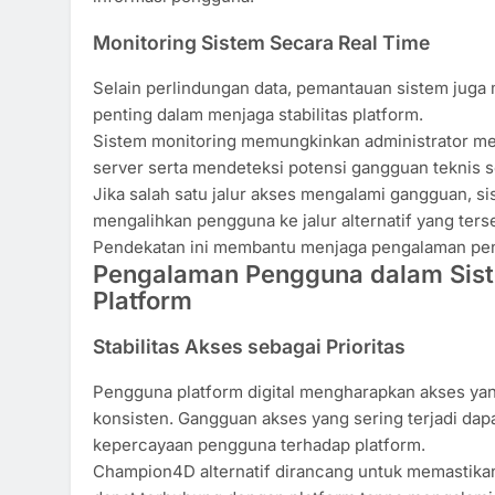
Monitoring Sistem Secara Real Time
Selain perlindungan data, pemantauan sistem juga 
penting dalam menjaga stabilitas platform.
Sistem monitoring memungkinkan administrator m
server serta mendeteksi potensi gangguan teknis s
Jika salah satu jalur akses mengalami gangguan, s
mengalihkan pengguna ke jalur alternatif yang ters
Pendekatan ini membantu menjaga pengalaman peng
Pengalaman Pengguna dalam Sis
Platform
Stabilitas Akses sebagai Prioritas
Pengguna platform digital mengharapkan akses ya
konsisten. Gangguan akses yang sering terjadi da
kepercayaan pengguna terhadap platform.
Champion4D alternatif dirancang untuk memastika