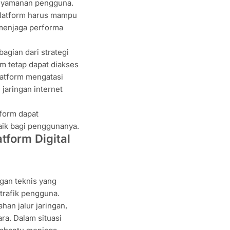
enyamanan pengguna.
platform harus mampu
menjaga performa
agian dari strategi
m tetap dapat diakses
latform mengatasi
 jaringan internet
tform dapat
ik bagi penggunanya.
tform Digital
gan teknis yang
trafik pengguna.
han jalur jaringan,
a. Dalam situasi