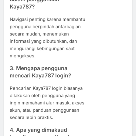
Kaya787?
Navigasi penting karena membantu
pengguna berpindah antarbagian
secara mudah, menemukan
informasi yang dibutuhkan, dan
mengurangi kebingungan saat
mengakses.
3. Mengapa pengguna
mencari Kaya787 login?
Pencarian Kaya787 login biasanya
dilakukan oleh pengguna yang
ingin memahami alur masuk, akses
akun, atau panduan penggunaan
secara lebih praktis.
4. Apa yang dimaksud