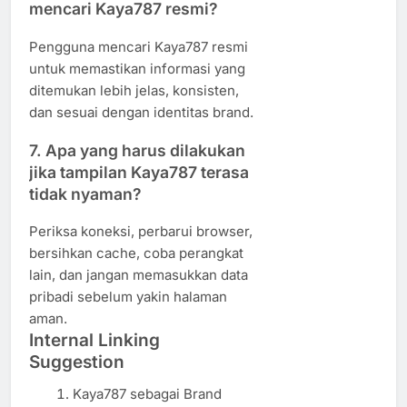
mencari Kaya787 resmi?
Pengguna mencari Kaya787 resmi
untuk memastikan informasi yang
ditemukan lebih jelas, konsisten,
dan sesuai dengan identitas brand.
7. Apa yang harus dilakukan
jika tampilan Kaya787 terasa
tidak nyaman?
Periksa koneksi, perbarui browser,
bersihkan cache, coba perangkat
lain, dan jangan memasukkan data
pribadi sebelum yakin halaman
aman.
Internal Linking
Suggestion
Kaya787 sebagai Brand