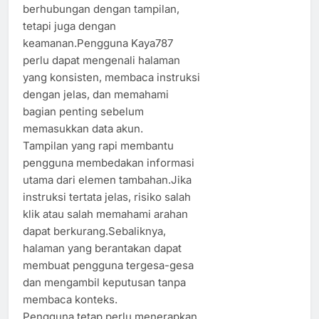
berhubungan dengan tampilan,
tetapi juga dengan
keamanan.Pengguna Kaya787
perlu dapat mengenali halaman
yang konsisten, membaca instruksi
dengan jelas, dan memahami
bagian penting sebelum
memasukkan data akun.
Tampilan yang rapi membantu
pengguna membedakan informasi
utama dari elemen tambahan.Jika
instruksi tertata jelas, risiko salah
klik atau salah memahami arahan
dapat berkurang.Sebaliknya,
halaman yang berantakan dapat
membuat pengguna tergesa-gesa
dan mengambil keputusan tanpa
membaca konteks.
Pengguna tetap perlu menerapkan