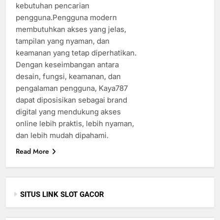
kebutuhan pencarian
pengguna.Pengguna modern
membutuhkan akses yang jelas,
tampilan yang nyaman, dan
keamanan yang tetap diperhatikan.
Dengan keseimbangan antara
desain, fungsi, keamanan, dan
pengalaman pengguna, Kaya787
dapat diposisikan sebagai brand
digital yang mendukung akses
online lebih praktis, lebih nyaman,
dan lebih mudah dipahami.
Read More
SITUS LINK SLOT GACOR