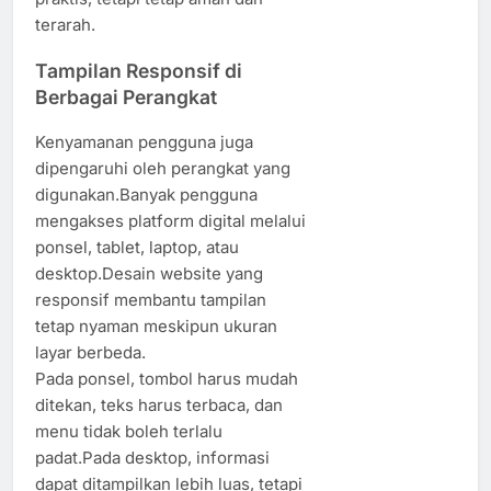
terarah.
Tampilan Responsif di
Berbagai Perangkat
Kenyamanan pengguna juga
dipengaruhi oleh perangkat yang
digunakan.Banyak pengguna
mengakses platform digital melalui
ponsel, tablet, laptop, atau
desktop.Desain website yang
responsif membantu tampilan
tetap nyaman meskipun ukuran
layar berbeda.
Pada ponsel, tombol harus mudah
ditekan, teks harus terbaca, dan
menu tidak boleh terlalu
padat.Pada desktop, informasi
dapat ditampilkan lebih luas, tetapi