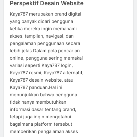
Perspektif Desain Website
Kaya787 merupakan brand digital
yang banyak dicari pengguna
ketika mereka ingin memahami
akses, tampilan, navigasi, dan
pengalaman penggunaan secara
lebih jelas.Dalam pola pencarian
online, pengguna sering memakai
variasi seperti Kaya787 login,
Kaya787 resmi, Kaya787 alternatif,
Kaya787 desain website, atau
Kaya787 panduan.Hal ini
menunjukkan bahwa pengguna
tidak hanya membutuhkan
informasi dasar tentang brand,
tetapi juga ingin mengetahui
bagaimana platform tersebut
memberikan pengalaman akses