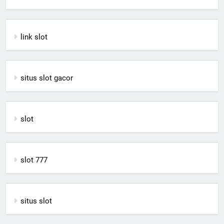
link slot
situs slot gacor
slot
slot 777
situs slot