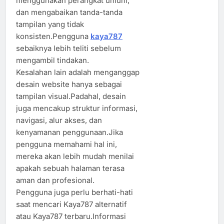
menggunakan perangkat umum,
dan mengabaikan tanda-tanda
tampilan yang tidak
konsisten.Pengguna
kaya787
sebaiknya lebih teliti sebelum
mengambil tindakan.
Kesalahan lain adalah menganggap
desain website hanya sebagai
tampilan visual.Padahal, desain
juga mencakup struktur informasi,
navigasi, alur akses, dan
kenyamanan penggunaan.Jika
pengguna memahami hal ini,
mereka akan lebih mudah menilai
apakah sebuah halaman terasa
aman dan profesional.
Pengguna juga perlu berhati-hati
saat mencari Kaya787 alternatif
atau Kaya787 terbaru.Informasi