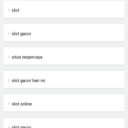
slot
slot gacor
situs terpercaya
slot gacor hari ini
slot online
slot gacor