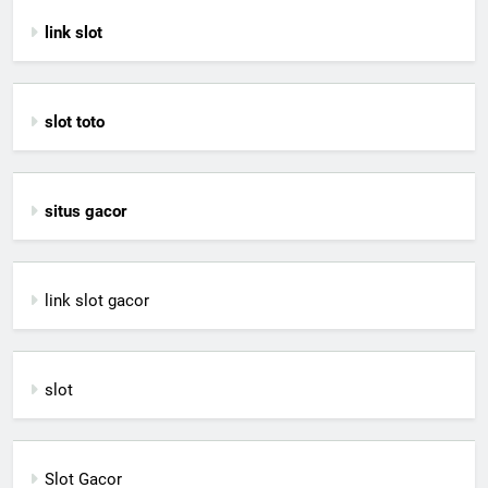
link slot
slot toto
situs gacor
link slot gacor
slot
Slot Gacor