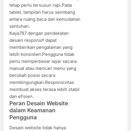
tetap perlu tersusun rapi.Pada
tablet, tampilan harus seimbang
antara ruang baca dan kemudahan
sentuhan.
Kaya787 dengan pendekatan
desain responsif dapat
memberikan pengalaman yang
lebih konsisten.Pengguna tidak
perlu memperbesar layar secara
manual atau mencari menu yang
berubah posisi secara
membingungkan.Responsivitas
membuat akses terasa lebih stabil
dan efisien.
Peran Desain Website
dalam Keamanan
Pengguna
Desain website tidak hanya