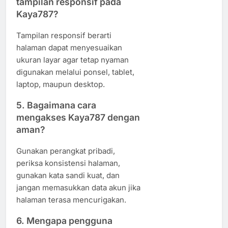
tampilan responsif pada
Kaya787?
Tampilan responsif berarti
halaman dapat menyesuaikan
ukuran layar agar tetap nyaman
digunakan melalui ponsel, tablet,
laptop, maupun desktop.
5. Bagaimana cara
mengakses Kaya787 dengan
aman?
Gunakan perangkat pribadi,
periksa konsistensi halaman,
gunakan kata sandi kuat, dan
jangan memasukkan data akun jika
halaman terasa mencurigakan.
6. Mengapa pengguna