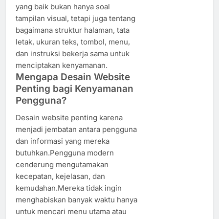
yang baik bukan hanya soal
tampilan visual, tetapi juga tentang
bagaimana struktur halaman, tata
letak, ukuran teks, tombol, menu,
dan instruksi bekerja sama untuk
menciptakan kenyamanan.
Mengapa Desain Website
Penting bagi Kenyamanan
Pengguna?
Desain website penting karena
menjadi jembatan antara pengguna
dan informasi yang mereka
butuhkan.Pengguna modern
cenderung mengutamakan
kecepatan, kejelasan, dan
kemudahan.Mereka tidak ingin
menghabiskan banyak waktu hanya
untuk mencari menu utama atau