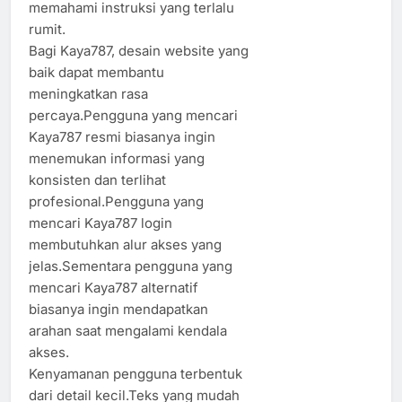
memahami instruksi yang terlalu
rumit.
Bagi Kaya787, desain website yang
baik dapat membantu
meningkatkan rasa
percaya.Pengguna yang mencari
Kaya787 resmi biasanya ingin
menemukan informasi yang
konsisten dan terlihat
profesional.Pengguna yang
mencari Kaya787 login
membutuhkan alur akses yang
jelas.Sementara pengguna yang
mencari Kaya787 alternatif
biasanya ingin mendapatkan
arahan saat mengalami kendala
akses.
Kenyamanan pengguna terbentuk
dari detail kecil.Teks yang mudah