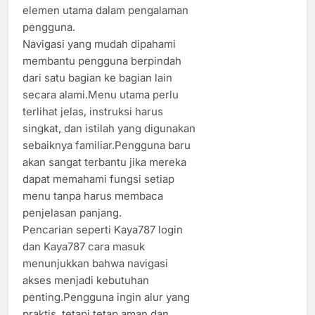
elemen utama dalam pengalaman
pengguna.
Navigasi yang mudah dipahami
membantu pengguna berpindah
dari satu bagian ke bagian lain
secara alami.Menu utama perlu
terlihat jelas, instruksi harus
singkat, dan istilah yang digunakan
sebaiknya familiar.Pengguna baru
akan sangat terbantu jika mereka
dapat memahami fungsi setiap
menu tanpa harus membaca
penjelasan panjang.
Pencarian seperti Kaya787 login
dan Kaya787 cara masuk
menunjukkan bahwa navigasi
akses menjadi kebutuhan
penting.Pengguna ingin alur yang
praktis, tetapi tetap aman dan