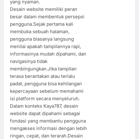
yang nyaman.
Desain website memiliki peran
besar dalam membentuk persepsi
pengguna.Sejak pertama kali
membuka sebuah halaman,
pengguna biasanya langsung
menilai apakah tampilannya rapi,
informasinya mudah dipahami, dan
navigasinya tidak
membingungkan.Jika tampilan
terasa berantakan atau terlalu
padat, pengguna bisa kehilangan
kepercayaan sebelum memahami
isi platform secara menyeluruh.
Dalam konteks Kaya787, desain
website dapat dipahami sebagai
fondasi yang membantu pengguna
mengakses informasi dengan lebih
ringan, cepat, dan terarah.Desain