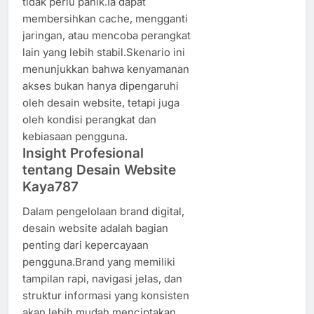
tidak perlu panik.Ia dapat
membersihkan cache, mengganti
jaringan, atau mencoba perangkat
lain yang lebih stabil.Skenario ini
menunjukkan bahwa kenyamanan
akses bukan hanya dipengaruhi
oleh desain website, tetapi juga
oleh kondisi perangkat dan
kebiasaan pengguna.
Insight Profesional
tentang Desain Website
Kaya787
Dalam pengelolaan brand digital,
desain website adalah bagian
penting dari kepercayaan
pengguna.Brand yang memiliki
tampilan rapi, navigasi jelas, dan
struktur informasi yang konsisten
akan lebih mudah menciptakan